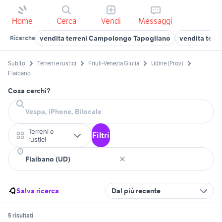
Home
Cerca
Vendi
Messaggi
vendita terreni Campolongo Tapogliano
vendita terr
Ricerche
Subito
Terreni e rustici
Friuli-Venezia Giulia
Udine (Prov)
Flaibano
Cosa cerchi?
Terreni e
Filtri
rustici
Salva ricerca
Dal più recente
5 risultati