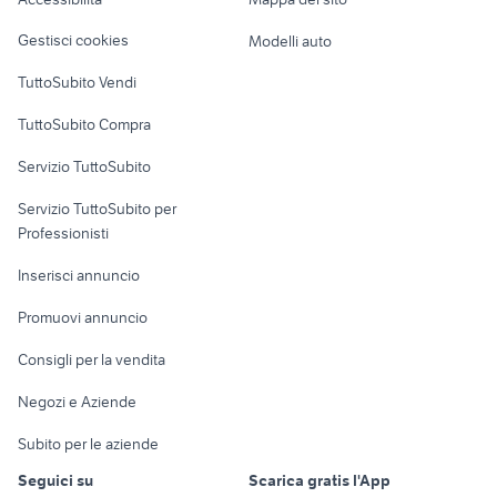
Loft, mansarde e
Venezia Giulia
Veicoli commerciali
altro
Gestisci cookies
Modelli auto
Case vacanza
TuttoSubito Vendi
Uffici e Locali
TuttoSubito Compra
commerciali
Servizio TuttoSubito
elettronica
per la casa e la
sports e hobby
Servizio TuttoSubito per
persona
Informatica
Animali
Professionisti
Arredamento e
Console e
Accessori per
Casalinghi
Inserisci annuncio
Videogiochi
animali
Elettrodomestici
Promuovi annuncio
Audio/Video
Musica e Film
Giardino e Fai da te
Consigli per la vendita
Fotografia
Libri e Riviste
Abbigliamento e
Negozi e Aziende
Telefonia
Strumenti Musicali
Accessori
Subito per le aziende
Sports
Tutto per i bambini
Seguici su
Scarica gratis l'App
Biciclette