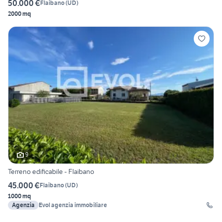
50.000 €
Flaibano
(
UD
)
2000 mq
9
Terreno edificabile - Flaibano
45.000 €
Flaibano
(
UD
)
1000 mq
Agenzia
Evol agenzia immobiliare