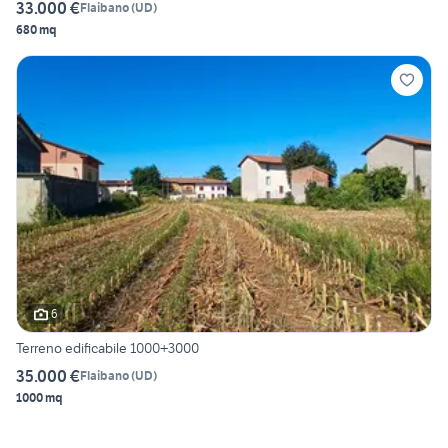
33.000 €
Flaibano
(
UD
)
680 mq
6
Terreno edificabile 1000+3000
35.000 €
Flaibano
(
UD
)
1000 mq