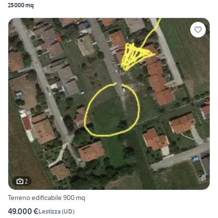
25000 mq
2
Terreno edificabile 900 mq
49.000 €
Lestizza
(
UD
)