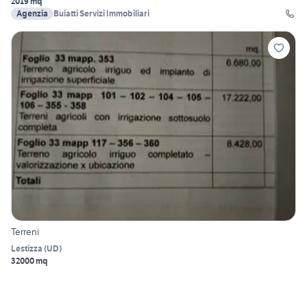
2019 mq
Agenzia
Buiatti Servizi Immobiliari
Terreni
Lestizza
(
UD
)
32000 mq