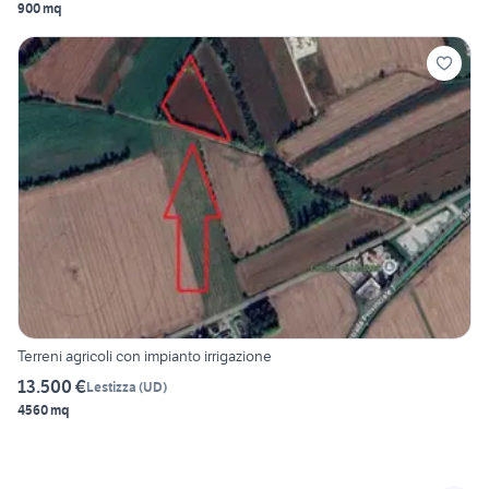
900 mq
Terreni agricoli con impianto irrigazione
13.500 €
Lestizza
(
UD
)
4560 mq