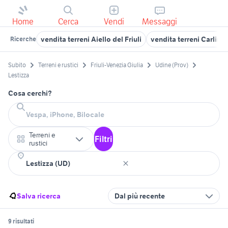
Home
Cerca
Vendi
Messaggi
vendita terreni Aiello del Friuli
vendita terreni Carlino
Ricerche
Subito
Terreni e rustici
Friuli-Venezia Giulia
Udine (Prov)
Lestizza
Cosa cerchi?
Terreni e
Filtri
rustici
Salva ricerca
Dal più recente
9 risultati