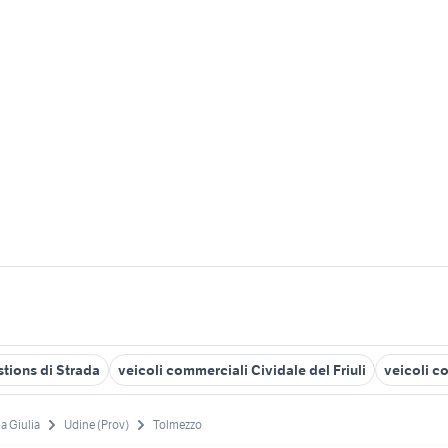
tions di Strada
veicoli commerciali Cividale del Friuli
veicoli c
ia Giulia
Udine (Prov)
Tolmezzo