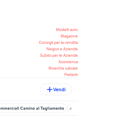
Modelli auto
Magazine
Consigli per la vendita
Negozi e Aziende
Subito per le Aziende
Assistenza
Ricerche salvate
Preferiti
Vendi
ommerciali Camino al Tagliamento
affitto locali Buja
regalo tratt