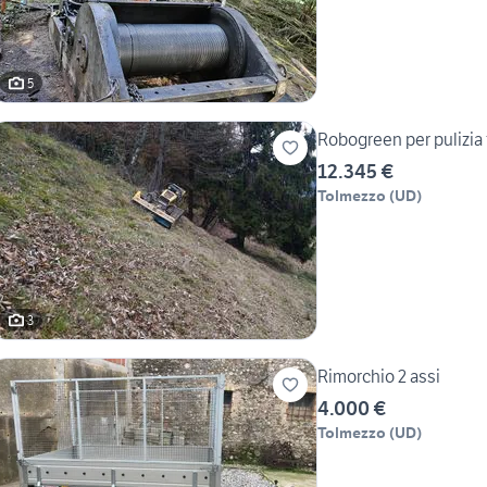
5
Robogreen per pulizia 
12.345 €
Tolmezzo
(
UD
)
3
Rimorchio 2 assi
4.000 €
Tolmezzo
(
UD
)