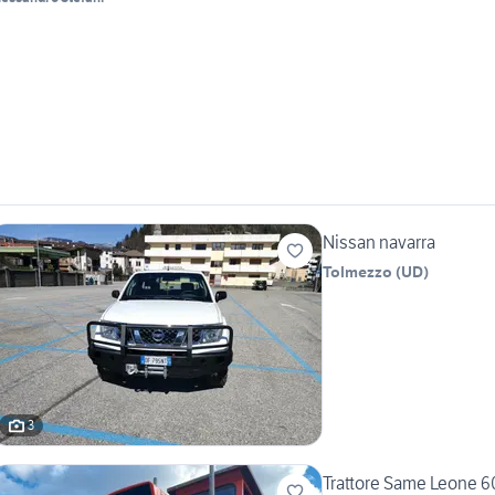
Nissan navarra
Tolmezzo
(
UD
)
3
Trattore Same Leone 6