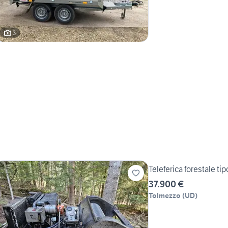
3
Teleferica forestale ti
37.900 €
Tolmezzo
(
UD
)