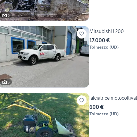
6
Mitsubishi L200
17.000 €
Tolmezzo
(
UD
)
5
falciatrice motocoltivat
600 €
Tolmezzo
(
UD
)