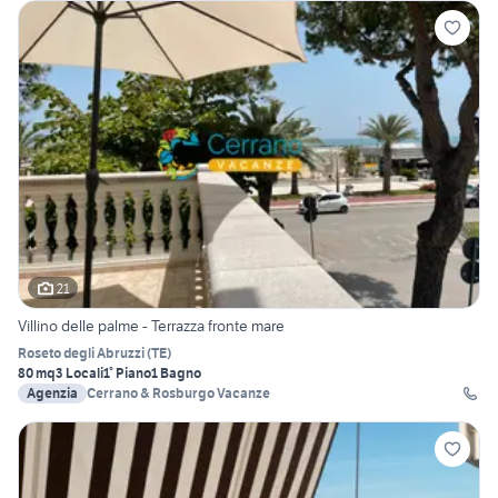
21
Villino delle palme - Terrazza fronte mare
Roseto degli Abruzzi
(
TE
)
80 mq
3 Locali
1° Piano
1 Bagno
Agenzia
Cerrano & Rosburgo Vacanze