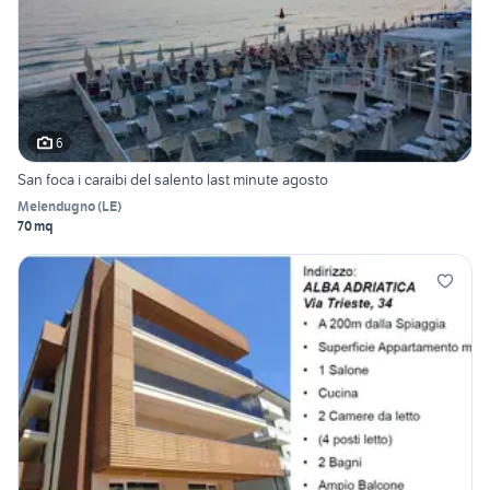
6
San foca i caraibi del salento last minute agosto
Melendugno
(
LE
)
70 mq