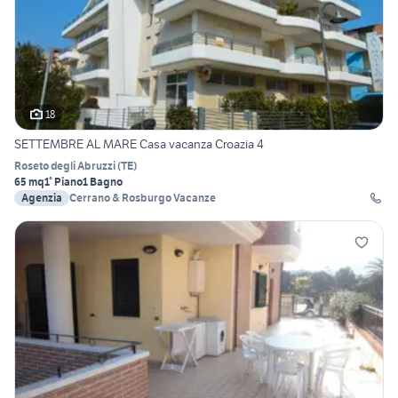
18
SETTEMBRE AL MARE Casa vacanza Croazia 4
Roseto degli Abruzzi
(
TE
)
65 mq
1° Piano
1 Bagno
Agenzia
Cerrano & Rosburgo Vacanze