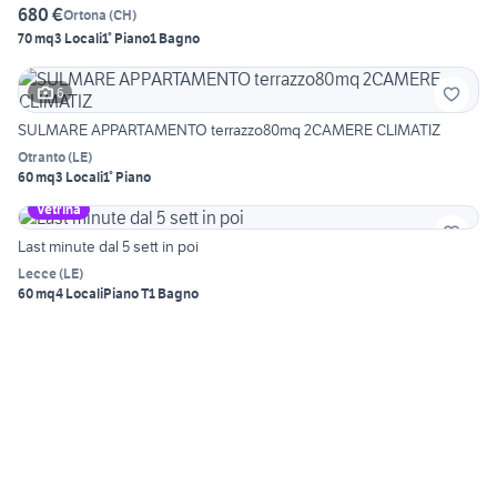
680 €
Ortona
(
CH
)
70 mq
3 Locali
1° Piano
1 Bagno
6
SULMARE APPARTAMENTO terrazzo80mq 2CAMERE CLIMATIZ
Otranto
(
LE
)
60 mq
3 Locali
1° Piano
Vetrina
Last minute dal 5 sett in poi
Lecce
(
LE
)
60 mq
4 Locali
Piano T
1 Bagno