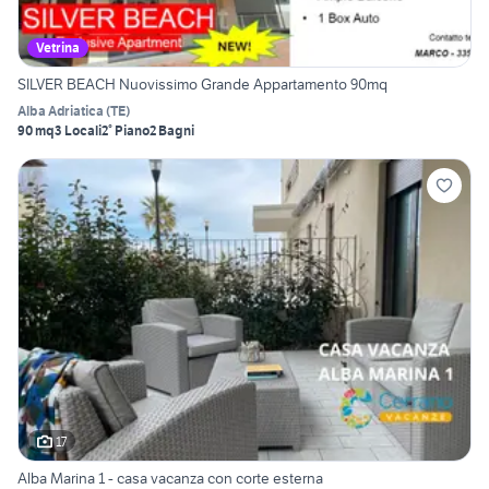
Vetrina
SILVER BEACH Nuovissimo Grande Appartamento 90mq
Alba Adriatica
(
TE
)
90 mq
3 Locali
2° Piano
2 Bagni
17
Alba Marina 1 - casa vacanza con corte esterna