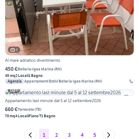
3
Al mare adriatico divertimento
450 €
Bellaria-Igea Marina
(
RN
)
45 mq
2 Locali
1 Bagno
Agenzia
Appartamenti Estivi Bellaria Igea Marina (RN)
6
Appartamento last minute dal 5 al 12 settembre2026
660 €
Tortoreto
(
TE
)
70 mq
4 Locali
Piano T
1 Bagno
1
2
3
4
5