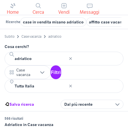
Home
Cerca
Vendi
Messaggi
case in vendita misano adriatico
affitto case vacanza
Ricerche
Subito
Case vacanza
adriatico
Cosa cerchi?
Case
Filtri
vacanza
Salva ricerca
Dal più recente
566 risultati
Adriatico in Case vacanza