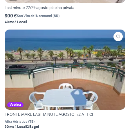
Last minute 22/29 agosto piscina privata
800 €
San Vito dei Normanni
(
BR
)
40 mq
3 Locali
Vetrina
FRONTE MARE LAST MINUTE AGOSTO n.2 ATTICI
Alba Adriatica
(
TE
)
90 mq
4 Locali
2 Bagni