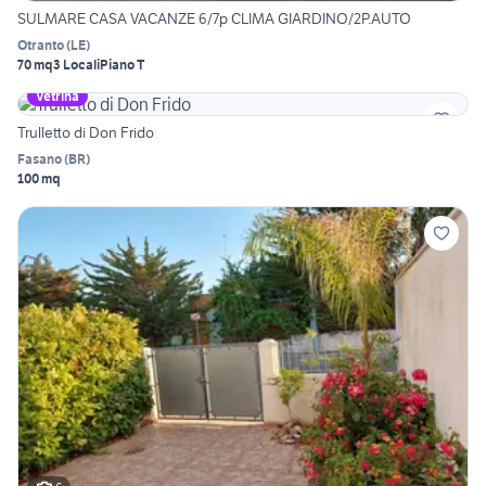
SULMARE CASA VACANZE 6/7p CLIMA GIARDINO/2P.AUTO
Otranto
(
LE
)
70 mq
3 Locali
Piano T
Vetrina
Trulletto di Don Frido
Fasano
(
BR
)
100 mq