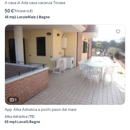
A casa di Ada casa vacanza Tricase
50 €
Tricase
(
LE
)
45 mq
1 Locale
Rialz.
1 Bagno
6
App. Alba Adriatica a pochi passi dal mare
Alba Adriatica
(
TE
)
65 mq
4 Locali
1 Bagno