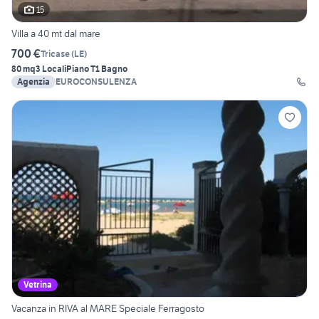
15
Villa a 40 mt dal mare
700 €
Tricase
(
LE
)
80 mq
3 Locali
Piano T
1 Bagno
Agenzia
EUROCONSULENZA
Vetrina
Vacanza in RIVA al MARE Speciale Ferragosto