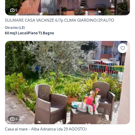
6
SULMARE CASA VACANZE 6/7p CLIMA GIARDINO/2P.AUTO
Otranto
(
LE
)
60 mq
3 Locali
Piano T
1 Bagno
6
Casa al mare - Alba Adriatica (da 29 AGOSTO)