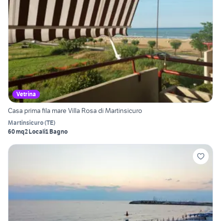
Vetrina
Casa prima fila mare Villa Rosa di Martinsicuro
Martinsicuro
(
TE
)
60 mq
2 Locali
1 Bagno