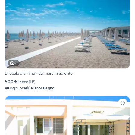
6
Bilocale a 5 minuti dal mare in Salento
500 €
Lecce
(
LE
)
40 mq
2 Locali
1° Piano
1 Bagno