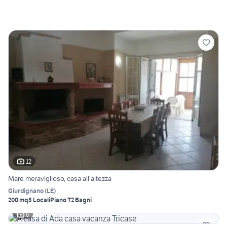
12
Mare meraviglioso, casa all'altezza
Giurdignano
(
LE
)
200 mq
5 Locali
Piano T
2 Bagni
6