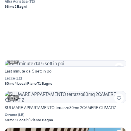
Alba Adriatica
(
TE
)
96 mq
2 Bagni
6
Last minute dal 5 sett in poi
Lecce
(
LE
)
60 mq
4 Locali
Piano T
1 Bagno
6
SULMARE APPARTAMENTO terrazzo80mq 2CAMERE CLIMATIZ
Otranto
(
LE
)
60 mq
3 Locali
1° Piano
1 Bagno