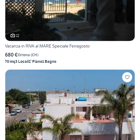
12
Vacanza in RIVA al MARE Speciale Ferragosto
680 €
Ortona
(
CH
)
70 mq
3 Locali
1° Piano
1 Bagno