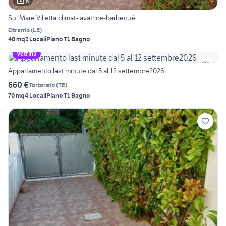
6
Sul Mare Villetta climat-lavatrice-barbecuè
Otranto
(
LE
)
40 mq
2 Locali
Piano T
1 Bagno
Vetrina
Appartamento last minute dal 5 al 12 settembre2026
660 €
Tortoreto
(
TE
)
70 mq
4 Locali
Piano T
1 Bagno