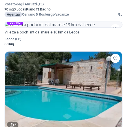
Roseto degli Abruzzi
(
TE
)
70 mq
3 Locali
Piano T
1 Bagno
Agenzia
Cerrano & Rosburgo Vacanze
Vetrina
Villetta a pochi mt dal mare e 18 km da Lecce
Lecce
(
LE
)
80 mq
6