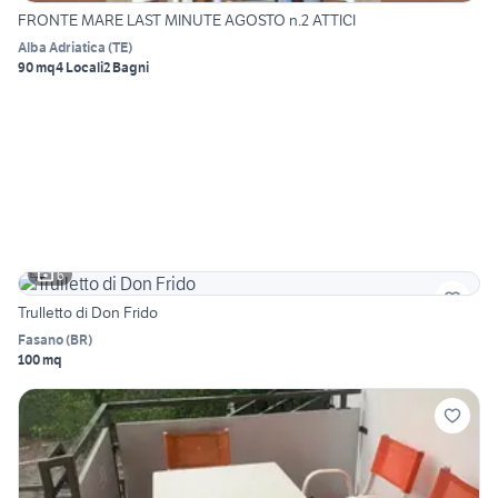
FRONTE MARE LAST MINUTE AGOSTO n.2 ATTICI
Alba Adriatica
(
TE
)
90 mq
4 Locali
2 Bagni
6
Trulletto di Don Frido
Fasano
(
BR
)
100 mq