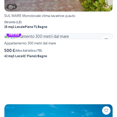
6
SUL MARE Monolocale clima-lavatrice-p.auto
Otranto
(
LE
)
25 mq
1 Locale
Piano T
1 Bagno
Vetrina
Appartamento 300 metri dal mare
500 €
Alba Adriatica
(
TE
)
42 mq
3 Locali
1° Piano
1 Bagno