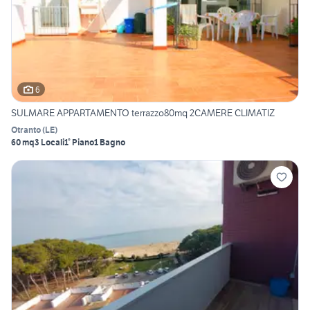
6
SULMARE APPARTAMENTO terrazzo80mq 2CAMERE CLIMATIZ
Otranto
(
LE
)
60 mq
3 Locali
1° Piano
1 Bagno