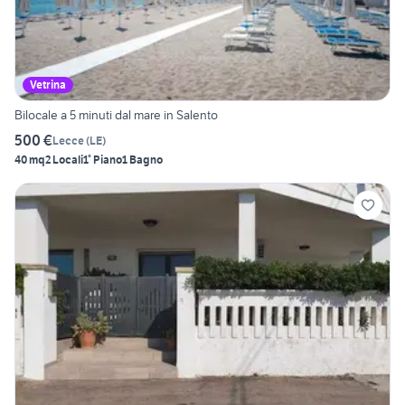
Vetrina
Bilocale a 5 minuti dal mare in Salento
500 €
Lecce
(
LE
)
40 mq
2 Locali
1° Piano
1 Bagno