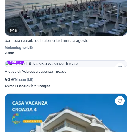
6
San foca i caraibi del salento last minute agosto
Melendugno
(
LE
)
70 mq
Vetrina
A casa di Ada casa vacanza Tricase
50 €
Tricase
(
LE
)
45 mq
1 Locale
Rialz.
1 Bagno