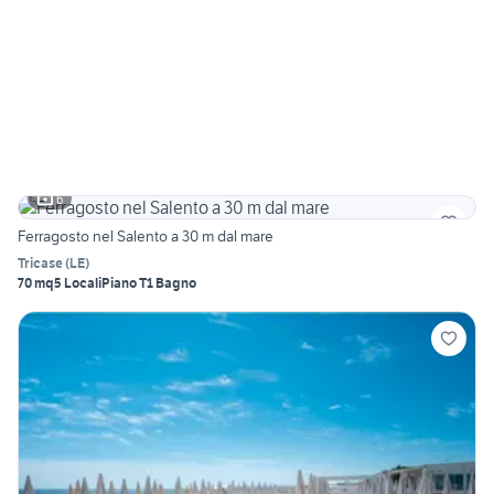
6
Ferragosto nel Salento a 30 m dal mare
Tricase
(
LE
)
70 mq
5 Locali
Piano T
1 Bagno