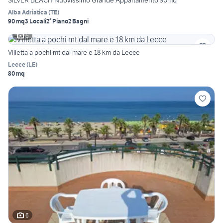
SILVER BEACH Nuovissimo Grande Appartamento 90mq
Alba Adriatica
(
TE
)
90 mq
3 Locali
2° Piano
2 Bagni
6
Villetta a pochi mt dal mare e 18 km da Lecce
Lecce
(
LE
)
80 mq
6