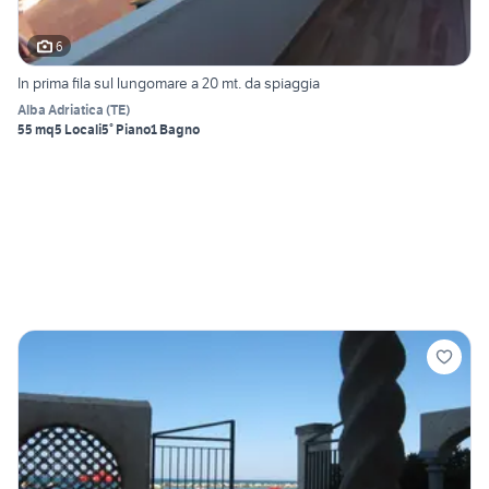
6
In prima fila sul lungomare a 20 mt. da spiaggia
Alba Adriatica
(
TE
)
55 mq
5 Locali
5° Piano
1 Bagno