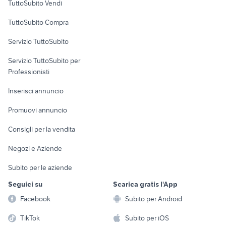
TuttoSubito Vendi
laigueglia liguria
case in affitto alberobello privati
Uffici e Locali
TuttoSubito Compra
commerciali
Servizio TuttoSubito
elettronica
per la casa e la
sports e hobby
Servizio TuttoSubito per
persona
Informatica
Animali
Professionisti
Arredamento e
Console e
Accessori per
Casalinghi
Inserisci annuncio
Videogiochi
animali
Elettrodomestici
Promuovi annuncio
Audio/Video
Musica e Film
Giardino e Fai da te
Consigli per la vendita
Fotografia
Libri e Riviste
Abbigliamento e
Negozi e Aziende
Telefonia
Strumenti Musicali
Accessori
Subito per le aziende
Sports
Tutto per i bambini
Seguici su
Scarica gratis l'App
Biciclette
Facebook
Subito per Android
Collezionismo
TikTok
Subito per iOS