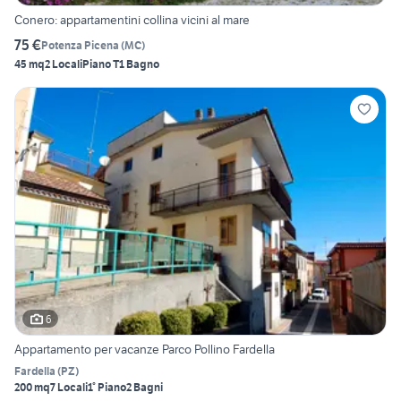
Conero: appartamentini collina vicini al mare
75 €
Potenza Picena
(
MC
)
45 mq
2 Locali
Piano T
1 Bagno
6
Appartamento per vacanze Parco Pollino Fardella
Fardella
(
PZ
)
200 mq
7 Locali
1° Piano
2 Bagni