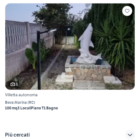
6
Villetta autonoma
Bova Marina
(
RC
)
100 mq
3 Locali
Piano T
1 Bagno
Più cercati