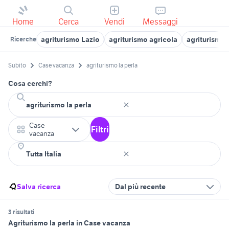
Home
Cerca
Vendi
Messaggi
agriturismo Lazio
agriturismo agricola
agriturismo 
Ricerche
Subito
Case vacanza
agriturismo la perla
Cosa cerchi?
Case
Filtri
vacanza
Salva ricerca
Dal più recente
3 risultati
Agriturismo la perla in Case vacanza