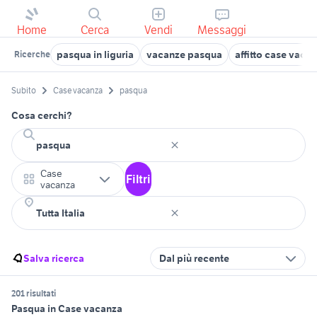
Home
Cerca
Vendi
Messaggi
pasqua in liguria
vacanze pasqua
affitto case vaca
Ricerche
Subito
Case vacanza
pasqua
Cosa cerchi?
Case
Filtri
vacanza
Salva ricerca
Dal più recente
201 risultati
Pasqua in Case vacanza