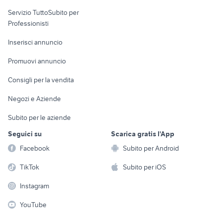
elettronica
per la casa e la
sports e hobby
Servizio TuttoSubito per
persona
Informatica
Animali
Professionisti
Arredamento e
Console e
Accessori per
Casalinghi
Inserisci annuncio
Videogiochi
animali
Elettrodomestici
Promuovi annuncio
Audio/Video
Musica e Film
Giardino e Fai da te
Consigli per la vendita
Fotografia
Libri e Riviste
Abbigliamento e
Negozi e Aziende
Telefonia
Strumenti Musicali
Accessori
Subito per le aziende
Sports
Tutto per i bambini
Seguici su
Scarica gratis l'App
Biciclette
Facebook
Subito per Android
Collezionismo
TikTok
Subito per iOS
Instagram
YouTube