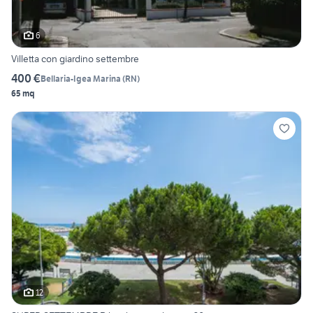
6
Villetta con giardino settembre
400 €
Bellaria-Igea Marina
(
RN
)
65 mq
12