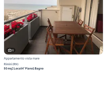
6
Appartamento vista mare
Rimini
(
RN
)
50 mq
2 Locali
4° Piano
1 Bagno