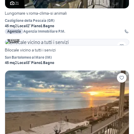
21
Lungomare v.roma-clima-si animali
Castiglione della Pescaia
(
GR
)
45 mq
2 Locali
2° Piano
1 Bagno
Agenzia
Agenzia Immobiliare P.M.
6
Bilocale vicino a tutti i servizi
San Bartolomeo al Mare
(
IM
)
45 mq
2 Locali
3° Piano
1 Bagno