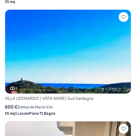
35 mq
6
VILLA LEONARDO ( VISTA MARE) Sud Sardegna
600 €
Domus de Maria
(
CA
)
55 mq
1 Locale
Piano T
1 Bagno