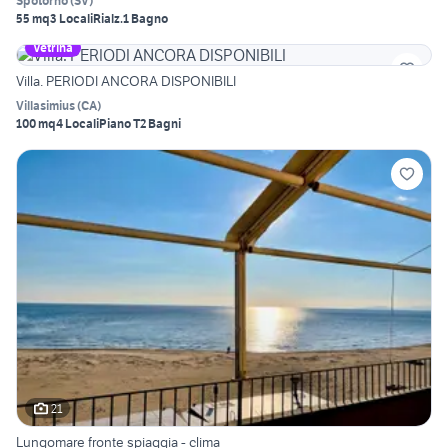
Spotorno
(
SV
)
55 mq
3 Locali
Rialz.
1 Bagno
Vetrina
Villa. PERIODI ANCORA DISPONIBILI
Villasimius
(
CA
)
100 mq
4 Locali
Piano T
2 Bagni
21
Lungomare fronte spiaggia - clima