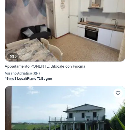
5
Appartamento PONENTE: Bilocale con Piscina
Misano Adriatico
(
RN
)
45 mq
3 Locali
Piano T
1 Bagno