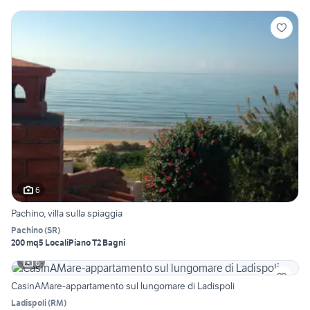
6
Pachino, villa sulla spiaggia
Pachino
(
SR
)
200 mq
5 Locali
Piano T
2 Bagni
6
CasinAMare-appartamento sul lungomare di Ladispoli
Ladispoli
(
RM
)