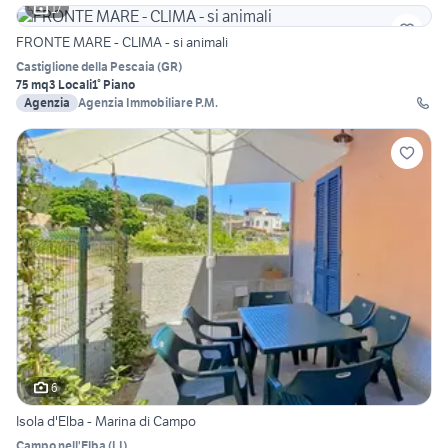
17
FRONTE MARE - CLIMA - si animali
Castiglione della Pescaia
(
GR
)
75 mq
3 Locali
1° Piano
Agenzia
Agenzia Immobiliare P.M.
6
Isola d'Elba - Marina di Campo
Campo nell'Elba
(
LI
)