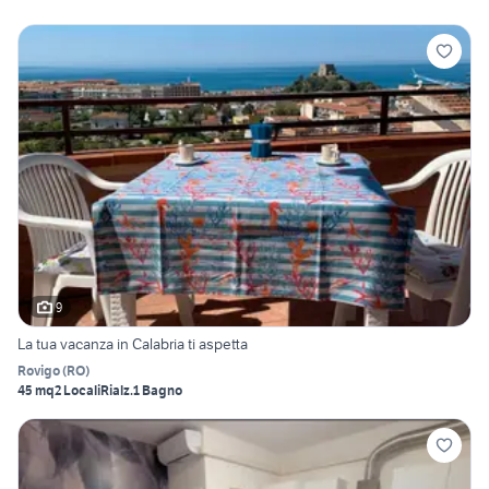
9
La tua vacanza in Calabria ti aspetta
Rovigo
(
RO
)
45 mq
2 Locali
Rialz.
1 Bagno