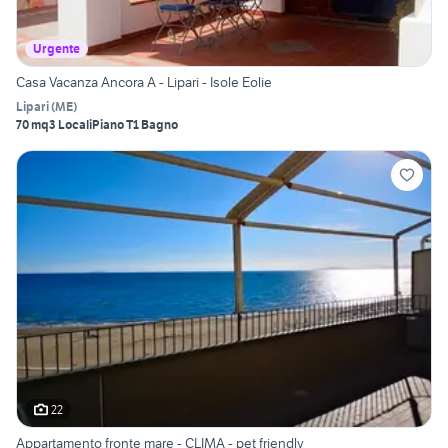
Urgente
Casa Vacanza Ancora A - Lipari - Isole Eolie
Lipari
(
ME
)
70 mq
3 Locali
Piano T
1 Bagno
22
Appartamento fronte mare - CLIMA - pet friendly