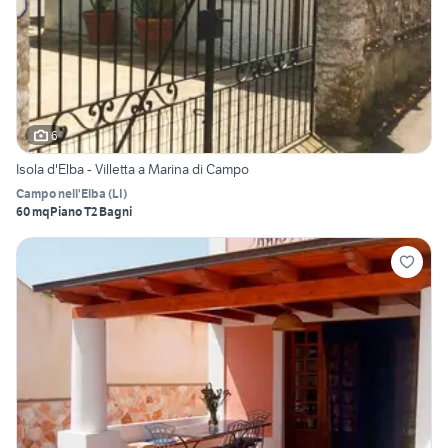
6
Isola d'Elba - Villetta a Marina di Campo
Campo nell'Elba
(
LI
)
60 mq
Piano T
2 Bagni