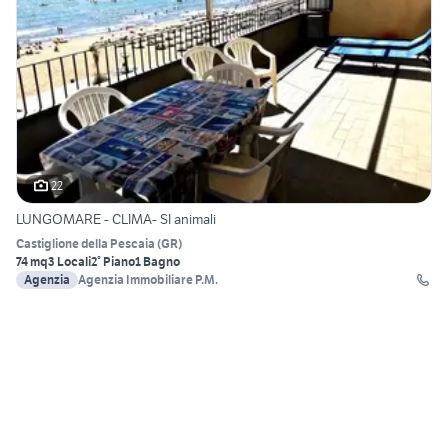
22
LUNGOMARE - CLIMA- SI animali
Castiglione della Pescaia
(
GR
)
74 mq
3 Locali
2° Piano
1 Bagno
Agenzia
Agenzia Immobiliare P.M.