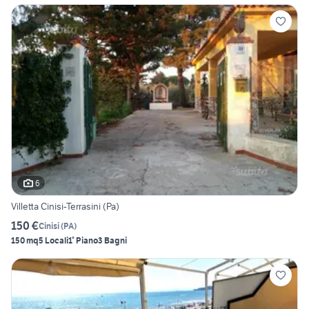
6
Villetta Cinisi-Terrasini (Pa)
150 €
Cinisi
(
PA
)
150 mq
5 Locali
1° Piano
3 Bagni