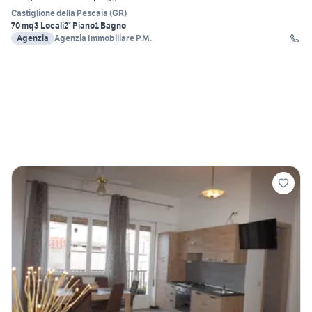
Castiglione della Pescaia
(
GR
)
70 mq
3 Locali
2° Piano
1 Bagno
Agenzia
Agenzia Immobiliare P.M.