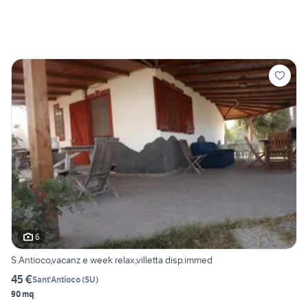
6
S.Antioco,vacanz e week relax,villetta disp.immed
45 €
Sant'Antioco
(
SU
)
90 mq