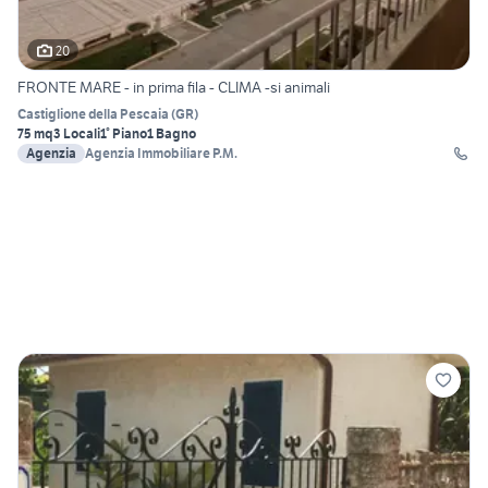
20
FRONTE MARE - in prima fila - CLIMA -si animali
Castiglione della Pescaia
(
GR
)
75 mq
3 Locali
1° Piano
1 Bagno
Agenzia
Agenzia Immobiliare P.M.