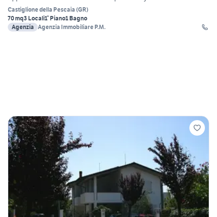
Castiglione della Pescaia
(
GR
)
70 mq
3 Locali
1° Piano
1 Bagno
Agenzia
Agenzia Immobiliare P.M.