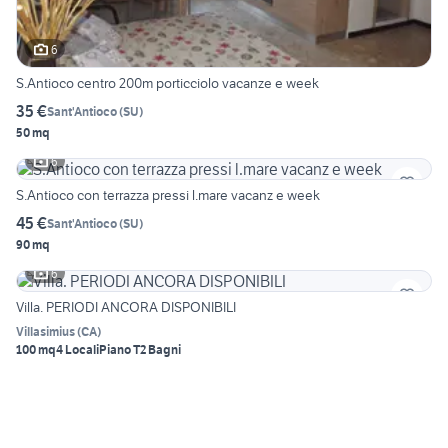
6
S.Antioco centro 200m porticciolo vacanze e week
35 €
Sant'Antioco
(
SU
)
50 mq
6
S.Antioco con terrazza pressi l.mare vacanz e week
45 €
Sant'Antioco
(
SU
)
90 mq
6
Villa. PERIODI ANCORA DISPONIBILI
Villasimius
(
CA
)
100 mq
4 Locali
Piano T
2 Bagni