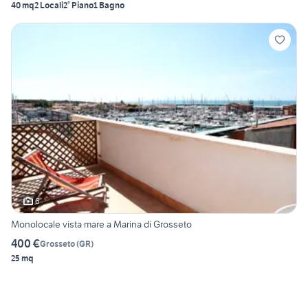
40 mq
2 Locali
2° Piano
1 Bagno
6
Monolocale vista mare a Marina di Grosseto
400 €
Grosseto
(
GR
)
25 mq