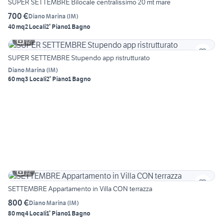
SUPER SETTEMBRE Bilocale centralissimo 20 mt mare
700 €
Diano Marina
(
IM
)
40 mq
2 Locali
2° Piano
1 Bagno
12
SUPER SETTEMBRE Stupendo app ristrutturato
Diano Marina
(
IM
)
60 mq
3 Locali
2° Piano
1 Bagno
12
SETTEMBRE Appartamento in Villa CON terrazza
800 €
Diano Marina
(
IM
)
80 mq
4 Locali
1° Piano
1 Bagno