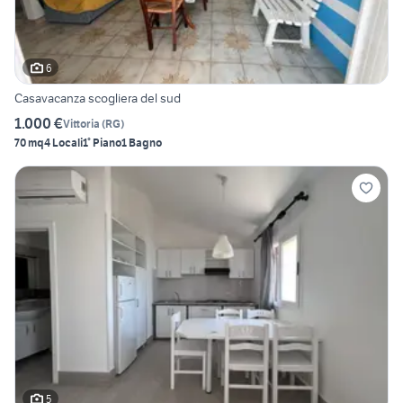
6
Casavacanza scogliera del sud
1.000 €
Vittoria
(
RG
)
70 mq
4 Locali
1° Piano
1 Bagno
5