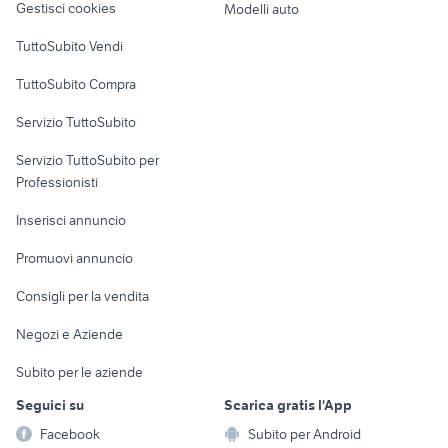
roseto Calabria
casa vacanza champorcher
Gestisci cookies
Modelli auto
lombardia
Case vacanza
TuttoSubito Vendi
Uffici e Locali
TuttoSubito Compra
commerciali
Servizio TuttoSubito
elettronica
per la casa e la
sports e hobby
Servizio TuttoSubito per
persona
Informatica
Animali
Professionisti
Arredamento e
Console e
Accessori per
Casalinghi
Inserisci annuncio
Videogiochi
animali
Elettrodomestici
Promuovi annuncio
Audio/Video
Musica e Film
Giardino e Fai da te
Consigli per la vendita
Fotografia
Libri e Riviste
Abbigliamento e
Negozi e Aziende
Telefonia
Strumenti Musicali
Accessori
Subito per le aziende
Sports
Tutto per i bambini
Seguici su
Scarica gratis l'App
Biciclette
Facebook
Subito per Android