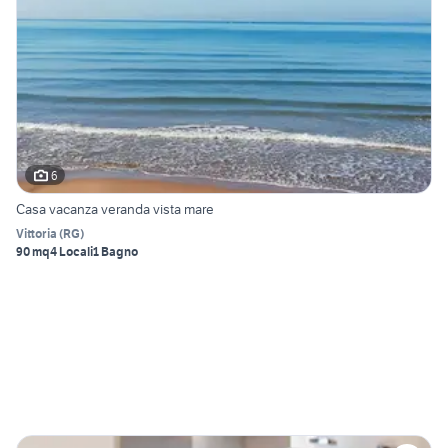
6
Casa vacanza veranda vista mare
Vittoria
(
RG
)
90 mq
4 Locali
1 Bagno