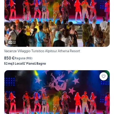
12
Vacanze Villaggio Turistico Alpitour Athena Resort
850 €
Ragusa
(
RG
)
52 mq
3 Locali
1° Piano
1 Bagno