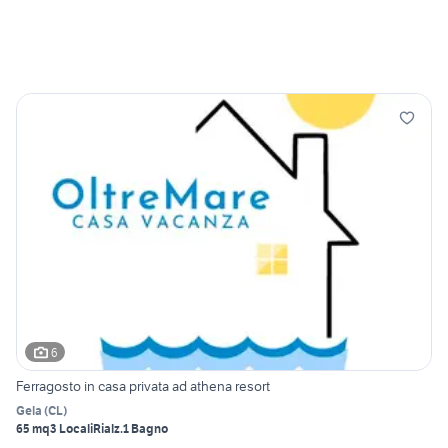
6
Ferragosto in casa privata ad athena resort
Gela
(
CL
)
65 mq
3 Locali
Rialz.
1 Bagno