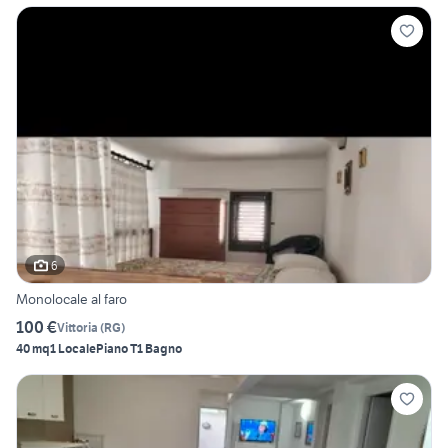
6
Monolocale al faro
100 €
Vittoria
(
RG
)
40 mq
1 Locale
Piano T
1 Bagno