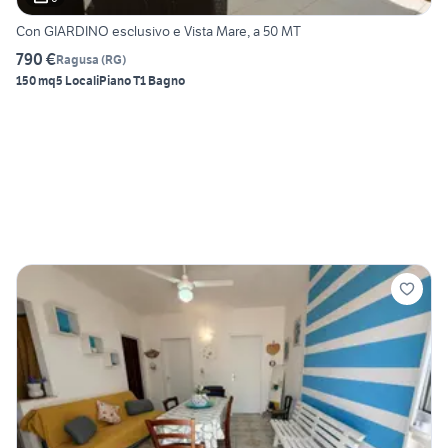
Con GIARDINO esclusivo e Vista Mare, a 50 MT
790 €
Ragusa
(
RG
)
150 mq
5 Locali
Piano T
1 Bagno