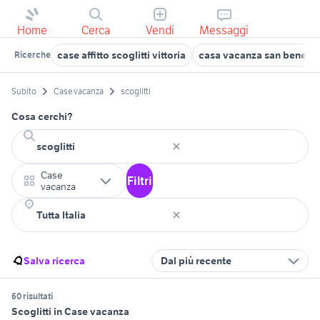
Home
Cerca
Vendi
Messaggi
case affitto scoglitti vittoria
casa vacanza san benedet
Ricerche
Subito
Case vacanza
scoglitti
Cosa cerchi?
Case
Filtri
vacanza
Salva ricerca
Dal più recente
60 risultati
Scoglitti in Case vacanza