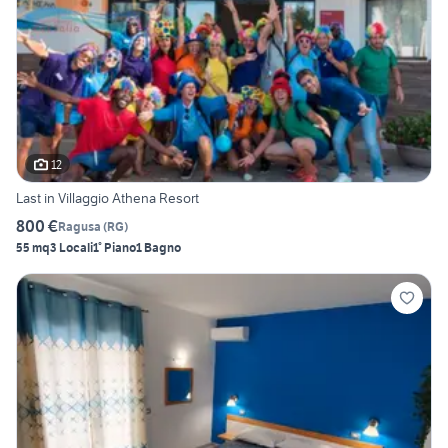
12
Last in Villaggio Athena Resort
800 €
Ragusa
(
RG
)
55 mq
3 Locali
1° Piano
1 Bagno