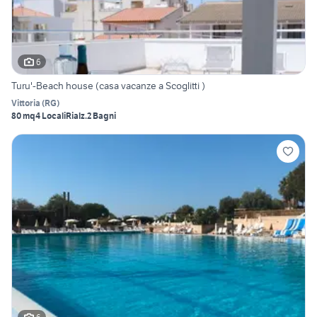
6
Turu'-Beach house (casa vacanze a Scoglitti )
Vittoria
(
RG
)
80 mq
4 Locali
Rialz.
2 Bagni