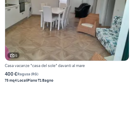
6
Casa vacanze "casa del sole" davanti al mare
400 €
Ragusa
(
RG
)
75 mq
4 Locali
Piano T
1 Bagno