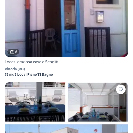
6
Locasi graziosa casa a Scoglitti
Vittoria
(
RG
)
75 mq
3 Locali
Piano T
1 Bagno