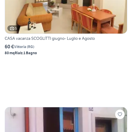
5
CASA vacanza SCOGLITTI giugno- Luglio e Agosto
60 €
Vittoria
(
RG
)
80 mq
Rialz.
1 Bagno