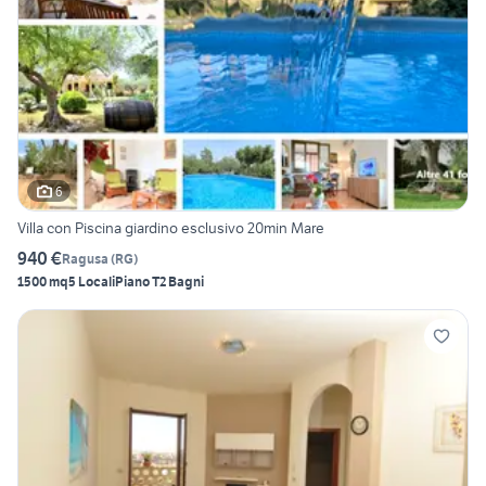
6
Villa con Piscina giardino esclusivo 20min Mare
940 €
Ragusa
(
RG
)
1500 mq
5 Locali
Piano T
2 Bagni