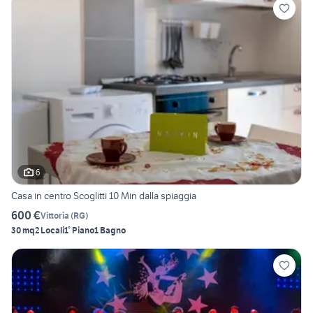
6
Casa in centro Scoglitti 10 Min dalla spiaggia
600 €
Vittoria
(
RG
)
30 mq
2 Locali
1° Piano
1 Bagno