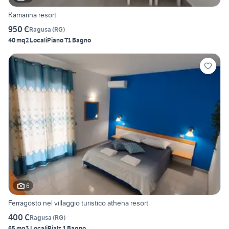
Kamarina resort
950 €
Ragusa
(
RG
)
40 mq
2 Locali
Piano T
1 Bagno
6
Ferragosto nel villaggio turistico athena resort
400 €
Ragusa
(
RG
)
65 mq
3 Locali
Rialz.
1 Bagno