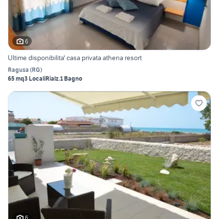
6
Ultime disponibilita' casa privata athena resort
Ragusa
(
RG
)
65 mq
3 Locali
Rialz.
1 Bagno
6