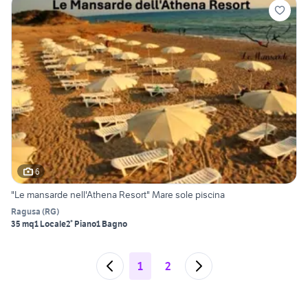
6
"Le mansarde nell'Athena Resort" Mare sole piscina
Ragusa
(
RG
)
35 mq
1 Locale
2° Piano
1 Bagno
1
2