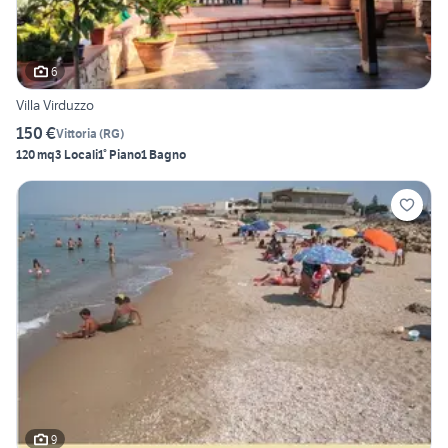
6
Villa Virduzzo
150 €
Vittoria
(
RG
)
120 mq
3 Locali
1° Piano
1 Bagno
9