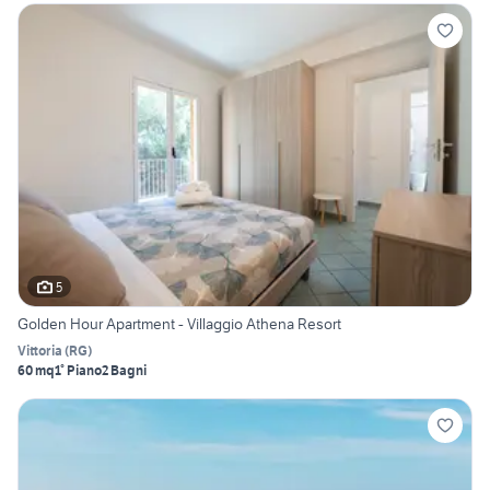
5
Golden Hour Apartment - Villaggio Athena Resort
Vittoria
(
RG
)
60 mq
1° Piano
2 Bagni