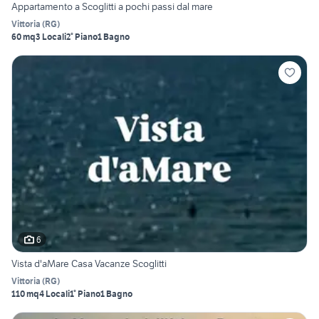
Appartamento a Scoglitti a pochi passi dal mare
Vittoria
(
RG
)
60 mq
3 Locali
2° Piano
1 Bagno
6
Vista d'aMare Casa Vacanze Scoglitti
Vittoria
(
RG
)
110 mq
4 Locali
1° Piano
1 Bagno