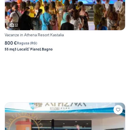
12
Vacanze in Athena Resort Kastalia
800 €
Ragusa
(
RG
)
55 mq
3 Locali
1° Piano
1 Bagno