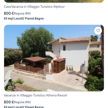
CaseVacanza in Villaggio Turistico Alpitour
800 €
Ragusa
(
RG
)
55 mq
3 Locali
1° Piano
1 Bagno
6
Vacanze in Villaggio Turistico Athena Resort
800 €
Ragusa
(
RG
)
55 mq
3 Locali
1° Piano
1 Bagno