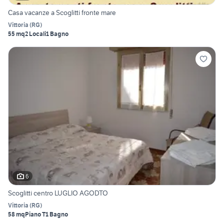
Casa vacanze a Scoglitti fronte mare
Vittoria
(
RG
)
55 mq
2 Locali
1 Bagno
6
Scoglitti centro LUGLIO AGODTO
Vittoria
(
RG
)
58 mq
Piano T
1 Bagno