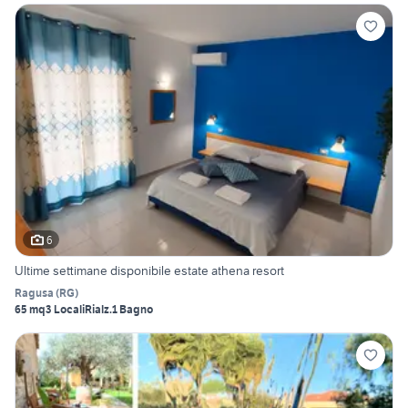
6
Ultime settimane disponibile estate athena resort
Ragusa
(
RG
)
65 mq
3 Locali
Rialz.
1 Bagno