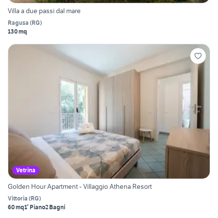
Villa a due passi dal mare
Ragusa
(
RG
)
130 mq
Vetrina
Golden Hour Apartment - Villaggio Athena Resort
Vittoria
(
RG
)
60 mq
1° Piano
2 Bagni