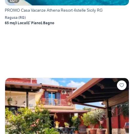
6
PROMO Casa Vacanze Athena Resort 4stelle Sicily RG
Ragusa
(
RG
)
65 mq
3 Locali
1° Piano
1 Bagno