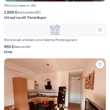
Attico sul mare in villa
2.000 €
San Lorenzo
(
RC
)
130 mq
3 Locali
3° Piano
1 Bagno
Monolocale arredato zona Salerno/Pontecagnano
450 €
Salerno
(
SA
)
30 mq