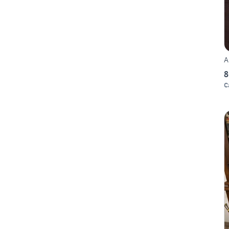
A
8
C