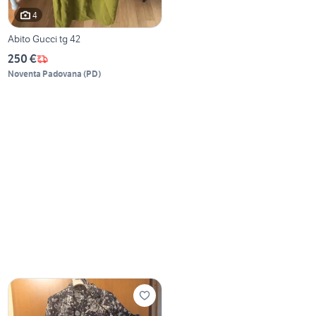
4
Abito Gucci tg 42
250 €
Noventa Padovana
(
PD
)