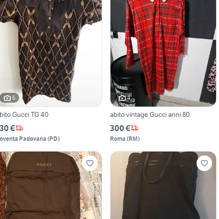
6
4
bito Gucci TG 40
abito vintage Gucci anni 80
30 €
300 €
oventa Padovana
(
PD
)
Roma
(
RM
)