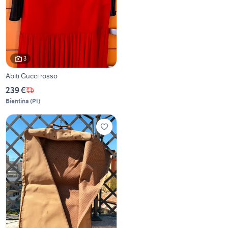
3
Abiti Gucci rosso
239 €
Bientina
(
PI
)