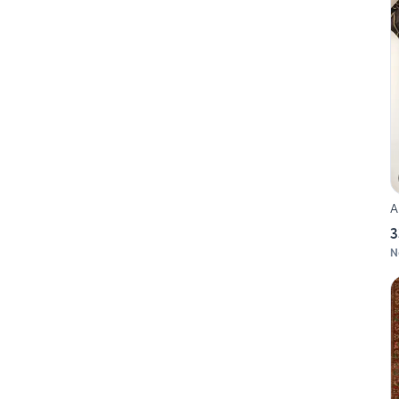
A
3
N