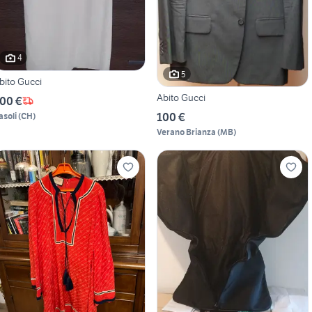
4
5
bito Gucci
Abito Gucci
00 €
100 €
asoli
(
CH
)
Verano Brianza
(
MB
)