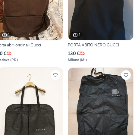
4
4
orta abiti originali Gucci
PORTA ABITO NERO GUCCI
0 €
130 €
adova
(
PD
)
Milano
(
MI
)