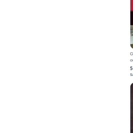
G
o
5
S