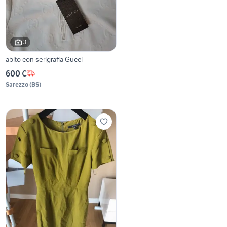
3
abito con serigrafia Gucci
600 €
Sarezzo
(
BS
)