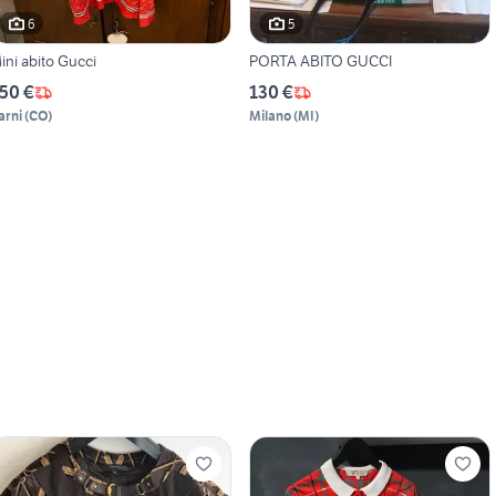
6
5
ini abito Gucci
PORTA ABITO GUCCI
50 €
130 €
arni
(
CO
)
Milano
(
MI
)