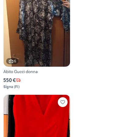
6
Abito Gucci donna
550 €
Signa
(
FI
)