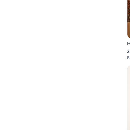
P
3
P