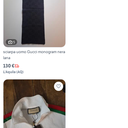
5
sciarpa uomo Gucci monogram nera
lana
130 €
L'Aquila
(
AQ
)