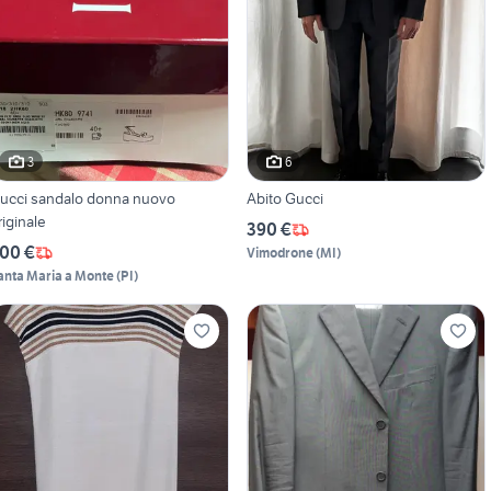
3
6
ucci sandalo donna nuovo
Abito Gucci
riginale
390 €
00 €
Vimodrone
(
MI
)
anta Maria a Monte
(
PI
)