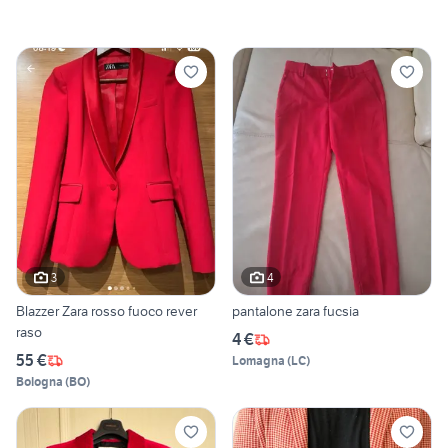
3
4
Blazzer Zara rosso fuoco rever
pantalone zara fucsia
raso
4 €
55 €
Lomagna
(
LC
)
Bologna
(
BO
)