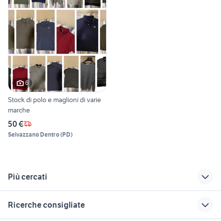
6
Stock di polo e maglioni di varie
marche
50 €
Selvazzano Dentro
(
PD
)
Più cercati
Correlati
Richerche simili
Suggerimenti
Ricerche consigliate
tubini zara
cerchi 500 abarth 17
scaffalatura furgone