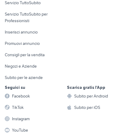
Servizio TuttoSubito
elettronica
per la casa e la
sports e hobby
Servizio TuttoSubito per
persona
Informatica
Animali
Professionisti
Arredamento e
Console e
Accessori per
Casalinghi
Inserisci annuncio
Videogiochi
animali
Elettrodomestici
Promuovi annuncio
Audio/Video
Musica e Film
Giardino e Fai da te
Consigli per la vendita
Fotografia
Libri e Riviste
Abbigliamento e
Negozi e Aziende
Telefonia
Strumenti Musicali
Accessori
Subito per le aziende
Sports
Tutto per i bambini
Seguici su
Scarica gratis l'App
Biciclette
Facebook
Subito per Android
Collezionismo
TikTok
Subito per iOS
Instagram
YouTube