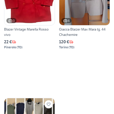
3
6
Blazer Vintage Marella Rosso
Giacca Blaizer Max Mara tg. 44
vivo
Chachemire
22 €
120 €
Pinerolo
(
TO
)
Torino
(
TO
)