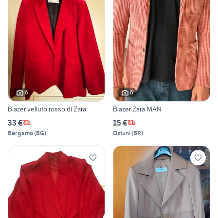
6
6
Blazer velluto rosso di Zara
Blazer Zara MAN
33 €
15 €
Bergamo
(
BG
)
Ostuni
(
BR
)