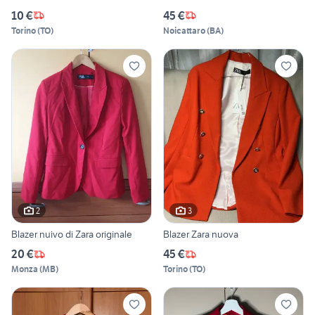
10 €
45 €
Torino
(
TO
)
Noicattaro
(
BA
)
2
3
Blazer nuivo di Zara originale
Blazer Zara nuova
20 €
45 €
Monza
(
MB
)
Torino
(
TO
)