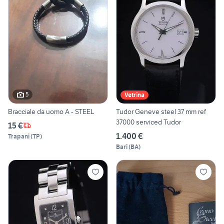
5
Vetrina
Bracciale da uomo A - STEEL
Tudor Geneve steel 37 mm ref
37000 serviced Tudor
15 €
1.400 €
Trapani
(
TP
)
Bari
(
BA
)