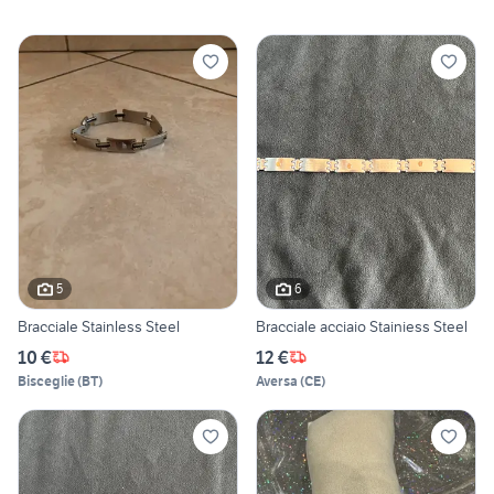
5
6
Bracciale Stainless Steel
Bracciale acciaio Stainiess Steel
10 €
12 €
Bisceglie
(
BT
)
Aversa
(
CE
)