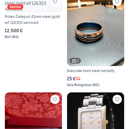
Vetrina
Rolex Datejust 41mm steel gold
ref 126303 serviced
12.500 €
Bari
(
BA
)
3
bracciale breil steel secretly
25 €
Sala Bolognese
(
BO
)