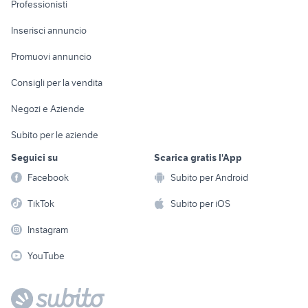
Professionisti
Arredamento e
Console e
Accessori per
Casalinghi
Inserisci annuncio
Videogiochi
animali
Elettrodomestici
Promuovi annuncio
Audio/Video
Musica e Film
Giardino e Fai da te
Consigli per la vendita
Fotografia
Libri e Riviste
Abbigliamento e
Negozi e Aziende
Telefonia
Strumenti Musicali
Accessori
Subito per le aziende
Sports
Tutto per i bambini
Seguici su
Scarica gratis l'App
Biciclette
Facebook
Subito per Android
Collezionismo
TikTok
Subito per iOS
Instagram
YouTube