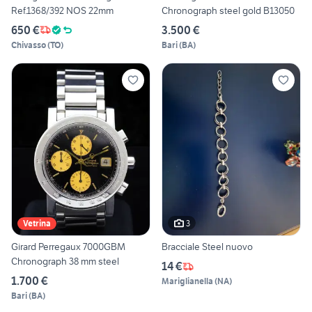
Ref.1368/392 NOS 22mm
Chronograph steel gold B13050
650 €
3.500 €
Chivasso
(
TO
)
Bari
(
BA
)
3
Vetrina
Girard Perregaux 7000GBM
Bracciale Steel nuovo
Chronograph 38 mm steel
14 €
1.700 €
Mariglianella
(
NA
)
Bari
(
BA
)