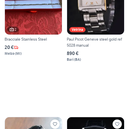
2
Vetrina
Bracciale Stainless Steel
Paul Picot Geneve steel gold ref
5028 manual
20 €
890 €
Melzo
(
MI
)
Bari
(
BA
)