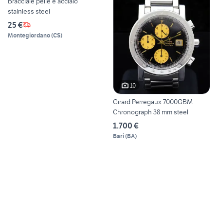
Bracciale pelle e acciaio
stainless steel
25 €
Montegiordano
(
CS
)
10
Girard Perregaux 7000GBM
Chronograph 38 mm steel
1.700 €
Bari
(
BA
)