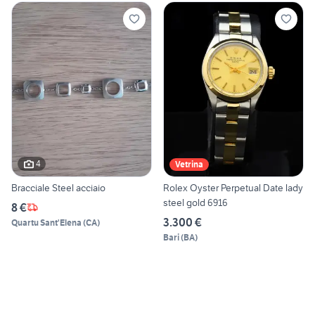
4
Vetrina
Bracciale Steel acciaio
Rolex Oyster Perpetual Date lady
steel gold 6916
8 €
3.300 €
Quartu Sant'Elena
(
CA
)
Bari
(
BA
)