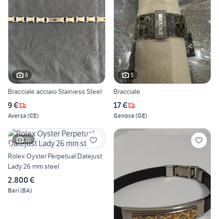
6
5
Bracciale acciaio Stainiess Steel
Bracciale
9 €
17 €
Aversa
(
CE
)
Genova
(
GE
)
10
Rolex Oyster Perpetual Datejust
Lady 26 mm steel
2.800 €
Bari
(
BA
)