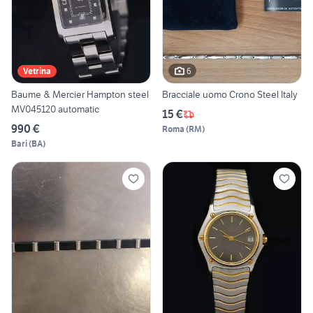
6
Vetrina
Baume & Mercier Hampton steel
Bracciale uomo Crono Steel Italy
MV045120 automatic
15 €
990 €
Roma
(
RM
)
Bari
(
BA
)