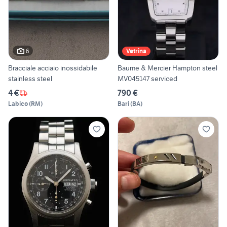
6
Vetrina
Bracciale acciaio inossidabile
Baume & Mercier Hampton steel
stainless steel
MV045147 serviced
4 €
790 €
Labico
(
RM
)
Bari
(
BA
)