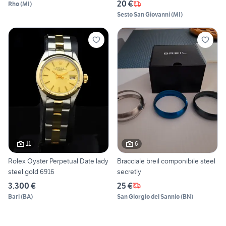
20 €
Rho
(
MI
)
Sesto San Giovanni
(
MI
)
11
6
Rolex Oyster Perpetual Date lady
Bracciale breil componibile steel
steel gold 6916
secretly
3.300 €
25 €
Bari
(
BA
)
San Giorgio del Sannio
(
BN
)