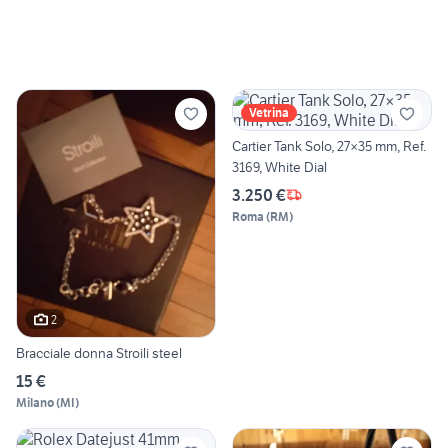
Vetrina
Cartier Tank Solo, 27×35 mm, Ref.
3169, White Dial
3.250 €
Roma
(
RM
)
2
Bracciale donna Stroili steel
15 €
Milano
(
MI
)