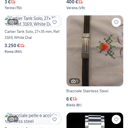
3 €
400 €
Torino
(
TO
)
Verona
(
VR
)
6
Cartier Tank Solo, 27×35 mm, Ref.
3169, White Dial
3.250 €
Roma
(
RM
)
5
Bracciale Stainless Steel.
6 €
Biella
(
BI
)
4