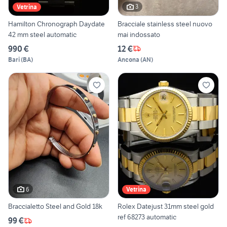
3
Vetrina
Hamilton Chronograph Daydate
Bracciale stainless steel nuovo
42 mm steel automatic
mai indossato
990 €
12 €
Bari
(
BA
)
Ancona
(
AN
)
6
Vetrina
Braccialetto Steel and Gold 18k
Rolex Datejust 31mm steel gold
ref 68273 automatic
99 €