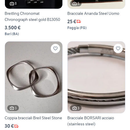
8
6
Breitling Chronomat
Bracciale Ananda Steel Uomo
Chronograph steel gold B13050
25 €
3.500 €
Foggia
(
FG
)
Bari
(
BA
)
3
3
Coppia bracciali Breil Steel Stone
Bracciale BORSARI acciaio
(stainless steel)
30 €