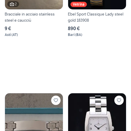
2
Vetrina
Bracciale in acciaio stainless
Ebel Sport Classique Lady steel
steel e caucciù
gold 183908
9 €
890 €
Asti
(
AT
)
Bari
(
BA
)