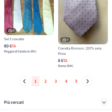
6
Set 5 cravatte
6
80 €
Cravatta Bronson, 100% seta.
Reggio di Calabria
(
RC
)
Rosa
6 €
Roma
(
RM
)
1
2
3
4
5
Più cercati