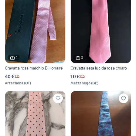
4
3
Cravatta rosa marchio Billionaire
Cravatta seta lucida rosa chiaro
40 €
10 €
Arzachena
(
OT
)
Mezzanego
(
GE
)