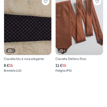
2
6
Cravatta blu e rosa elegante
Cravatta Stefano Rosi
8 €
11 €
Brembio
(
LO
)
Foligno
(
PG
)