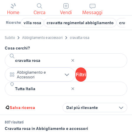
Home
Cerca
Vendi
Messaggi
villa rosa
cravatta regimental abbigliamento
cravat
Ricerche
Subito
Abbigliamento e accessori
cravatta rosa
Cosa cerchi?
Abbigliamento e
Filtri
Accessori
Salva ricerca
Dal più rilevante
807 risultati
Cravatta rosa in Abbigliamento e accessori