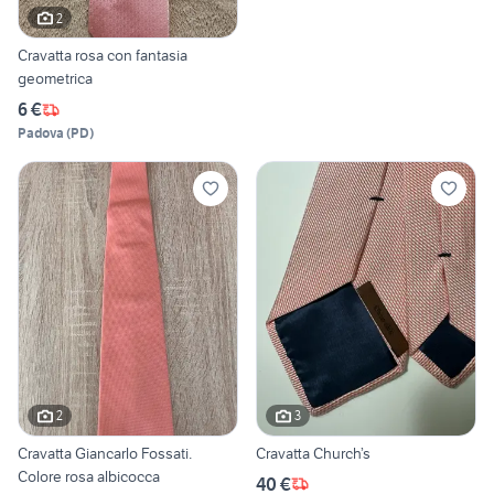
2
Cravatta rosa con fantasia
geometrica
6 €
Padova
(
PD
)
2
3
Cravatta Giancarlo Fossati.
Cravatta Church’s
Colore rosa albicocca
40 €