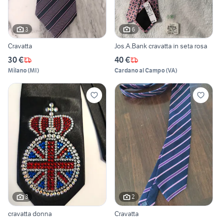
3
6
Cravatta
Jos.A.Bank cravatta in seta rosa
30 €
40 €
Milano
(
MI
)
Cardano al Campo
(
VA
)
3
2
cravatta donna
Cravatta