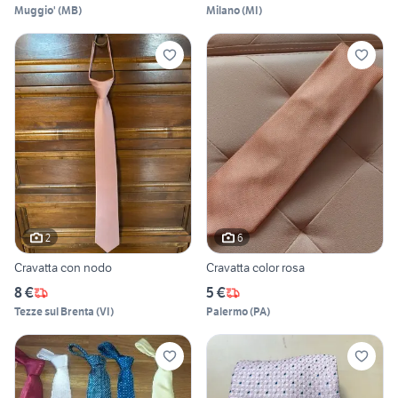
Muggio'
(
MB
)
Milano
(
MI
)
2
6
Cravatta con nodo
Cravatta color rosa
8 €
5 €
Tezze sul Brenta
(
VI
)
Palermo
(
PA
)