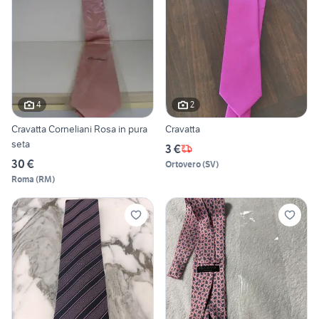
4
2
Cravatta Corneliani Rosa in pura
Cravatta
seta
3 €
30 €
Ortovero
(
SV
)
Roma
(
RM
)