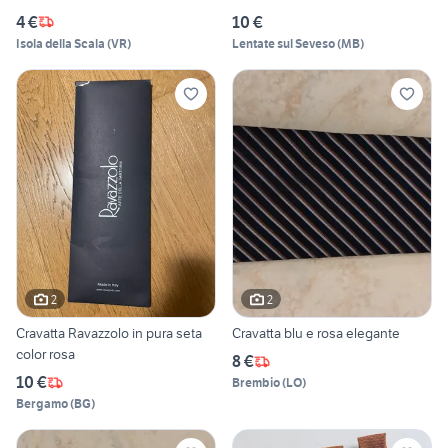
4 €
10 €
Isola della Scala
(
VR
)
Lentate sul Seveso
(
MB
)
2
2
Cravatta Ravazzolo in pura seta
Cravatta blu e rosa elegante
color rosa
8 €
10 €
Brembio
(
LO
)
Bergamo
(
BG
)