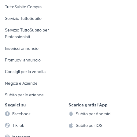
Uffici e Locali
TuttoSubito Compra
commerciali
Servizio TuttoSubito
elettronica
per la casa e la
sports e hobby
Servizio TuttoSubito per
persona
Informatica
Animali
Professionisti
Arredamento e
Console e
Accessori per
Casalinghi
Inserisci annuncio
Videogiochi
animali
Elettrodomestici
Promuovi annuncio
Audio/Video
Musica e Film
Giardino e Fai da te
Consigli per la vendita
Fotografia
Libri e Riviste
Abbigliamento e
Negozi e Aziende
Telefonia
Strumenti Musicali
Accessori
Subito per le aziende
Sports
Tutto per i bambini
Seguici su
Scarica gratis l'App
Biciclette
Facebook
Subito per Android
Collezionismo
TikTok
Subito per iOS
Instagram