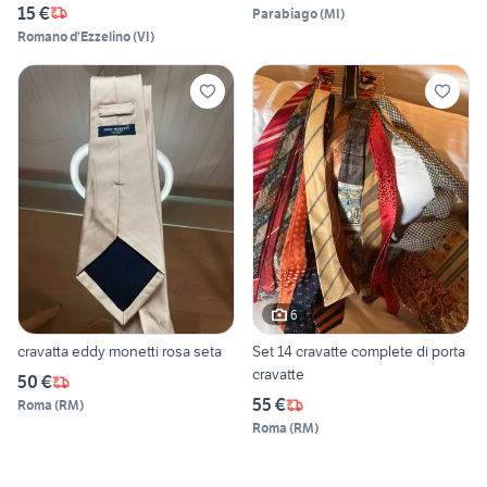
15 €
Parabiago
(
MI
)
Romano d'Ezzelino
(
VI
)
6
cravatta eddy monetti rosa seta
Set 14 cravatte complete di porta
cravatte
50 €
55 €
Roma
(
RM
)
Roma
(
RM
)