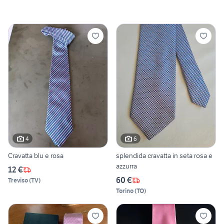
4
6
Cravatta blu e rosa
splendida cravatta in seta rosa e
azzurra
12 €
60 €
Treviso
(
TV
)
Torino
(
TO
)