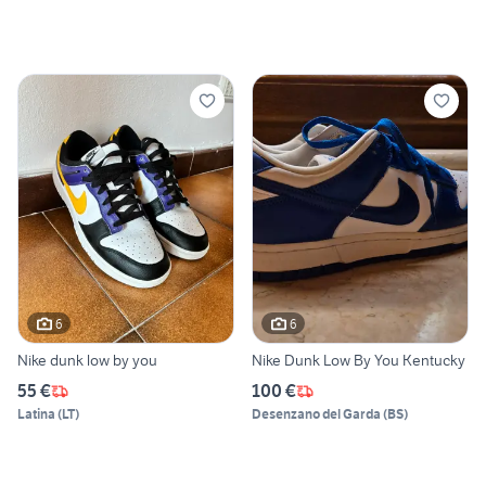
6
6
Nike dunk low by you
Nike Dunk Low By You Kentucky
55 €
100 €
Latina
(
LT
)
Desenzano del Garda
(
BS
)