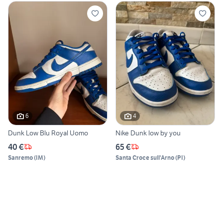
6
4
Dunk Low Blu Royal Uomo
Nike Dunk low by you
40 €
65 €
Sanremo
(
IM
)
Santa Croce sull'Arno
(
PI
)