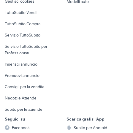
Gestisci cookies
Modelli auto
Case vacanza
TuttoSubito Vendi
Uffici e Locali
TuttoSubito Compra
commerciali
Servizio TuttoSubito
elettronica
per la casa e la
sports e hobby
Servizio TuttoSubito per
persona
Informatica
Animali
Professionisti
Arredamento e
Console e
Accessori per
Casalinghi
Inserisci annuncio
Videogiochi
animali
Elettrodomestici
Promuovi annuncio
Audio/Video
Musica e Film
Giardino e Fai da te
Consigli per la vendita
Fotografia
Libri e Riviste
Abbigliamento e
Negozi e Aziende
Telefonia
Strumenti Musicali
Accessori
Subito per le aziende
Sports
Tutto per i bambini
Seguici su
Scarica gratis l'App
Biciclette
Facebook
Subito per Android