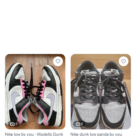
6
6
Nike low by you - Modello Dunk
Nike dunk low panda by you