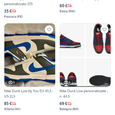
personalizzato 37,5
60 €
35 €
Roma
(
RM
)
Pescara
(
PE
)
6
6
Nike Dunk Low by You EU 45,5 -
Nike Dunk Low personalizzate -
US 11,5
n. 44,5
85 €
69 €
Milano
(
MI
)
Bologna
(
BO
)