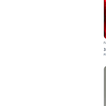
F
3
F