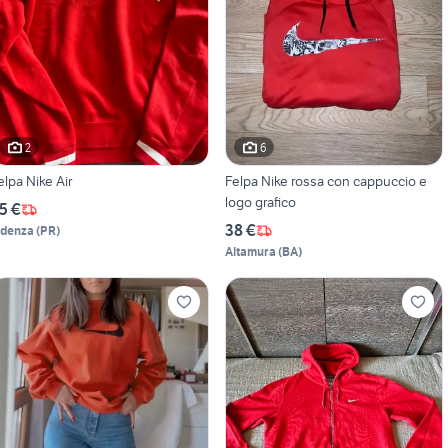
2
6
elpa Nike Air
Felpa Nike rossa con cappuccio e
logo grafico
5 €
38 €
idenza
(
PR
)
Altamura
(
BA
)