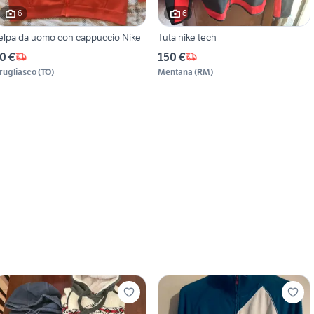
6
6
elpa da uomo con cappuccio Nike
Tuta nike tech
0 €
150 €
rugliasco
(
TO
)
Mentana
(
RM
)