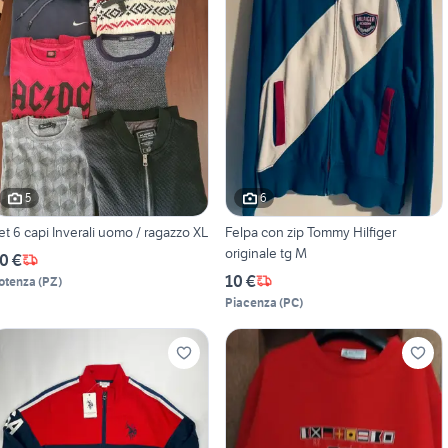
5
6
et 6 capi Inverali uomo / ragazzo XL
Felpa con zip Tommy Hilfiger
originale tg M
0 €
10 €
otenza
(
PZ
)
Piacenza
(
PC
)