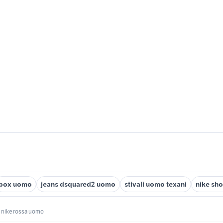
box uomo
jeans dsquared2 uomo
stivali uomo texani
nike sho
a nike rossa uomo