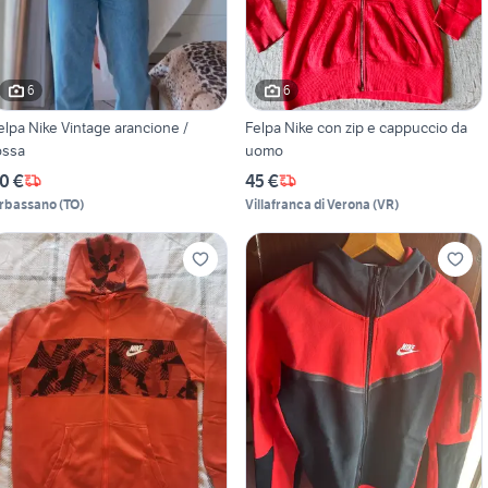
6
6
elpa Nike Vintage arancione /
Felpa Nike con zip e cappuccio da
ossa
uomo
0 €
45 €
rbassano
(
TO
)
Villafranca di Verona
(
VR
)