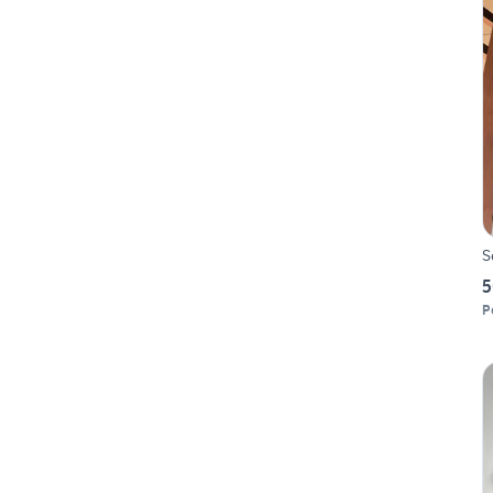
S
5
P