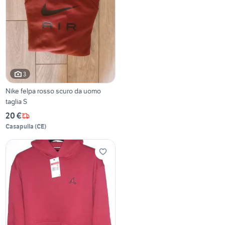
3
Nike felpa rosso scuro da uomo
taglia S
20 €
Casapulla
(
CE
)