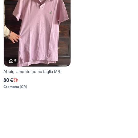
5
Abbigliamento uomo taglia M/L
80 €
Cremona
(
CR
)