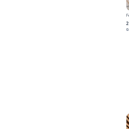
F
2
G