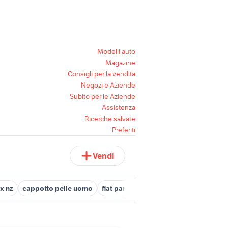
Modelli auto
Magazine
Consigli per la vendita
Negozi e Aziende
Subito per le Aziende
Assistenza
Ricerche salvate
Preferiti
Vendi
x nz
cappotto pelle uomo
fiat panda rossa
abito sposo uomo