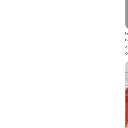
F
r
4
O