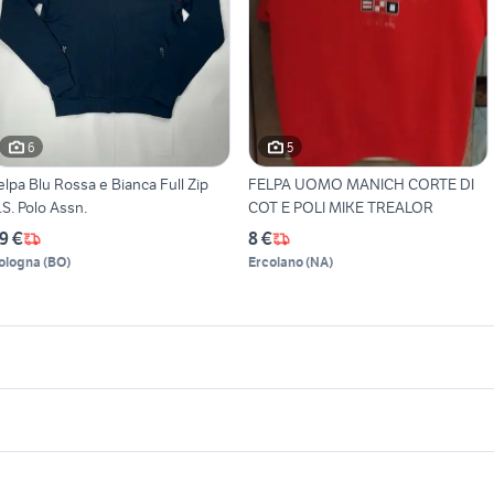
6
5
elpa Blu Rossa e Bianca Full Zip
FELPA UOMO MANICH CORTE DI
.S. Polo Assn.
COT E POLI MIKE TREALOR
9 €
8 €
ologna
(
BO
)
Ercolano
(
NA
)
icherche simili
Suggerimenti
neakers nike uomo
cerchi 19 mercedes
fiat fiorino 1.3 multij
elpa nike ragazza
cerchi motard 17
 golf 5
marmitta vespa 300 gts
accessori auto