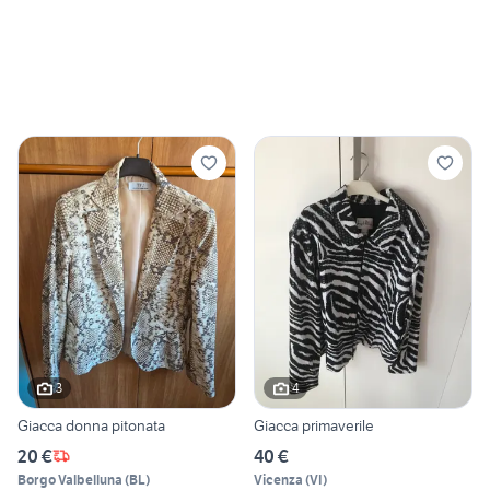
3
4
Giacca donna pitonata
Giacca primaverile
20 €
40 €
Borgo Valbelluna
(
BL
)
Vicenza
(
VI
)