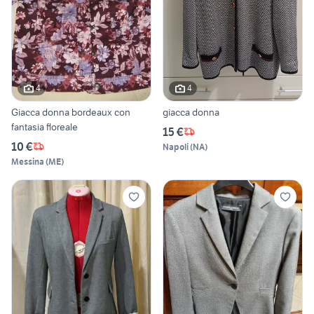
4
4
Giacca donna bordeaux con
giacca donna
fantasia floreale
15 €
10 €
Napoli
(
NA
)
Messina
(
ME
)