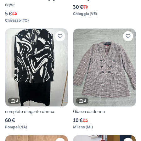
righe
30 €
5 €
Chioggia
(
VE
)
Chivasso
(
TO
)
4
4
completo elegante donna
Giacca da donna
60 €
10 €
Pompei
(
NA
)
Milano
(
MI
)