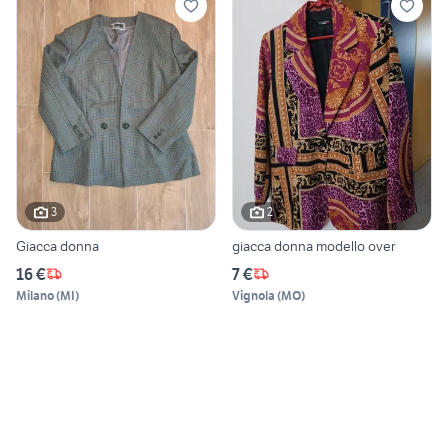
3
2
Giacca donna
giacca donna modello over
16 €
7 €
Milano
(
MI
)
Vignola
(
MO
)