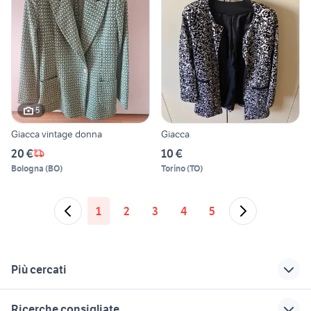
5
Giacca vintage donna
Giacca
20 €
10 €
Bologna
(
BO
)
Torino
(
TO
)
1
2
3
4
5
Più cercati
Correlati
Richerche simili
Suggerimenti
Ricerche consigliate