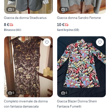
5
5
Giacca da donna Stradivarius
Giacca donna Sandro Ferrone
8 €
10 €
Binasco
(
MI
)
Sant'Arpino
(
CE
)
6
6
Completo invernale da donna
Giacca Blazer Donna Shein
con fantasia damascata
Fantasia Fumetti