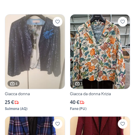
4
3
Giacca donna
Giacca da donna Krizia
25 €
40 €
Sulmona
(
AQ
)
Fano
(
PU
)