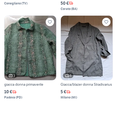
50 €
Conegliano
(
TV
)
Corato
(
BA
)
3
5
giacca donna primaverile
Giacca/blazer donna Stradivarius
10 €
5 €
Padova
(
PD
)
Milano
(
MI
)