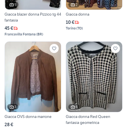
5
2
Giacca blazer donna Pizzico tg 44
Giacca donna
fantasia
10 €
45 €
Torino
(
TO
)
Francavilla Fontana
(
BR
)
3
6
Giacca OVS donna marrone
Giacca donna Red Queen
fantasia geometrica
28 €