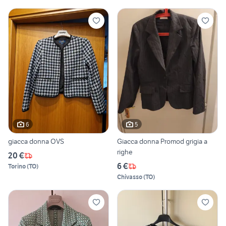
6
5
giacca donna OVS
Giacca donna Promod grigia a
righe
20 €
6 €
Torino
(
TO
)
Chivasso
(
TO
)