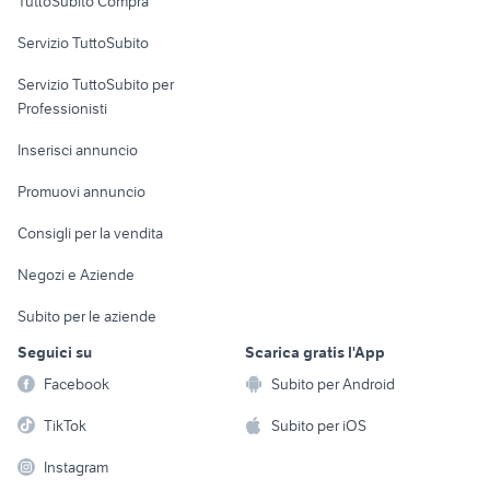
TuttoSubito Compra
commerciali
Servizio TuttoSubito
elettronica
per la casa e la
sports e hobby
Servizio TuttoSubito per
persona
Informatica
Animali
Professionisti
Arredamento e
Console e
Accessori per
Casalinghi
Inserisci annuncio
Videogiochi
animali
Elettrodomestici
Promuovi annuncio
Audio/Video
Musica e Film
Giardino e Fai da te
Consigli per la vendita
Fotografia
Libri e Riviste
Abbigliamento e
Negozi e Aziende
Telefonia
Strumenti Musicali
Accessori
Subito per le aziende
Sports
Tutto per i bambini
Seguici su
Scarica gratis l'App
Biciclette
Facebook
Subito per Android
Collezionismo
TikTok
Subito per iOS
Instagram