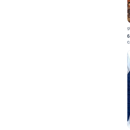
g
6
C