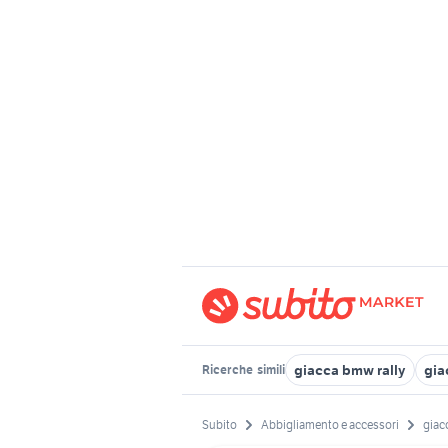
giacca bmw rally
gia
Ricerche
simili
Subito
Abbigliamento e accessori
giac