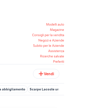
Modelli auto
Magazine
Consigli per la vendita
Negozi e Aziende
Subito per le Aziende
Assistenza
Ricerche salvate
Preferiti
Vendi
a abbigliamento
Scarpe Lacoste unisex
Borse e zaini Lacoste d