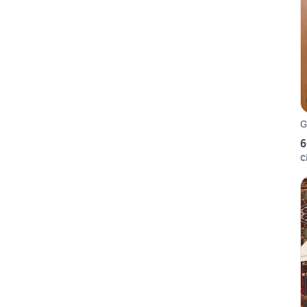
G
6
Ci