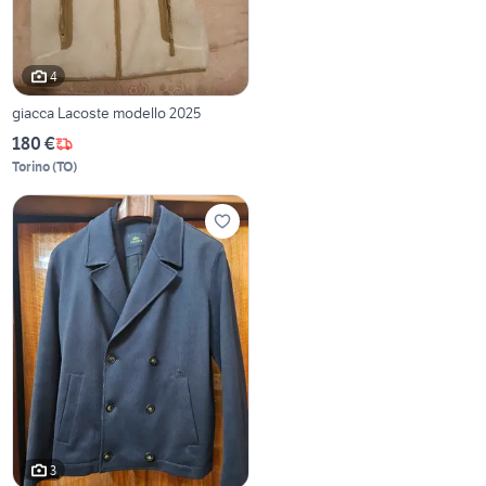
4
giacca Lacoste modello 2025
180 €
Torino
(
TO
)
3