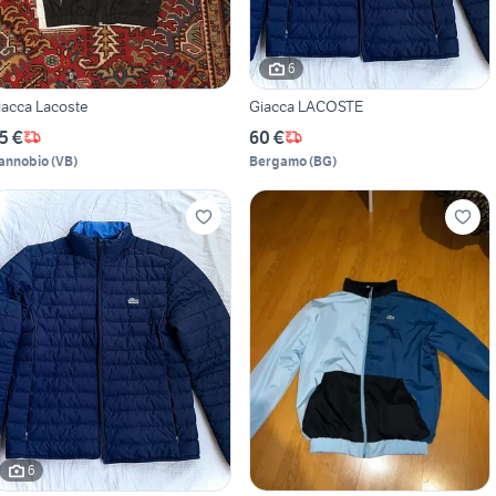
6
iacca Lacoste
Giacca LACOSTE
5 €
60 €
annobio
(
VB
)
Bergamo
(
BG
)
6