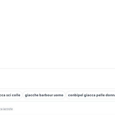
cca sci colle
giacche barbour uomo
conbipel giacca pelle donn
ca lacoste