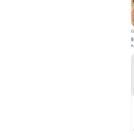
G
5
P