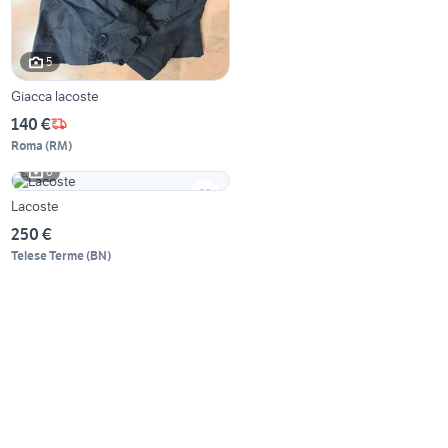
5
Giacca lacoste
140 €
Roma
(
RM
)
6
Lacoste
250 €
Telese Terme
(
BN
)