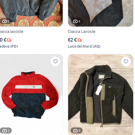
5
4
iacca lacoste
Giacca Lacoste
0 €
62 €
adova
(
PD
)
Luco dei Marsi
(
AQ
)
2
6