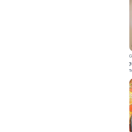
G
7
T