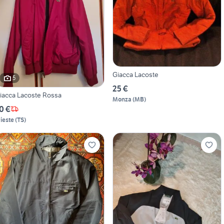
Giacca Lacoste
5
25 €
iacca Lacoste Rossa
Monza
(
MB
)
0 €
rieste
(
TS
)