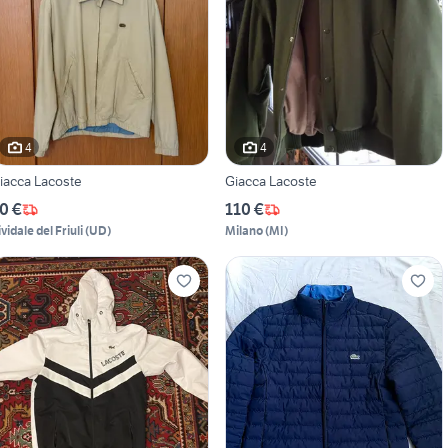
4
4
iacca Lacoste
Giacca Lacoste
0 €
110 €
vidale del Friuli
(
UD
)
Milano
(
MI
)