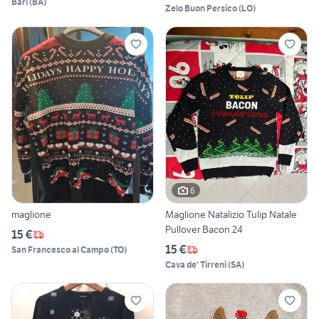
Bari
(
BA
)
Zelo Buon Persico
(
LO
)
6
maglione
Maglione Natalizio Tulip Natale
Pullover Bacon 24
15 €
15 €
San Francesco al Campo
(
TO
)
Cava de' Tirreni
(
SA
)