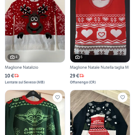
4
6
Maglione Natalizio
Maglione Natale Nutella taglia M
10 €
29 €
Lentate sul Seveso
(
MB
)
Offanengo
(
CR
)