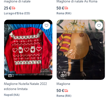
maglione di natale
Maglione di natale As Roma
25 €
50 €
Lurago d'Erba
(
CO
)
Roma
(
RM
)
2
3
Maglione Nutella Natale 2022
Maglione
edizione limitata
50 €
Napoli
(
NA
)
Roma
(
RM
)