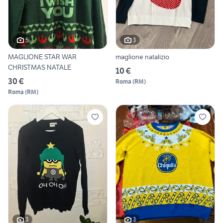
5
3
MAGLIONE STAR WAR
maglione natalizio
CHRISTMAS NATALE
10 €
30 €
Roma
(
RM
)
Roma
(
RM
)
3
3