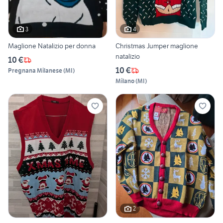
3
4
Maglione Natalizio per donna
Christmas Jumper maglione
natalizio
10 €
10 €
Pregnana Milanese
(
MI
)
Milano
(
MI
)
2