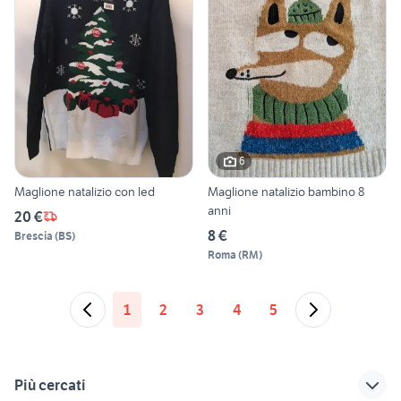
6
Maglione natalizio con led
Maglione natalizio bambino 8
anni
20 €
8 €
Brescia
(
BS
)
Roma
(
RM
)
1
2
3
4
5
Più cercati