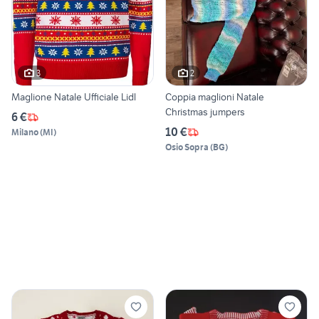
3
2
Maglione Natale Ufficiale Lidl
Coppia maglioni Natale
Christmas jumpers
6 €
10 €
Milano
(
MI
)
Osio Sopra
(
BG
)