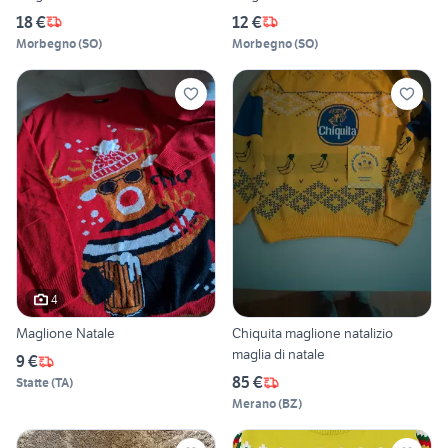
18 €
12 €
Morbegno
(
SO
)
Morbegno
(
SO
)
4
Maglione Natale
Chiquita maglione natalizio
maglia di natale
9 €
85 €
Statte
(
TA
)
Merano
(
BZ
)