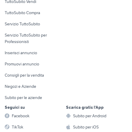
TuttoSubito Vendi
Uffici e Locali
TuttoSubito Compra
commerciali
Servizio TuttoSubito
elettronica
per la casa e la
sports e hobby
Servizio TuttoSubito per
persona
Informatica
Animali
Professionisti
Arredamento e
Console e
Accessori per
Casalinghi
Inserisci annuncio
Videogiochi
animali
Elettrodomestici
Promuovi annuncio
Audio/Video
Musica e Film
Giardino e Fai da te
Consigli per la vendita
Fotografia
Libri e Riviste
Abbigliamento e
Negozi e Aziende
Telefonia
Strumenti Musicali
Accessori
Subito per le aziende
Sports
Tutto per i bambini
Seguici su
Scarica gratis l'App
Biciclette
Facebook
Subito per Android
Collezionismo
TikTok
Subito per iOS