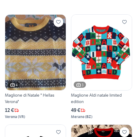
4
3
Maglione di Natale " Hellas
Maglione Aldi natale limited
Verona"
edition
12 €
49 €
Verona
(
VR
)
Merano
(
BZ
)