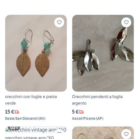
orecchini con foglie e pietra
Orecchini pendenti a foglia
verde
argento
15 €
5 €
Sesto San Giovanni
(
MI
)
Ascoli Piceno
(
AP
)
6
orecchini vintage anni "60