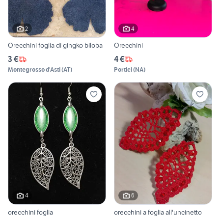
2
4
Orecchini foglia di gingko biloba
Orecchini
3 €
4 €
Montegrosso d'Asti
(
AT
)
Portici
(
NA
)
4
6
orecchini foglia
orecchini a foglia all'uncinetto