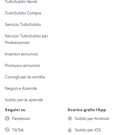
TuttoSubito Vendi
Uffici e Locali
TuttoSubito Compra
commerciali
Servizio TuttoSubito
elettronica
per la casa e la
sports e hobby
Servizio TuttoSubito per
persona
Informatica
Animali
Professionisti
Arredamento e
Console e
Accessori per
Casalinghi
Inserisci annuncio
Videogiochi
animali
Elettrodomestici
Promuovi annuncio
Audio/Video
Musica e Film
Giardino e Fai da te
Consigli per la vendita
Fotografia
Libri e Riviste
Abbigliamento e
Negozi e Aziende
Telefonia
Strumenti Musicali
Accessori
Subito per le aziende
Sports
Tutto per i bambini
Seguici su
Scarica gratis l'App
Biciclette
Facebook
Subito per Android
Collezionismo
TikTok
Subito per iOS