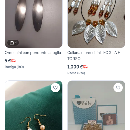
4
Orecchini con pendente a foglia
Collana e orecchini ''FOGLIA E
TORSO''
5 €
1.000 €
Rovigo
(
RO
)
Roma
(
RM
)