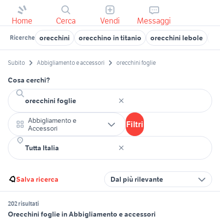
Home
Cerca
Vendi
Messaggi
orecchini
orecchino in titanio
orecchini lebole
or
Ricerche
Subito
Abbigliamento e accessori
orecchini foglie
Cosa cerchi?
Abbigliamento e
Filtri
Accessori
Salva ricerca
Dal più rilevante
202 risultati
Orecchini foglie in Abbigliamento e accessori