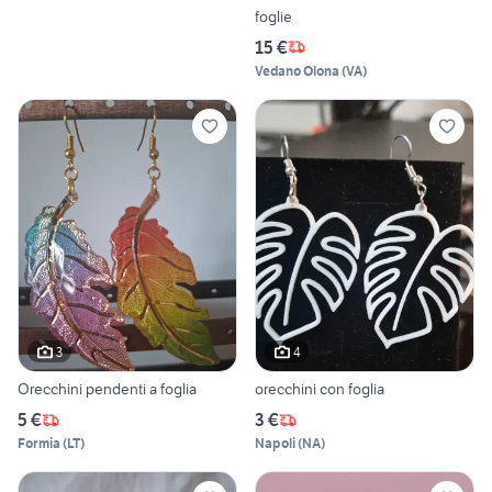
foglie
15 €
Vedano Olona
(
VA
)
3
4
Orecchini pendenti a foglia
orecchini con foglia
5 €
3 €
Formia
(
LT
)
Napoli
(
NA
)