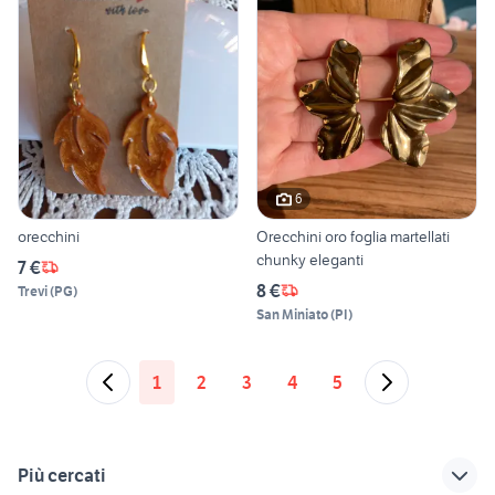
6
orecchini
Orecchini oro foglia martellati
chunky eleganti
7 €
8 €
Trevi
(
PG
)
San Miniato
(
PI
)
1
2
3
4
5
Più cercati