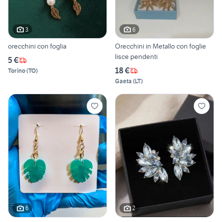
3
6
orecchini con foglia
Orecchini in Metallo con foglie
lisce pendenti
5 €
18 €
Torino
(
TO
)
Gaeta
(
LT
)
6
2