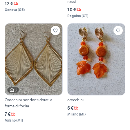
rossi
12 €
10 €
Genova
(
GE
)
Ragalna
(
CT
)
3
Orecchini pendenti dorati a
orecchini
forma di foglia
6 €
7 €
Milano
(
MI
)
Milano
(
MI
)