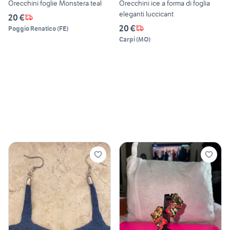
Orecchini foglie Monstera teal
Orecchini ice a forma di foglia
eleganti luccicant
20 €
20 €
Poggio Renatico
(
FE
)
Carpi
(
MO
)