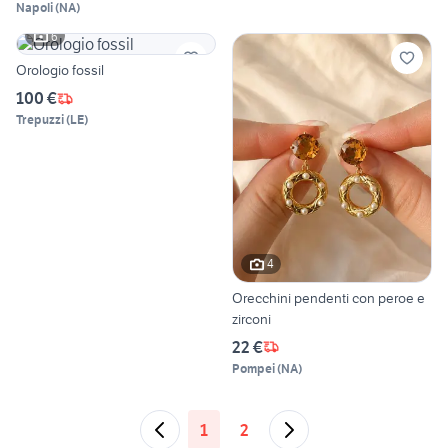
Napoli
(
NA
)
6
Orologio fossil
100 €
Trepuzzi
(
LE
)
4
Orecchini pendenti con peroe e
zirconi
22 €
Pompei
(
NA
)
1
2