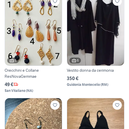
5
6
Orecchini e Collane
Vestito donna da cerimonia
ResNovaGemmae
350 €
49 €
Guidonia Montecelio
(
RM
)
San Vitaliano
(
NA
)