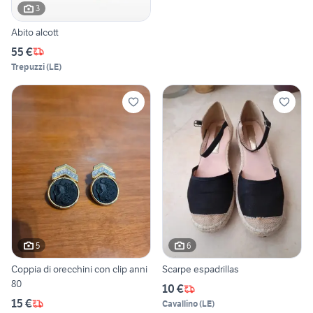
3
Abito alcott
55 €
Trepuzzi
(
LE
)
5
6
Coppia di orecchini con clip anni
Scarpe espadrillas
80
10 €
15 €
Cavallino
(
LE
)