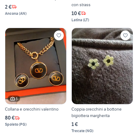
con strass
2 €
10 €
Ancona
(
AN
)
Latina
(
LT
)
5
Collana e orecchini valentino
Coppia orecchini a bottone
bigiottera margherita
80 €
1 €
Spoleto
(
PG
)
Trecate
(
NO
)