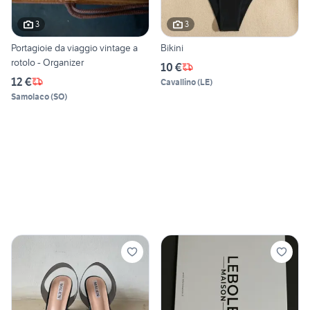
3
3
Portagioie da viaggio vintage a
Bikini
rotolo - Organizer
10 €
12 €
Cavallino
(
LE
)
Samolaco
(
SO
)