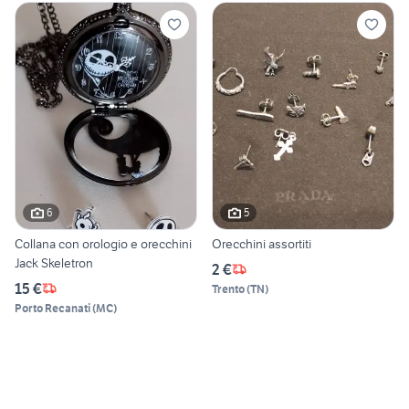
6
5
Collana con orologio e orecchini
Orecchini assortiti
Jack Skeletron
2 €
15 €
Trento
(
TN
)
Porto Recanati
(
MC
)