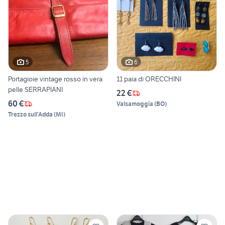
5
6
Portagioie vintage rosso in vera
11 paia di ORECCHINI
pelle SERRAPIANI
22 €
60 €
Valsamoggia
(
BO
)
Trezzo sull'Adda
(
MI
)