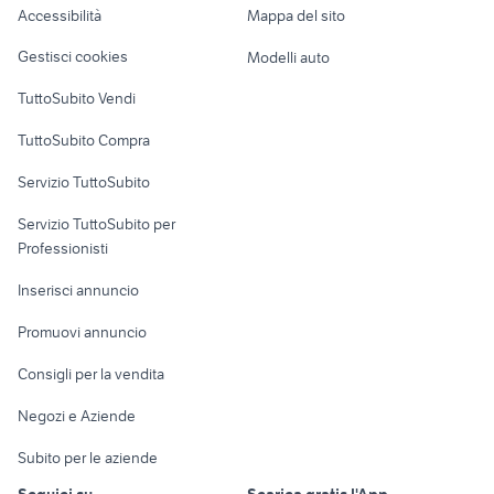
Accessibilità
Mappa del sito
Loft, mansarde e
Veicoli commerciali
altro
Gestisci cookies
Modelli auto
Case vacanza
TuttoSubito Vendi
Uffici e Locali
TuttoSubito Compra
commerciali
Servizio TuttoSubito
elettronica
per la casa e la
sports e hobby
Servizio TuttoSubito per
persona
Informatica
Animali
Professionisti
Arredamento e
Console e
Accessori per
Casalinghi
Inserisci annuncio
Videogiochi
animali
Elettrodomestici
Promuovi annuncio
Audio/Video
Musica e Film
Giardino e Fai da te
Consigli per la vendita
Fotografia
Libri e Riviste
Abbigliamento e
Negozi e Aziende
Telefonia
Strumenti Musicali
Accessori
Subito per le aziende
Sports
Tutto per i bambini
Seguici su
Scarica gratis l'App