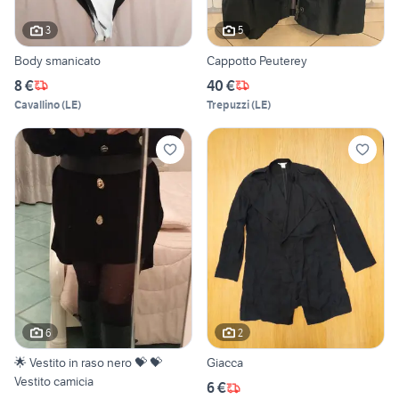
3
5
Body smanicato
Cappotto Peuterey
8 €
40 €
Cavallino
(
LE
)
Trepuzzi
(
LE
)
6
2
🌟 Vestito in raso nero 💝 💝
Giacca
Vestito camicia
6 €