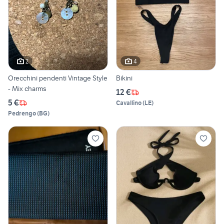
2
4
Orecchini pendenti Vintage Style
Bikini
- Mix charms
12 €
5 €
Cavallino
(
LE
)
Pedrengo
(
BG
)