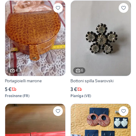
4
6
Portagioielli marrone
Bottoni spilla Swarovski
5 €
3 €
Frosinone
(
FR
)
Pianiga
(
VE
)