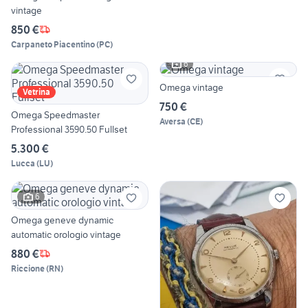
vintage
850 €
Carpaneto Piacentino
(
PC
)
6
Omega vintage
Vetrina
750 €
Omega Speedmaster
Aversa
(
CE
)
Professional 3590.50 Fullset
5.300 €
Lucca
(
LU
)
6
Omega geneve dynamic
automatic orologio vintage
880 €
Riccione
(
RN
)