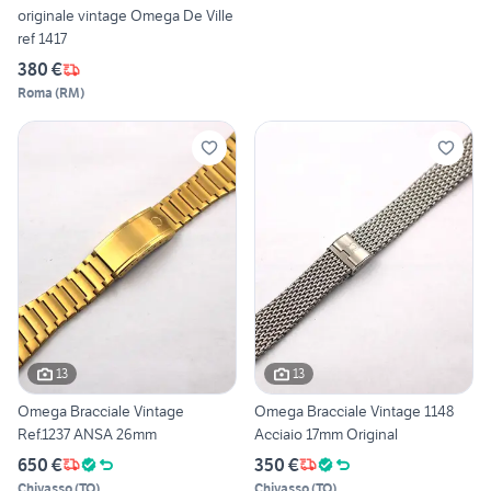
originale vintage Omega De Ville
ref 1417
380 €
Roma
(
RM
)
13
13
Omega Bracciale Vintage
Omega Bracciale Vintage 1148
Ref.1237 ANSA 26mm
Acciaio 17mm Original
650 €
350 €
Chivasso
(
TO
)
Chivasso
(
TO
)