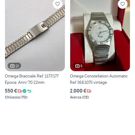
13
6
Omega Bracciale Ref. 1177/177
Omega Constellation Automatic
Epoca: Anni '70 22mm
Ref 368.1075 vintage
550 €
2.000 €
Chivasso
(
TO
)
Aversa
(
CE
)