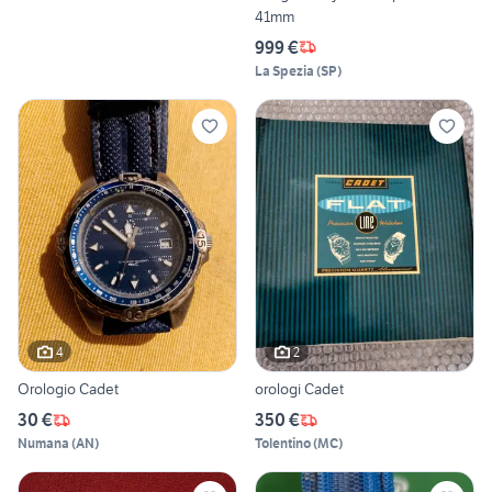
41mm
999 €
La Spezia
(
SP
)
4
2
Orologio Cadet
orologi Cadet
30 €
350 €
Numana
(
AN
)
Tolentino
(
MC
)