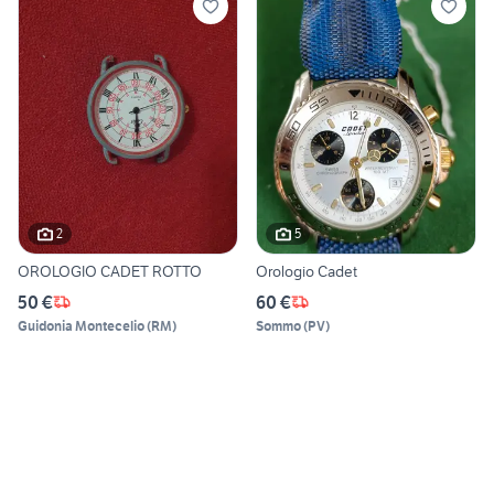
2
5
OROLOGIO CADET ROTTO
Orologio Cadet
50 €
60 €
Guidonia Montecelio
(
RM
)
Sommo
(
PV
)