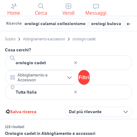
Home
Cerca
Vendi
Messaggi
orologi calamai collezionismo
orologi bulova
orolo
Ricerche
Subito
Abbigliamento e accessori
orologio cadet
Cosa cerchi?
Abbigliamento e
Filtri
Accessori
Salva ricerca
Dal più rilevante
115 risultati
Orologio cadet in Abbigliamento e accessori