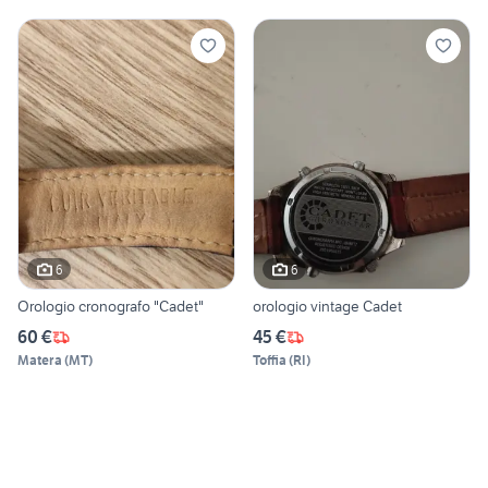
6
6
Orologio cronografo "Cadet"
orologio vintage Cadet
60 €
45 €
Matera
(
MT
)
Toffia
(
RI
)