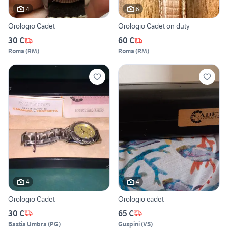
4
6
Orologio Cadet
Orologio Cadet on duty
30 €
60 €
Roma
(
RM
)
Roma
(
RM
)
4
4
Orologio Cadet
Orologio cadet
30 €
65 €
Bastia Umbra
(
PG
)
Guspini
(
VS
)