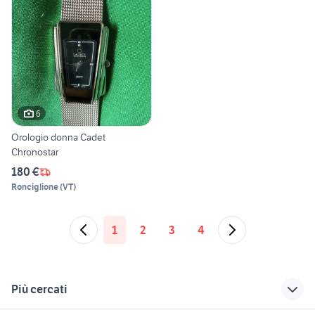
6
Orologio donna Cadet
Chronostar
180 €
Ronciglione
(
VT
)
1
2
3
4
Più cercati