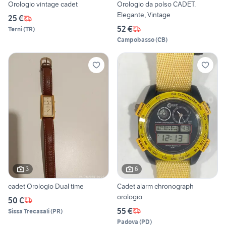
Orologio vintage cadet
Orologio da polso CADET.
Elegante, Vintage
25 €
52 €
Terni
(
TR
)
Campobasso
(
CB
)
3
6
cadet Orologio Dual time
Cadet alarm chronograph
orologio
50 €
55 €
Sissa Trecasali
(
PR
)
Padova
(
PD
)