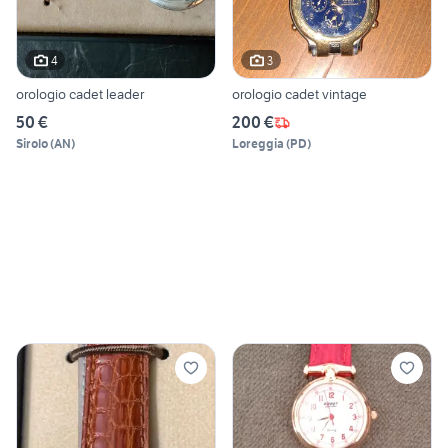
4
3
orologio cadet leader
orologio cadet vintage
50 €
200 €
Sirolo
(
AN
)
Loreggia
(
PD
)