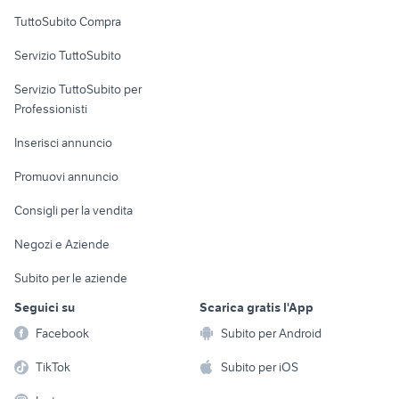
Uffici e Locali
TuttoSubito Compra
commerciali
Servizio TuttoSubito
elettronica
per la casa e la
sports e hobby
Servizio TuttoSubito per
persona
Informatica
Animali
Professionisti
Arredamento e
Console e
Accessori per
Casalinghi
Inserisci annuncio
Videogiochi
animali
Elettrodomestici
Promuovi annuncio
Audio/Video
Musica e Film
Giardino e Fai da te
Consigli per la vendita
Fotografia
Libri e Riviste
Abbigliamento e
Negozi e Aziende
Telefonia
Strumenti Musicali
Accessori
Subito per le aziende
Sports
Tutto per i bambini
Seguici su
Scarica gratis l'App
Biciclette
Facebook
Subito per Android
Collezionismo
TikTok
Subito per iOS