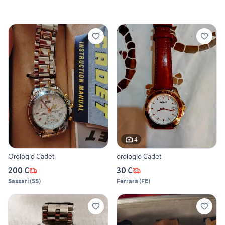
4
Orologio Cadet
orologio Cadet
200 €
30 €
Sassari
(
SS
)
Ferrara
(
FE
)