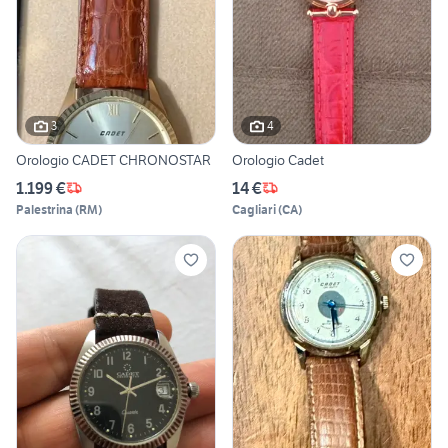
3
4
Orologio CADET CHRONOSTAR
Orologio Cadet
1.199 €
14 €
Palestrina
(
RM
)
Cagliari
(
CA
)