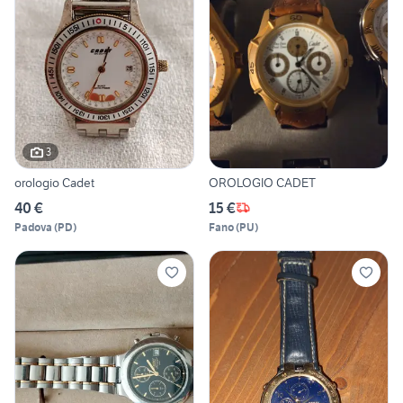
3
orologio Cadet
OROLOGIO CADET
40 €
15 €
Padova
(
PD
)
Fano
(
PU
)