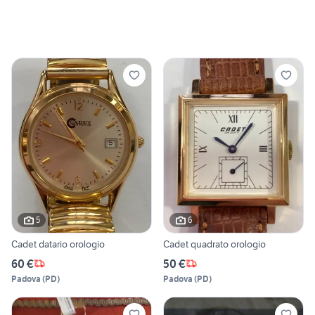
5
6
Cadet datario orologio
Cadet quadrato orologio
60 €
50 €
Padova
(
PD
)
Padova
(
PD
)