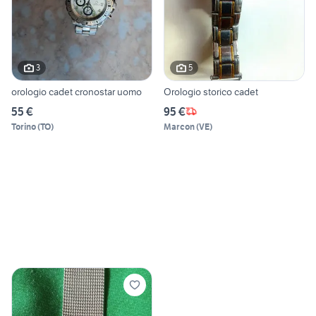
3
5
orologio cadet cronostar uomo
Orologio storico cadet
55 €
95 €
Torino
(
TO
)
Marcon
(
VE
)