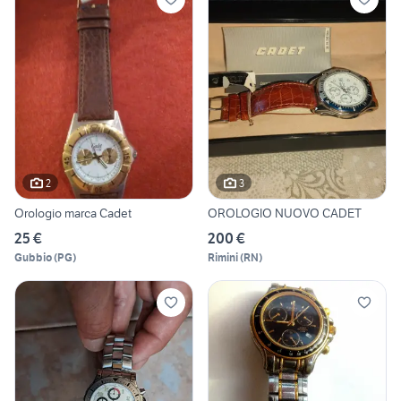
2
3
Orologio marca Cadet
OROLOGIO NUOVO CADET
25 €
200 €
Gubbio
(
PG
)
Rimini
(
RN
)