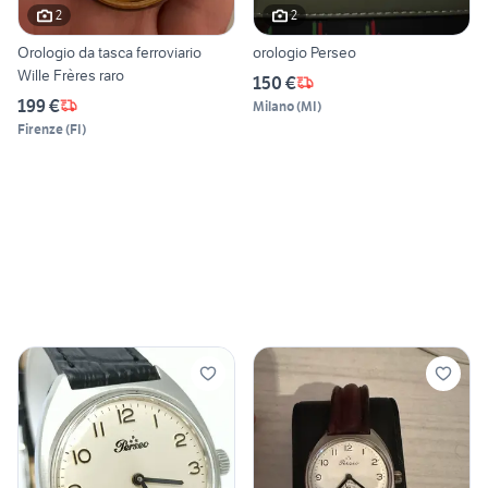
2
2
Orologio da tasca ferroviario
orologio Perseo
Wille Frères raro
150 €
199 €
Milano
(
MI
)
Firenze
(
FI
)