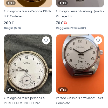
4
6
Orologio da tasca d’epoca 1940-
Orologio Perseo Railking Quartz -
950 Cortébert
Vintage FS
200 €
70 €
Guiglia
(
MO
)
Reggio nell'Emilia
(
RE
)
3
5
Orologio da tasca perseo FS
Perseo Classic "Ferroviario" - Set
PERFETTAMENTE FUNZ
Completo