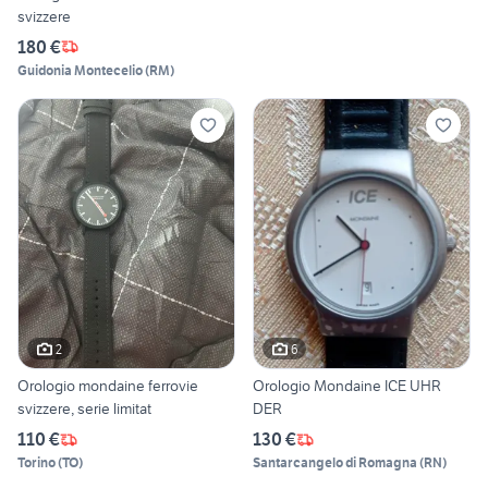
svizzere
180 €
Guidonia Montecelio
(
RM
)
2
6
Orologio mondaine ferrovie
Orologio Mondaine ICE UHR
svizzere, serie limitat
DER
110 €
130 €
Torino
(
TO
)
Santarcangelo di Romagna
(
RN
)