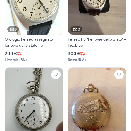
6
3
Orologio Perseo assegnato
Perseo FS "Ferrovie dello Stato" –
ferrovie dello stato FS
Incabloc
200 €
300 €
Limatola
(
BN
)
Roma
(
RM
)