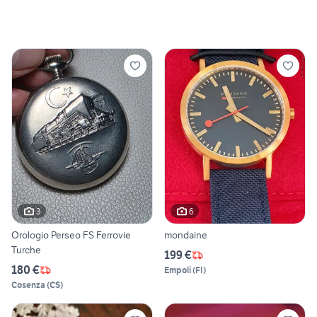
3
6
Orologio Perseo FS Ferrovie
mondaine
Turche
199 €
180 €
Empoli
(
FI
)
Cosenza
(
CS
)