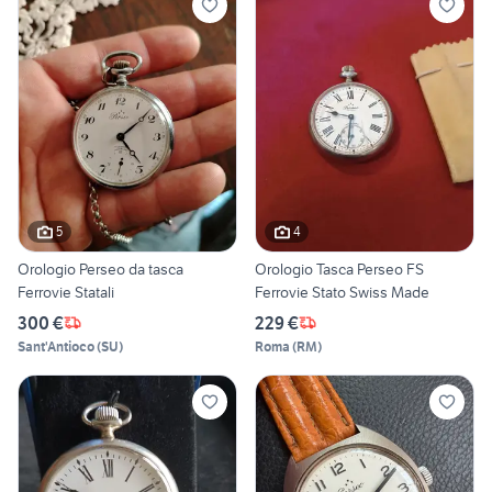
5
4
Orologio Perseo da tasca
Orologio Tasca Perseo FS
Ferrovie Statali
Ferrovie Stato Swiss Made
300 €
229 €
Sant'Antioco
(
SU
)
Roma
(
RM
)