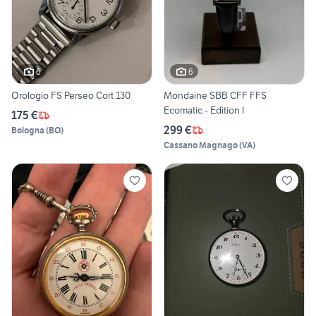
6
6
Orologio FS Perseo Cort 130
Mondaine SBB CFF FFS
Ecomatic - Edition I
175 €
299 €
Bologna
(
BO
)
Cassano Magnago
(
VA
)