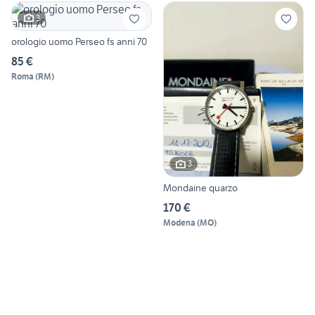
3
orologio uomo Perseo fs anni 70
85 €
Roma
(
RM
)
3
Mondaine quarzo
170 €
Modena
(
MO
)