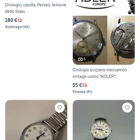
Orologio, cipolla, Perseo, ferrovie
dello Stato
180 €
Sumirago
(
VA
)
6
Orologio svizzero meccanico
vintage uomo "ADLER",
55 €
Firenze
(
FI
)