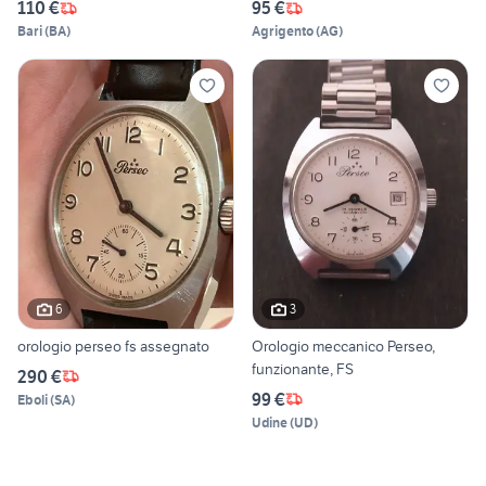
110 €
95 €
Bari
(
BA
)
Agrigento
(
AG
)
6
3
orologio perseo fs assegnato
Orologio meccanico Perseo,
funzionante, FS
290 €
99 €
Eboli
(
SA
)
Udine
(
UD
)