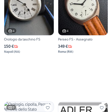
4
4
Orologio da taschino FS
Perseo FS - Assegnato
150 €
349 €
Napoli
(
NA
)
Roma
(
RM
)
5