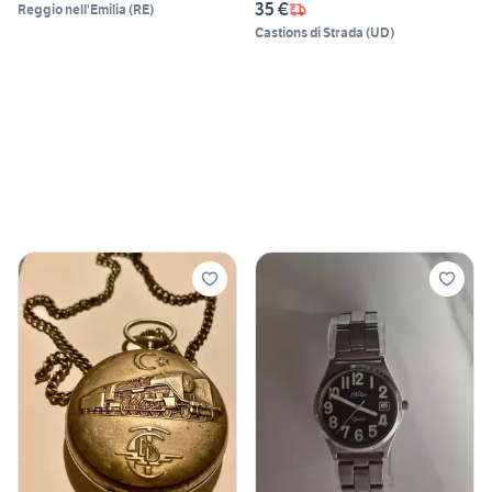
35 €
Reggio nell'Emilia
(
RE
)
Castions di Strada
(
UD
)