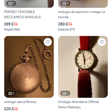
5
4
PERSEO TASCABILE
orologio da taschino vintage Le
MECCANICO MANUALE
monde
SVIZZERO SWISS
199 €
280 €
Napoli
(
NA
)
Catania
(
CT
)
5
3
orologio tasca Perseo
Orologio Mondaine Official
Swiss Railways
120 €