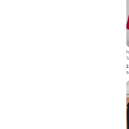
P
T
1
S