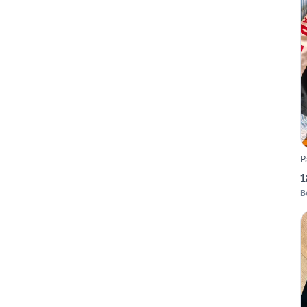
P
1
B