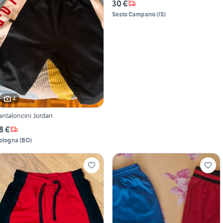
30 €
Sesto Campano
(
IS
)
4
antaloncini Jordan
8 €
ologna
(
BO
)