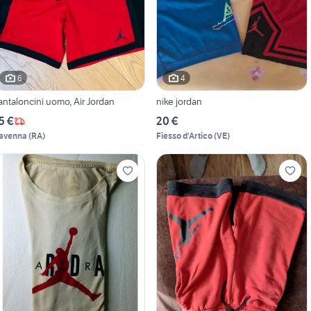
6
4
antaloncini uomo, Air Jordan
nike jordan
5 €
20 €
avenna
(
RA
)
Fiesso d'Artico
(
VE
)