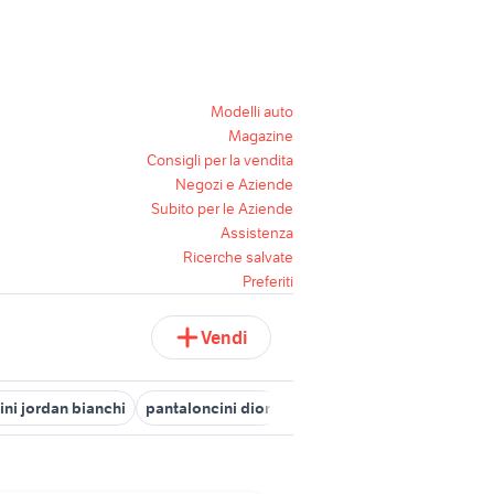
Modelli auto
Magazine
Consigli per la vendita
Negozi e Aziende
Subito per le Aziende
Assistenza
Ricerche salvate
Preferiti
Vendi
ini jordan bianchi
pantaloncini dior
pantaloncini in seta
abbig