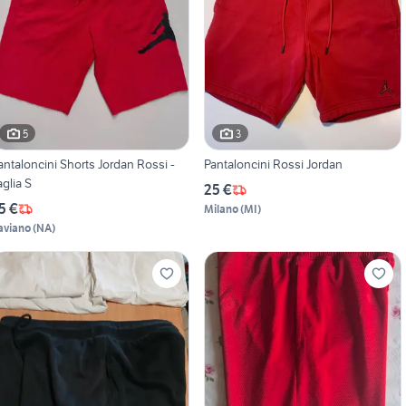
5
3
antaloncini Shorts Jordan Rossi -
Pantaloncini Rossi Jordan
aglia S
25 €
5 €
Milano
(
MI
)
aviano
(
NA
)