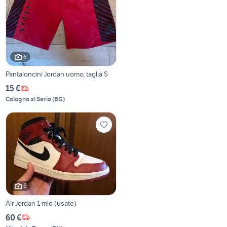
6
Pantaloncini Jordan uomo, taglia S
15 €
Cologno al Serio
(
BG
)
6
Air Jordan 1 mid (usate)
60 €