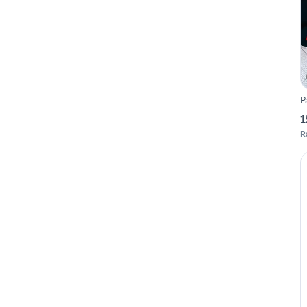
P
1
R