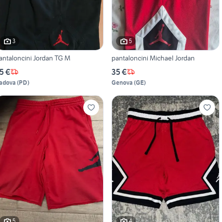
3
5
antaloncini Jordan TG M
pantaloncini Michael Jordan
5 €
35 €
adova
(
PD
)
Genova
(
GE
)
5
4