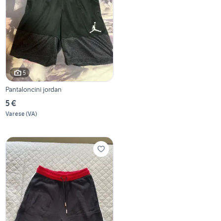
5
Pantaloncini jordan
5 €
Varese
(
VA
)