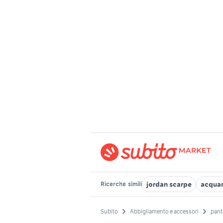
jordan scarpe
acquari
Ricerche
simili
Subito
Abbigliamento e accessori
pant