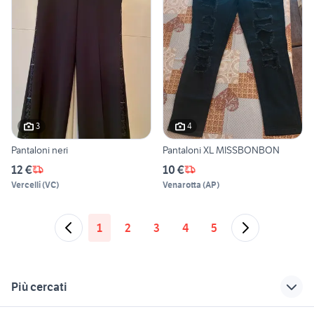
3
4
Pantaloni neri
Pantaloni XL MISSBONBON
12 €
10 €
Vercelli
(
VC
)
Venarotta
(
AP
)
1
2
3
4
5
Più cercati