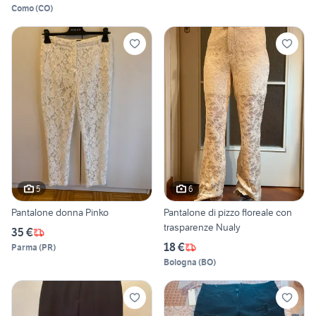
Como
(
CO
)
5
6
Pantalone donna Pinko
Pantalone di pizzo floreale con
trasparenze Nualy
35 €
18 €
Parma
(
PR
)
Bologna
(
BO
)