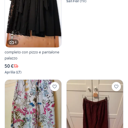
San Fior
(
TV
)
4
completo con pizzo e pantalone
palazzo
50 €
Aprilia
(
LT
)