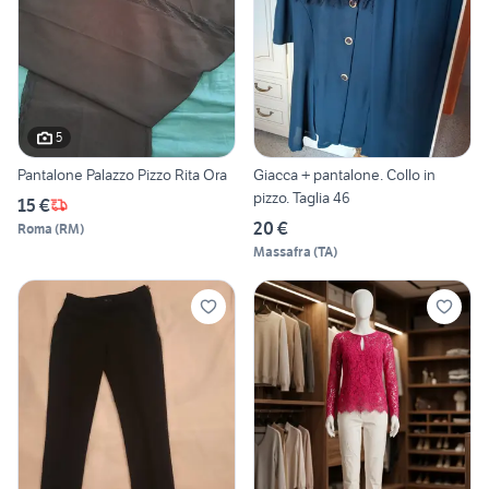
5
Pantalone Palazzo Pizzo Rita Ora
Giacca + pantalone. Collo in
pizzo. Taglia 46
15 €
20 €
Roma
(
RM
)
Massafra
(
TA
)