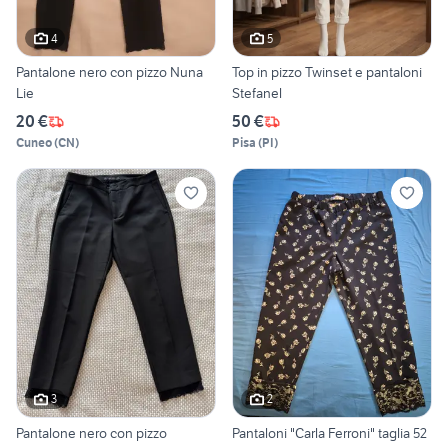
4
5
Pantalone nero con pizzo Nuna
Top in pizzo Twinset e pantaloni
Lie
Stefanel
20 €
50 €
Cuneo
(
CN
)
Pisa
(
PI
)
3
2
Pantalone nero con pizzo
Pantaloni "Carla Ferroni" taglia 52