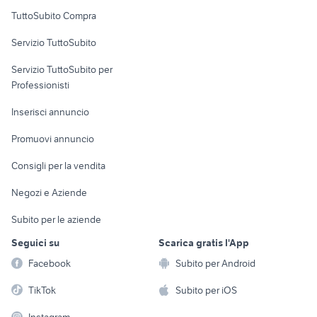
Uffici e Locali
TuttoSubito Compra
commerciali
Servizio TuttoSubito
elettronica
per la casa e la
sports e hobby
Servizio TuttoSubito per
persona
Informatica
Animali
Professionisti
Arredamento e
Console e
Accessori per
Casalinghi
Inserisci annuncio
Videogiochi
animali
Elettrodomestici
Promuovi annuncio
Audio/Video
Musica e Film
Giardino e Fai da te
Consigli per la vendita
Fotografia
Libri e Riviste
Abbigliamento e
Negozi e Aziende
Telefonia
Strumenti Musicali
Accessori
Subito per le aziende
Sports
Tutto per i bambini
Seguici su
Scarica gratis l'App
Biciclette
Facebook
Subito per Android
Collezionismo
TikTok
Subito per iOS
Instagram