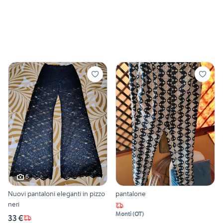
6
Nuovi pantaloni eleganti in pizzo
pantalone
neri
Monti
(
OT
)
33 €