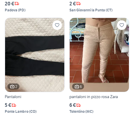
20 €
2 €
Padova
(
PD
)
San Giovanni la Punta
(
CT
)
2
6
Pantaloni
pantaloni in pizzo rosa Zara
5 €
6 €
Ponte Lambro
(
CO
)
Tolentino
(
MC
)