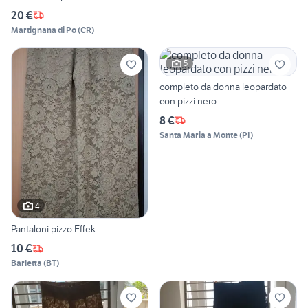
20 €
Martignana di Po
(
CR
)
5
completo da donna leopardato
con pizzi nero
8 €
Santa Maria a Monte
(
PI
)
4
Pantaloni pizzo Effek
10 €
Barletta
(
BT
)