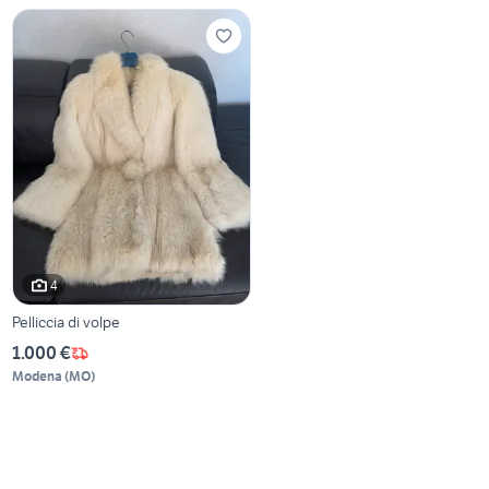
4
Pelliccia di volpe
1.000 €
Modena
(
MO
)