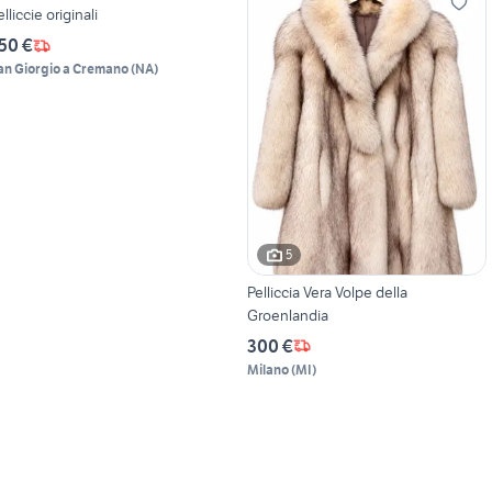
elliccie originali
50 €
an Giorgio a Cremano
(
NA
)
5
Pelliccia Vera Volpe della
Groenlandia
300 €
Milano
(
MI
)