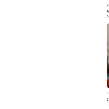
p
4
G
p
2
R