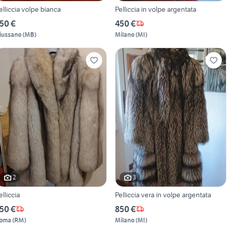
elliccia volpe bianca
Pelliccia in volpe argentata
50 €
450 €
iussano
(
MB
)
Milano
(
MI
)
2
3
elliccia
Pelliccia vera in volpe argentata
50 €
850 €
oma
(
RM
)
Milano
(
MI
)