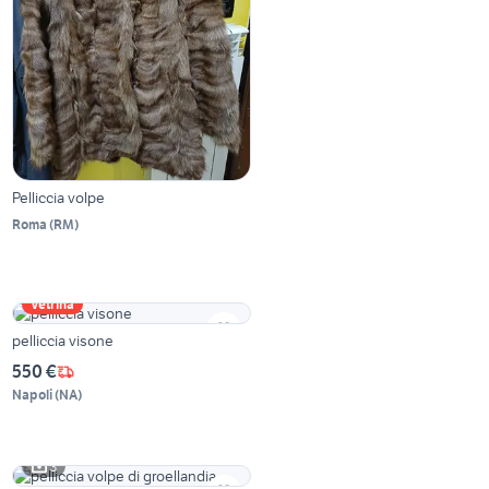
Pelliccia volpe
Roma
(
RM
)
Vetrina
pelliccia visone
550 €
Napoli
(
NA
)
3