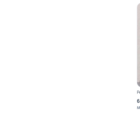
P
6
M