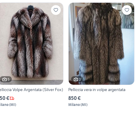
5
3
elliccia Volpe Argentata (Silver Fox)
Pelliccia vera in volpe argentata
50 €
850 €
ilano
(
MI
)
Milano
(
MI
)