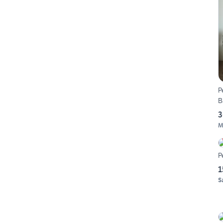
P
B
3
M
P
1
S