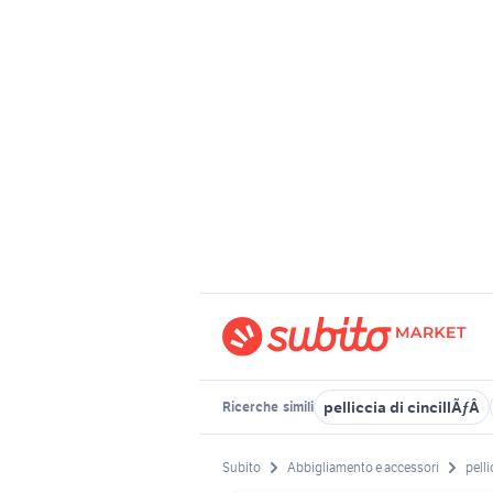
pelliccia di cincillÃƒÂ
Ricerche
simili
Subito
Abbigliamento e accessori
pelli