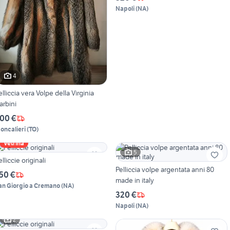
Napoli
(
NA
)
4
elliccia vera Volpe della Virginia
arbini
00 €
oncalieri
(
TO
)
Vetrina
5
elliccie originali
Pelliccia volpe argentata anni 80
50 €
made in italy
an Giorgio a Cremano
(
NA
)
320 €
Napoli
(
NA
)
2