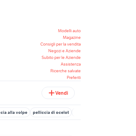
Modelli auto
Magazine
Consigli per la vendita
Negozi e Aziende
Subito per le Aziende
Assistenza
Ricerche salvate
Preferiti
Vendi
cia alla volpe
pelliccia di ocelot
pelliccia visone Sicilia
pelli