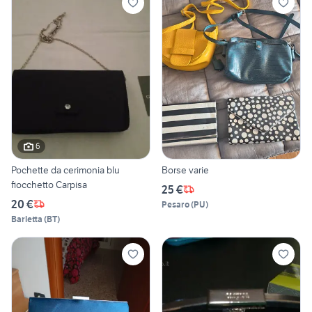
6
Pochette da cerimonia blu
Borse varie
fiocchetto Carpisa
25 €
20 €
Pesaro
(
PU
)
Barletta
(
BT
)