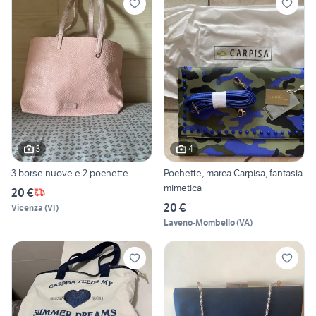
3
4
3 borse nuove e 2 pochette
Pochette, marca Carpisa, fantasia
mimetica
20 €
20 €
Vicenza
(
VI
)
Laveno-Mombello
(
VA
)