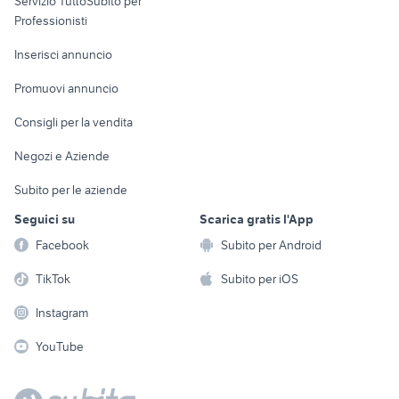
Servizio TuttoSubito per
persona
Informatica
Animali
Professionisti
Arredamento e
Console e
Accessori per
Casalinghi
Inserisci annuncio
Videogiochi
animali
Elettrodomestici
Promuovi annuncio
Audio/Video
Musica e Film
Giardino e Fai da te
Consigli per la vendita
Fotografia
Libri e Riviste
Abbigliamento e
Negozi e Aziende
Telefonia
Strumenti Musicali
Accessori
Subito per le aziende
Sports
Tutto per i bambini
Seguici su
Scarica gratis l'App
Biciclette
Facebook
Subito per Android
Collezionismo
TikTok
Subito per iOS
Instagram
YouTube