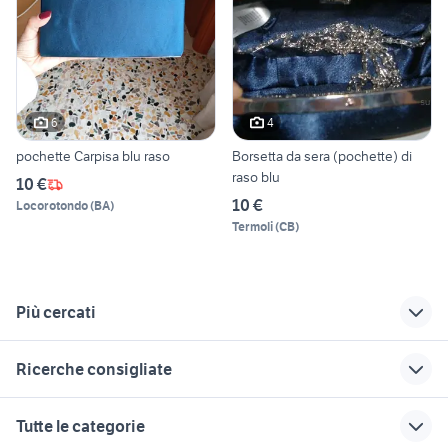
6
4
pochette Carpisa blu raso
Borsetta da sera (pochette) di
raso blu
10 €
10 €
Locorotondo
(
BA
)
Termoli
(
CB
)
Più cercati
Correlati
Richerche simili
Suggerimenti
Ricerche consigliate
pochette blu
yamaha carpi
scarico panigale v4
usato
telaio sh 300
gomme 4 stagioni 195 65 r15
pochette uomo blu
pochette corallo
Tutte le categorie
cerchi clio rs
pochette moschino
carrello 750 kg
cupolino africa twin accessori
pinze brembo giulietta