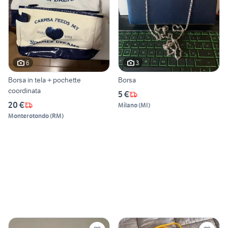
6
3
Borsa in tela + pochette
Borsa
coordinata
5 €
20 €
Milano
(
MI
)
Monterotondo
(
RM
)