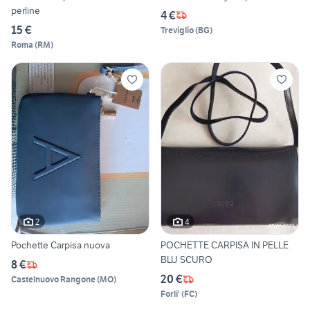
perline
4 €
15 €
Treviglio
(
BG
)
Roma
(
RM
)
2
4
Pochette Carpisa nuova
POCHETTE CARPISA IN PELLE
BLU SCURO
8 €
20 €
Castelnuovo Rangone
(
MO
)
Forli'
(
FC
)