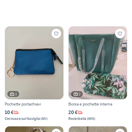
3
2
Pochette portachiavi
Borsa e pochette interna
10 €
20 €
Cernusco sul Naviglio
(
MI
)
Roverbella
(
MN
)