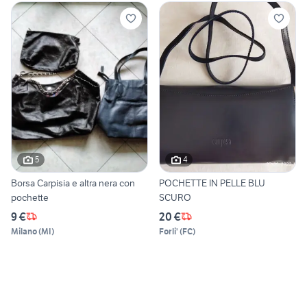
5
4
Borsa Carpisia e altra nera con
POCHETTE IN PELLE BLU
pochette
SCURO
9 €
20 €
Milano
(
MI
)
Forli'
(
FC
)