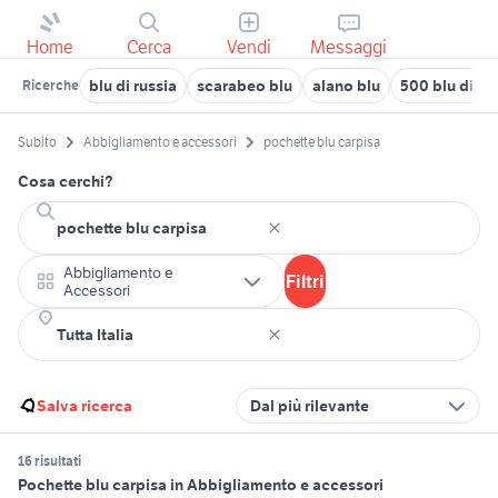
Home
Cerca
Vendi
Messaggi
blu di russia
scarabeo blu
alano blu
500 blu dipin
Ricerche
Subito
Abbigliamento e accessori
pochette blu carpisa
Cosa cerchi?
Abbigliamento e
Filtri
Accessori
Salva ricerca
Dal più rilevante
16 risultati
Pochette blu carpisa in Abbigliamento e accessori