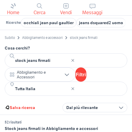
Home
Cerca
Vendi
Messaggi
occhiali jean paul gaultier
jeans dsquared2 uomo
s
Ricerche
Subito
Abbigliamento e accessori
stock jeans firmati
Cosa cerchi?
Abbigliamento e
Filtri
Accessori
Salva ricerca
Dal più rilevante
52 risultati
Stock jeans firmati in Abbigliamento e accessori