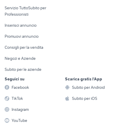
elettronica
per la casa e la
sports e hobby
Servizio TuttoSubito per
persona
Informatica
Animali
Professionisti
Arredamento e
Console e
Accessori per
Casalinghi
Inserisci annuncio
Videogiochi
animali
Elettrodomestici
Promuovi annuncio
Audio/Video
Musica e Film
Giardino e Fai da te
Consigli per la vendita
Fotografia
Libri e Riviste
Abbigliamento e
Negozi e Aziende
Telefonia
Strumenti Musicali
Accessori
Subito per le aziende
Sports
Tutto per i bambini
Seguici su
Scarica gratis l'App
Biciclette
Facebook
Subito per Android
Collezionismo
TikTok
Subito per iOS
Instagram
YouTube