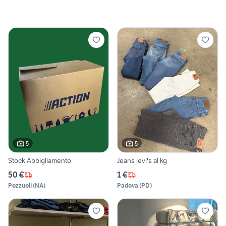
5
5
Stock Abbigliamento
Jeans levi's al kg
50 €
1 €
Pozzuoli
(
NA
)
Padova
(
PD
)