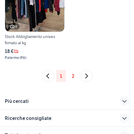
6
Stock Abbigliamento unisex
firmato al kg
18 €
Palermo
(
PA
)
1
2
Più cercati
Correlati
Richerche simili
Suggerimenti
Ricerche consigliate
jeans tessuto
cerchi in lega golf 7
copricerchi fiat
usati
grande punto
cerchi in lega dezent
rapid bike 3
tuta di jeans