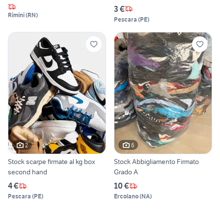
3 €
Rimini
(
RN
)
Pescara
(
PE
)
2
6
Stock scarpe firmate al kg box
Stock Abbigliamento Firmato
second hand
Grado A
4 €
10 €
Pescara
(
PE
)
Ercolano
(
NA
)