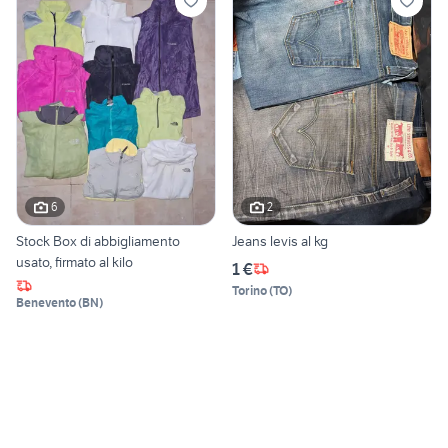
6
2
Stock Box di abbigliamento
Jeans levis al kg
usato, firmato al kilo
1 €
Torino
(
TO
)
Benevento
(
BN
)