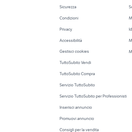
Moto e Scooter
Ville singole e
Sicurezza
S
Accessori Moto
Terreni e rustic
Condizioni
M
Nautica
Garage e box
Privacy
I
Caravan e Camper
Loft, mansarde 
Accessibilità
M
Veicoli commerciali
Case vacanza
Gestisci cookies
M
Uffici e Locali
TuttoSubito Vendi
commerciali
TuttoSubito Compra
Servizio TuttoSubito
Servizio TuttoSubito per Professionisti
Inserisci annuncio
Promuovi annuncio
Consigli per la vendita