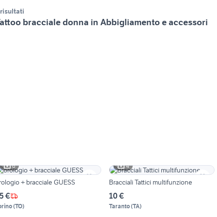
 risultati
attoo bracciale donna in Abbigliamento e accessori
6
4
orologio + bracciale GUESS
Bracciali Tattici multifunzione
5 €
10 €
orino
(
TO
)
Taranto
(
TA
)