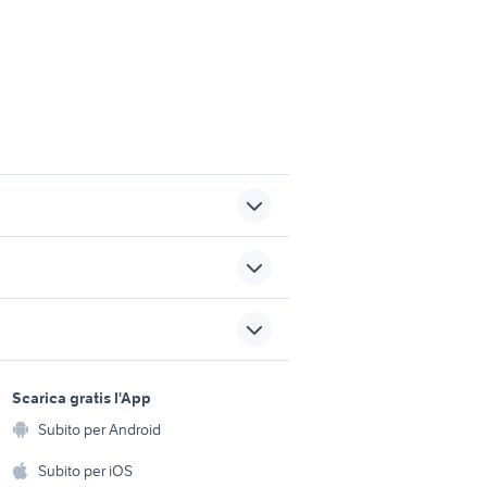
sori
carburatore pit bike
 pomello
batteria 44ah
sports e hobby
a
Scarica gratis l'App
Animali
armadi da esterno in
ovincia
Subito per Android
ento e
alluminio
Accessori per animali
hi
Subito per iOS
ricambi chevrolet spark