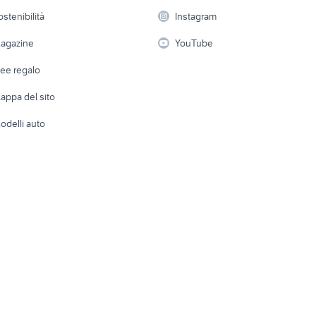
 a schiera
Candidati in cerca di
Audio/Video
Elettrod
ostenibilità
Instagram
lavoro
i
Fotografia
Giardino 
agazine
YouTube
Attrezzature di lavoro
Telefonia
Abbigli
dee regalo
Accesso
e altro
appa del sito
Tutto per
odelli auto