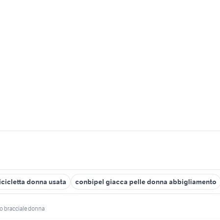
icicletta donna usata
conbipel giacca pelle donna abbigliamento
oo bracciale donna