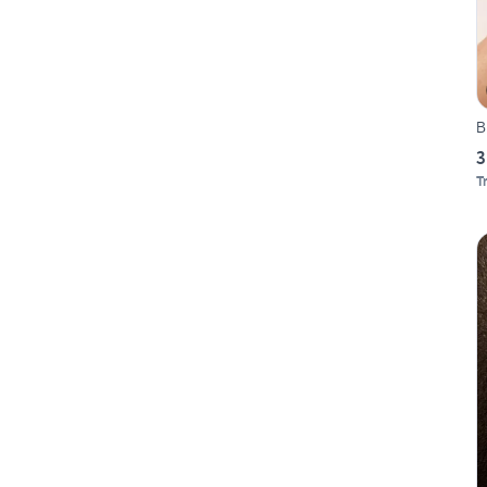
B
3
T