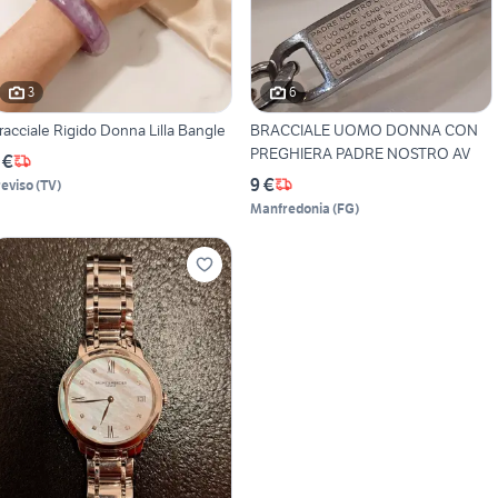
3
6
racciale Rigido Donna Lilla Bangle
BRACCIALE UOMO DONNA CON
PREGHIERA PADRE NOSTRO AV
 €
9 €
reviso
(
TV
)
Manfredonia
(
FG
)