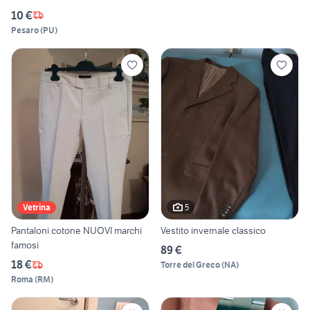
10 €
Pesaro
(
PU
)
5
Vetrina
Pantaloni cotone NUOVI marchi
Vestito invernale classico
famosi
89 €
18 €
Torre del Greco
(
NA
)
Roma
(
RM
)