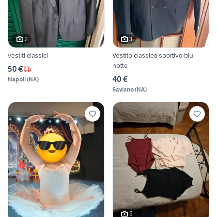
2
3
vestiti classici
Vestito classico sportivo blu
notte
50 €
40 €
Napoli
(
NA
)
Saviano
(
NA
)
6