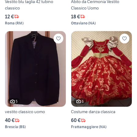
Vestito blu taglia 42 tubino
Abito da Cerimonia Vestito
classico
Classico Uomo
12 €
18 €
Roma
(
RM
)
Ottaviano
(
NA
)
5
6
vestito classico uomo
Costume danza classica
40 €
60 €
Brescia
(
BS
)
Frattamaggiore
(
NA
)