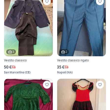
3
2
Vestito classico
Vestito classico rigato
50 €
35 €
San Marcellino
(
CE
)
Napoli
(
NA
)