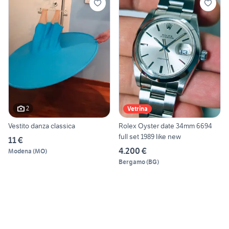
2
Vetrina
Vestito danza classica
Rolex Oyster date 34mm 6694
full set 1989 like new
11 €
4.200 €
Modena
(
MO
)
Bergamo
(
BG
)