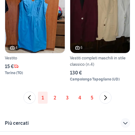
4
6
Vestito
Vestiti completi maschili in stile
classico (n.4)
15 €
130 €
Torino
(
TO
)
Campolongo Tapogliano
(
UD
)
1
2
3
4
5
Più cercati