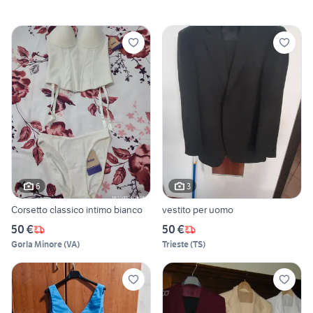
6
3
Corsetto classico intimo bianco
vestito per uomo
50 €
50 €
Gorla Minore
(
VA
)
Trieste
(
TS
)