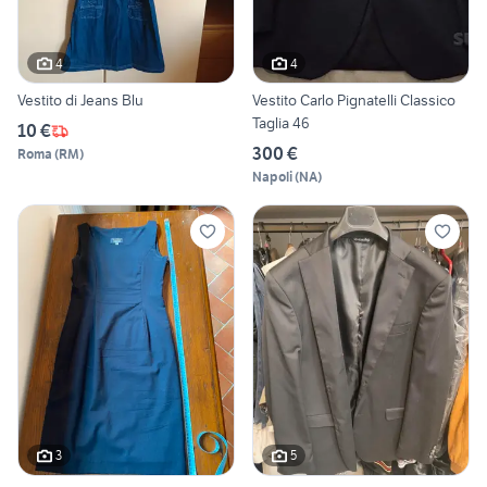
4
4
Vestito di Jeans Blu
Vestito Carlo Pignatelli Classico
Taglia 46
10 €
300 €
Roma
(
RM
)
Napoli
(
NA
)
3
5