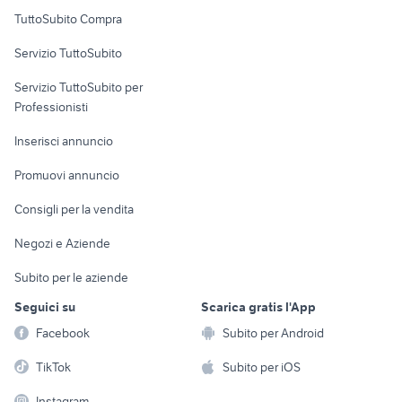
Uffici e Locali
TuttoSubito Compra
commerciali
Servizio TuttoSubito
elettronica
per la casa e la
sports e hobby
Servizio TuttoSubito per
persona
Informatica
Animali
Professionisti
Arredamento e
Console e
Accessori per
Casalinghi
Inserisci annuncio
Videogiochi
animali
Elettrodomestici
Promuovi annuncio
Audio/Video
Musica e Film
Giardino e Fai da te
Consigli per la vendita
Fotografia
Libri e Riviste
Abbigliamento e
Negozi e Aziende
Telefonia
Strumenti Musicali
Accessori
Subito per le aziende
Sports
Tutto per i bambini
Seguici su
Scarica gratis l'App
Biciclette
Facebook
Subito per Android
Collezionismo
TikTok
Subito per iOS
Instagram