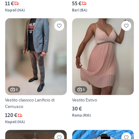
11 €
55 €
Napoli
(
NA
)
Bari
(
BA
)
6
6
Vestito classico Lanificio di
Vestito Estivo
Cernusco
30 €
120 €
Roma
(
RM
)
Napoli
(
NA
)