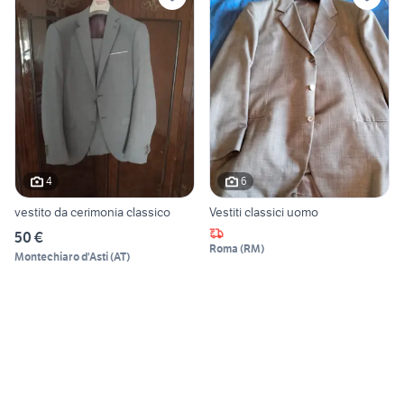
4
6
vestito da cerimonia classico
Vestiti classici uomo
50 €
Roma
(
RM
)
Montechiaro d'Asti
(
AT
)