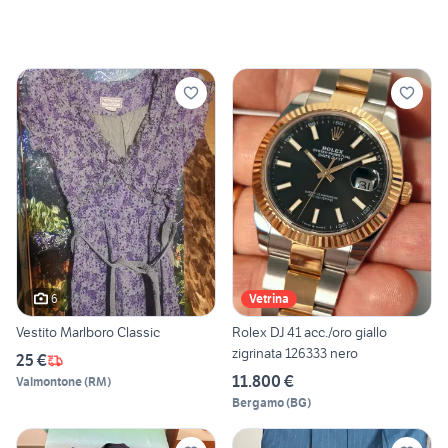
6
Vetrina
Vestito Marlboro Classic
Rolex DJ 41 acc./oro giallo
zigrinata 126333 nero
25 €
11.800 €
Valmontone
(
RM
)
Bergamo
(
BG
)