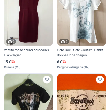
6
5
Vestito rosso scuro(bordeaux)
Hard Rock Cafè Couture T-shirt
Gianvargian
donna Copenhagen
15 €
6 €
Ossona
(
MI
)
Pergine Valsugana
(
TN
)