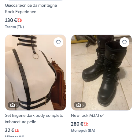
Giacca tecnica da montagna
Rock Experience
130 €
Trento
(
TN
)
6
6
Set lingerie dark body completo
New rock M373 s4
imbracatura pelle
280 €
32 €
Monopoli
(
BA
)
Milano
(
MI
)