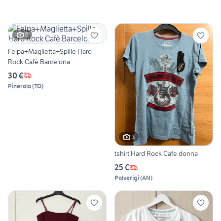
6
Felpa+Maglietta+Spille Hard
Rock Cafè Barcelona
30 €
Pinerolo
(
TO
)
3
tshirt Hard Rock Cafe donna
25 €
Polverigi
(
AN
)