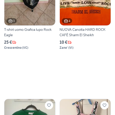
3
4
T-shirt uomo Grafica lupo Rock
NUOVA Canotta HARD ROCK
Eagle
CAFÈ Sharm El Sheikh
25 €
10 €
Crescentino
(
VC
)
Zane'
(
VI
)