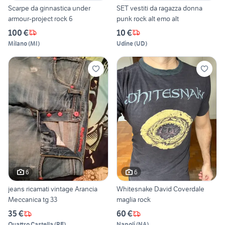
Scarpe da ginnastica under
SET vestiti da ragazza donna
armour-project rock 6
punk rock alt emo alt
100 €
10 €
Milano
(
MI
)
Udine
(
UD
)
6
6
jeans ricamati vintage Arancia
Whitesnake David Coverdale
Meccanica tg 33
maglia rock
35 €
60 €
Quattro Castella
(
RE
)
Napoli
(
NA
)