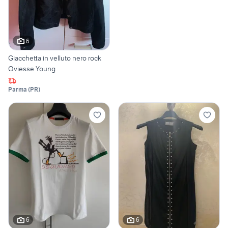
6
Giacchetta in velluto nero rock
Oviesse Young
Parma
(
PR
)
6
6