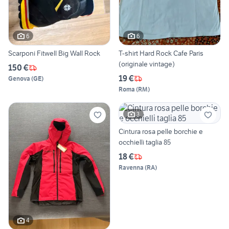
6
6
Scarponi Fitwell Big Wall Rock
T-shirt Hard Rock Cafe Paris
(originale vintage)
150 €
19 €
Genova
(
GE
)
Roma
(
RM
)
3
Cintura rosa pelle borchie e
occhielli taglia 85
18 €
Ravenna
(
RA
)
4