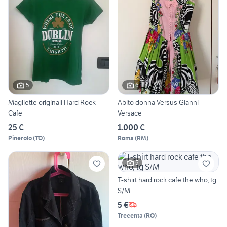
5
6
Magliette originali Hard Rock
Abito donna Versus Gianni
Cafe
Versace
25 €
1.000 €
Pinerolo
(
TO
)
Roma
(
RM
)
5
T-shirt hard rock cafe the who, tg
S/M
5 €
Trecenta
(
RO
)