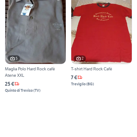
5
2
Maglia Polo Hard Rock cafè
T-shirt Hard Rock Cafè
Atene XXL
7 €
25 €
Treviglio
(
BG
)
Quinto di Treviso
(
TV
)