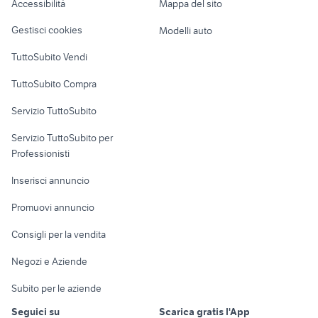
Accessibilità
Mappa del sito
Loft, mansarde e
cupolino africa twin accessori
Veicoli commerciali
altro
autoradio golf 5
moto
Gestisci cookies
Modelli auto
Case vacanza
ruotino mercedes accessori auto
motore ecoboost
TuttoSubito Vendi
Uffici e Locali
TuttoSubito Compra
commerciali
Servizio TuttoSubito
elettronica
per la casa e la
sports e hobby
Servizio TuttoSubito per
persona
Informatica
Animali
Professionisti
Arredamento e
Console e
Accessori per
Casalinghi
Inserisci annuncio
Videogiochi
animali
Elettrodomestici
Promuovi annuncio
Audio/Video
Musica e Film
Giardino e Fai da te
Consigli per la vendita
Fotografia
Libri e Riviste
Abbigliamento e
Negozi e Aziende
Telefonia
Strumenti Musicali
Accessori
Subito per le aziende
Sports
Tutto per i bambini
Seguici su
Scarica gratis l'App