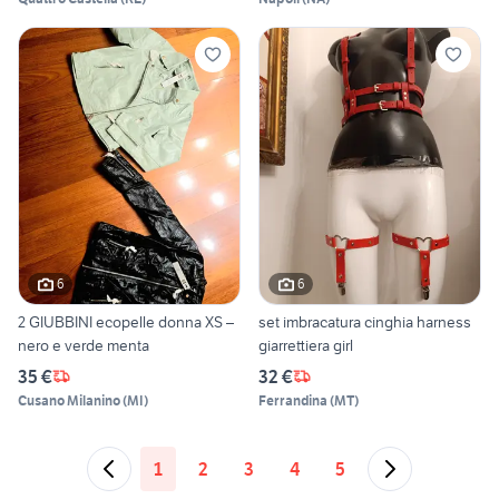
6
6
2 GIUBBINI ecopelle donna XS –
set imbracatura cinghia harness
nero e verde menta
giarrettiera girl
35 €
32 €
Cusano Milanino
(
MI
)
Ferrandina
(
MT
)
1
2
3
4
5