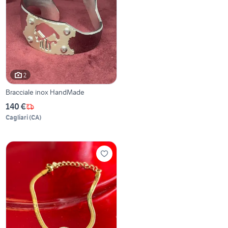
2
Bracciale inox HandMade
140 €
Cagliari
(
CA
)