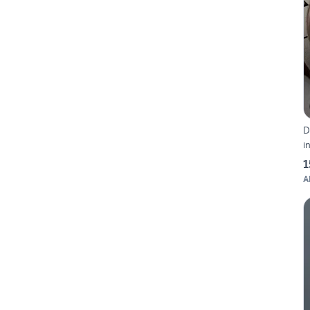
D
i
1
A