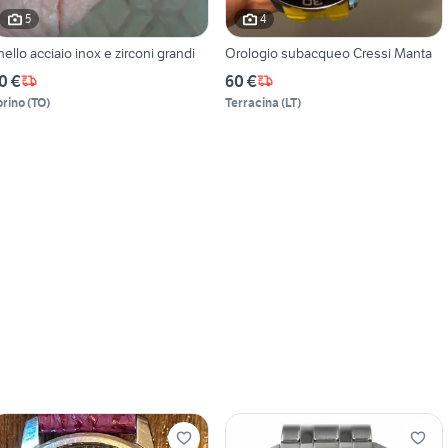
5
4
nello acciaio inox e zirconi grandi
Orologio subacqueo Cressi Manta
0 €
60 €
orino
(
TO
)
Terracina
(
LT
)