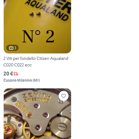
3
2 Viti per fondello Citizen Aqualand
C020 C022 ecc
20 €
Cusano Milanino
(
MI
)