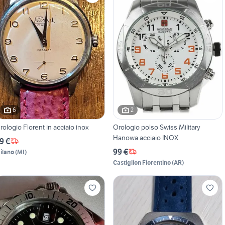
6
2
rologio Florent in acciaio inox
Orologio polso Swiss Military
Hanowa acciaio INOX
9 €
99 €
ilano
(
MI
)
Castiglion Fiorentino
(
AR
)