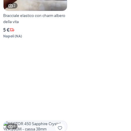
2
Bracciale elastico con charm albero
della vita
5 €
Napoli
(
NA
)
6