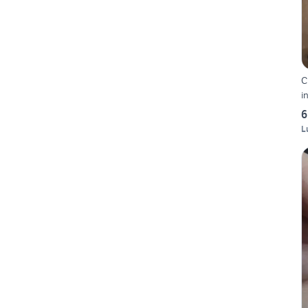
C
i
6
L