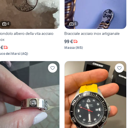
4
6
iondolo albero della vita acciaio
Bracciale acciaio inox artigianale
nox
99 €
 €
Massa
(
MS
)
uco dei Marsi
(
AQ
)