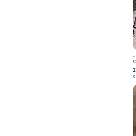
1
C
1
C