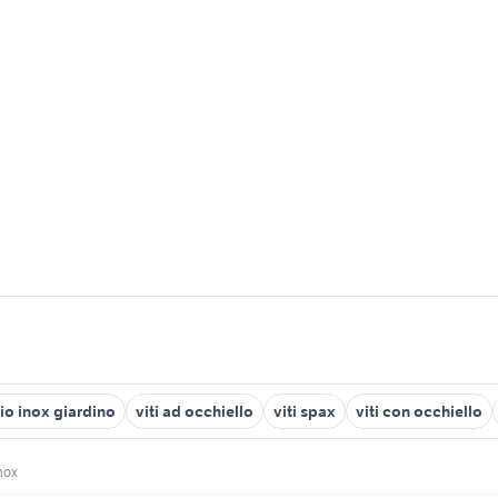
io inox giardino
viti ad occhiello
viti spax
viti con occhiello
inox