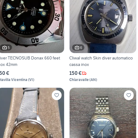
5
6
iver TECNOSUB Donax 660 feet
Cliwal watch Skin diver automatico
nox 42mm
cassa inox
50 €
150 €
ltavilla Vicentina
(
VI
)
Chiaravalle
(
AN
)