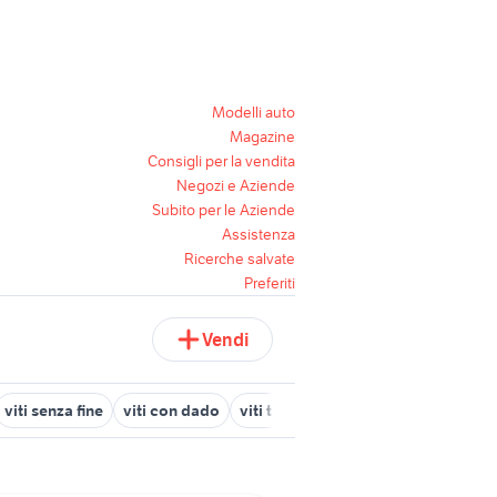
Modelli auto
Magazine
Consigli per la vendita
Negozi e Aziende
Subito per le Aziende
Assistenza
Ricerche salvate
Preferiti
Vendi
viti senza fine
viti con dado
viti testa svasata
viti francesi
s