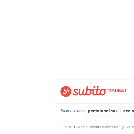
pentolone inox
accia
Ricerche
simili
Subito
Abbigliamento e accessori
viti 