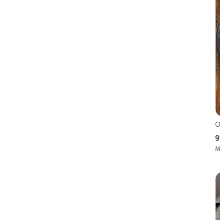
O
9
M