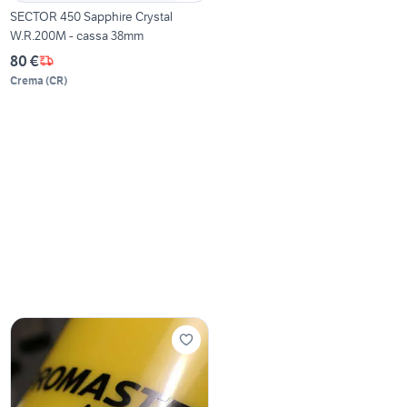
SECTOR 450 Sapphire Crystal
W.R.200M - cassa 38mm
80 €
Crema
(
CR
)