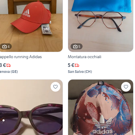
4
5
appello running Adidas
Montatura occhiali
3 €
5 €
enova
(
GE
)
San Salvo
(
CH
)