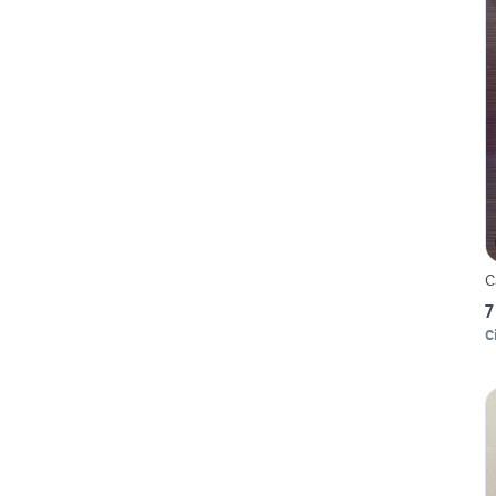
C
7
C