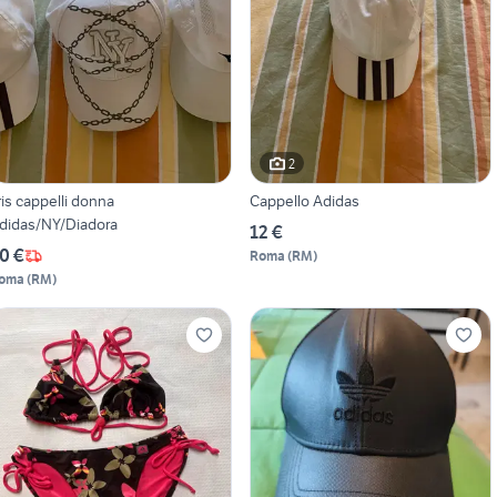
2
ris cappelli donna
Cappello Adidas
didas/NY/Diadora
12 €
0 €
Roma
(
RM
)
oma
(
RM
)