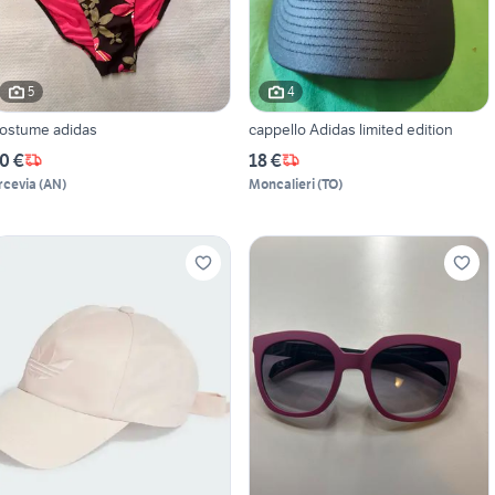
5
4
ostume adidas
cappello Adidas limited edition
0 €
18 €
rcevia
(
AN
)
Moncalieri
(
TO
)