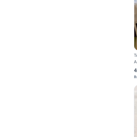
T
A
4
R