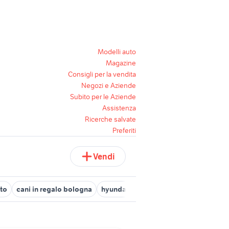
Modelli auto
Magazine
Consigli per la vendita
Negozi e Aziende
Subito per le Aziende
Assistenza
Ricerche salvate
Preferiti
Vendi
eto
cani in regalo bologna
hyundai coupe
offerte di lavoro me