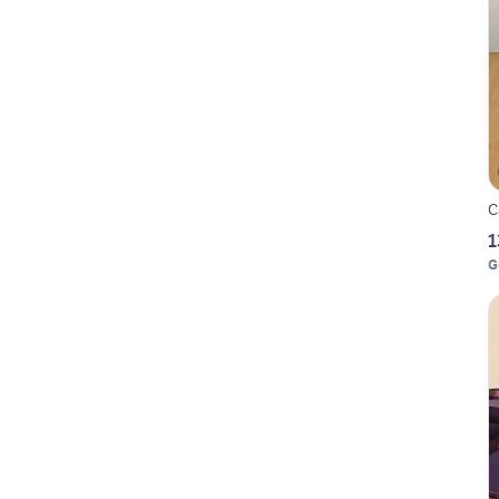
C
1
G