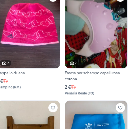
2
2
appello di lana
Fascia per schampo capelli rosa
corona
 €
2 €
iampino
(
RM
)
Venaria Reale
(
TO
)