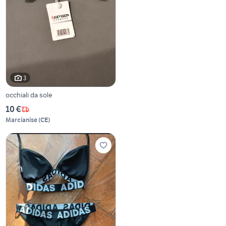
3
occhiali da sole
10 €
Marcianise
(
CE
)