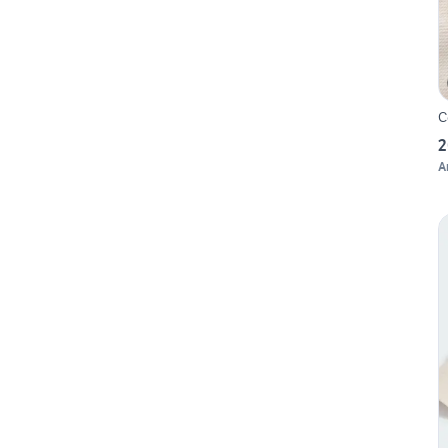
C
2
A