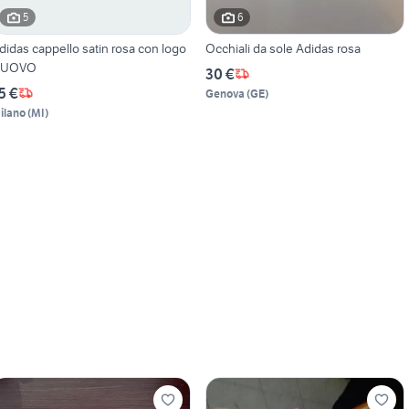
5
6
didas cappello satin rosa con logo
Occhiali da sole Adidas rosa
UOVO
30 €
5 €
Genova
(
GE
)
ilano
(
MI
)