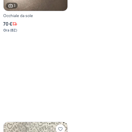
3
Occhiale da sole
70 €
Ora
(
BZ
)