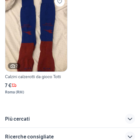
2
Calzini calzerotti da gioco Totti
7 €
Roma
(
RM
)
Più cercati
Correlati
Richerche simili
Suggerimenti
Ricerche consigliate