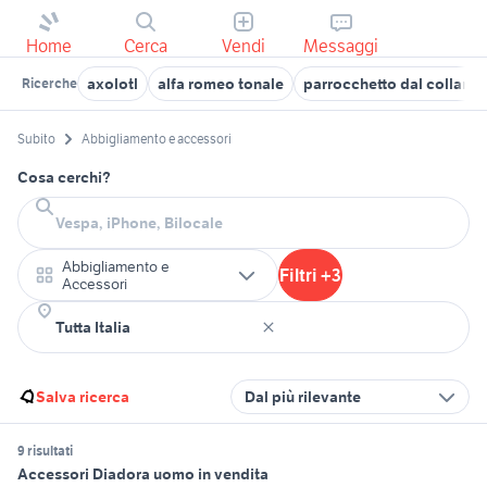
Home
Cerca
Vendi
Messaggi
axolotl
alfa romeo tonale
parrocchetto dal collare
Ricerche
Subito
Abbigliamento e accessori
Cosa cerchi?
Abbigliamento e
Filtri +3
Accessori
Salva ricerca
Dal più rilevante
9 risultati
Accessori Diadora uomo in vendita