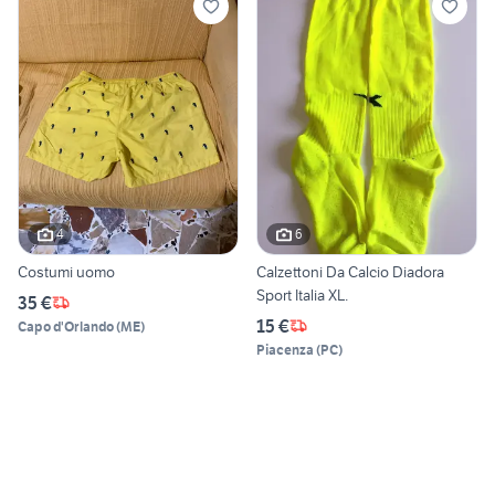
4
6
Costumi uomo
Calzettoni Da Calcio Diadora
Sport Italia XL.
35 €
15 €
Capo d'Orlando
(
ME
)
Piacenza
(
PC
)