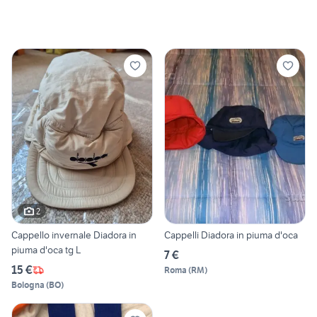
2
Cappello invernale Diadora in
Cappelli Diadora in piuma d'oca
piuma d'oca tg L
7 €
15 €
Roma
(
RM
)
Bologna
(
BO
)