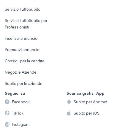
Servizio TuttoSubito
elettronica
per la casa e la
sports e hobby
Servizio TuttoSubito per
persona
Informatica
Animali
Professionisti
Arredamento e
Console e
Accessori per
Casalinghi
Inserisci annuncio
Videogiochi
animali
Elettrodomestici
Promuovi annuncio
Audio/Video
Musica e Film
Giardino e Fai da te
Consigli per la vendita
Fotografia
Libri e Riviste
Abbigliamento e
Negozi e Aziende
Telefonia
Strumenti Musicali
Accessori
Subito per le aziende
Sports
Tutto per i bambini
Seguici su
Scarica gratis l'App
Biciclette
Facebook
Subito per Android
Collezionismo
TikTok
Subito per iOS
Instagram