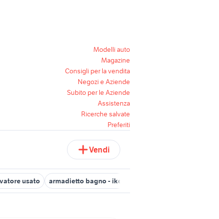
Modelli auto
Magazine
Consigli per la vendita
Negozi e Aziende
Subito per le Aziende
Assistenza
Ricerche salvate
Preferiti
Vendi
ivatore usato
armadietto bagno - ikea
impastatrice
cucine sas