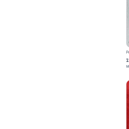
P
1
M