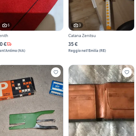
6
3
enith
Catana Zenitsu
0 €
35 €
ant'Antimo
(
NA
)
Reggio nell'Emilia
(
RE
)