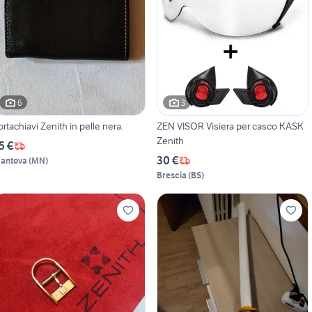
6
3
ortachiavi Zenith in pelle nera.
ZEN VISOR Visiera per casco KASK
Zenith
5 €
30 €
antova
(
MN
)
Brescia
(
BS
)