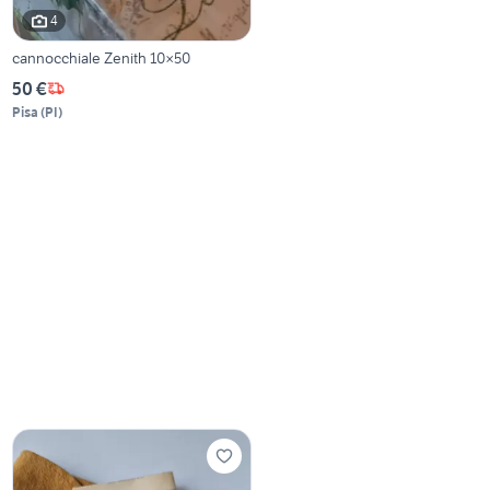
4
cannocchiale Zenith 10×50
50 €
Pisa
(
PI
)