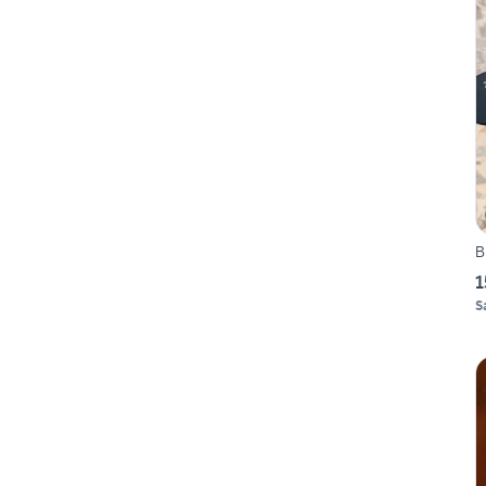
B
1
S