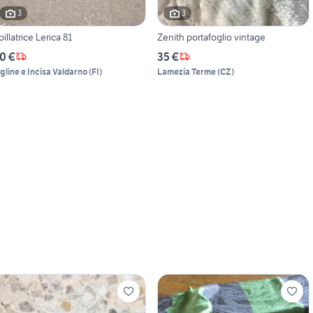
3
3
pillatrice Lerica 81
Zenith portafoglio vintage
0 €
35 €
igline e Incisa Valdarno
(
FI
)
Lamezia Terme
(
CZ
)