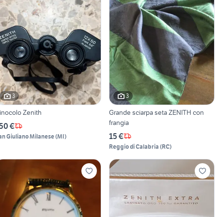
3
3
inocolo Zenith
Grande sciarpa seta ZENITH con
frangia
50 €
15 €
an Giuliano Milanese
(
MI
)
Reggio di Calabria
(
RC
)