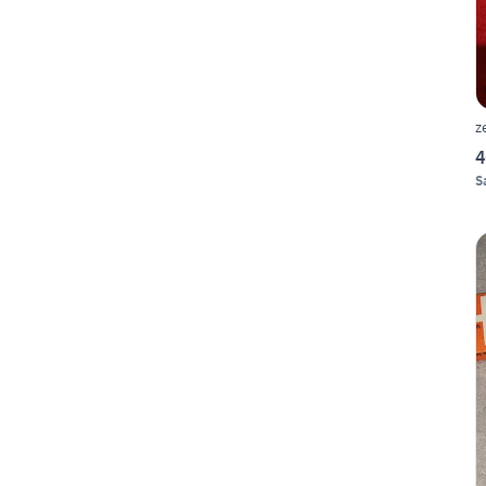
z
4
S