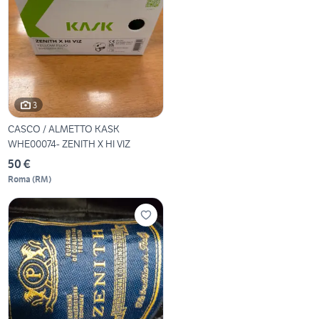
3
CASCO / ALMETTO KASK
WHE00074- ZENITH X HI VIZ
50 €
Roma
(
RM
)