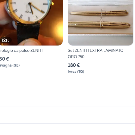
6
rologio da polso ZENITH
Set ZENITH EXTRA LAMINATO
ORO 750
30 €
180 €
avagna
(
GE
)
Ivrea
(
TO
)
icherche simili
Suggerimenti
orno lainox naboo
poltrona benedetta zucchetti
x4 usati piemonte
fiat 1100 anni 50
typhoon 50
ritacarne professionale
appartamenti in vendita iglesias
lettrodomestici