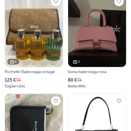
6
3
Pochette Balenciaga vintage
borsa balenciaga rosa
125 €
80 €
Cagliari
(
CA
)
Roma
(
RM
)