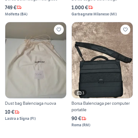
749 €
1.000 €
Molfetta
(
BA
)
Garbagnate Milanese
(
MI
)
3
Dust bag Balenciaga nuova
Borsa Balenciaga per computer
portatile
10 €
90 €
Lastra a Signa
(
FI
)
Roma
(
RM
)