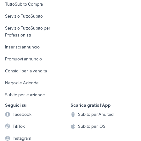
TuttoSubito Compra
commerciali
Servizio TuttoSubito
elettronica
per la casa e la
sports e hobby
Servizio TuttoSubito per
persona
Informatica
Animali
Professionisti
Arredamento e
Console e
Accessori per
Casalinghi
Inserisci annuncio
Videogiochi
animali
Elettrodomestici
Promuovi annuncio
Audio/Video
Musica e Film
Giardino e Fai da te
Consigli per la vendita
Fotografia
Libri e Riviste
Abbigliamento e
Negozi e Aziende
Telefonia
Strumenti Musicali
Accessori
Subito per le aziende
Sports
Tutto per i bambini
Seguici su
Scarica gratis l'App
Biciclette
Facebook
Subito per Android
Collezionismo
TikTok
Subito per iOS
Instagram