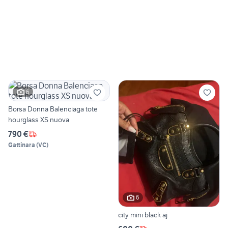
6
Borsa Donna Balenciaga tote
hourglass XS nuova
790 €
Gattinara
(
VC
)
6
city mini black aj