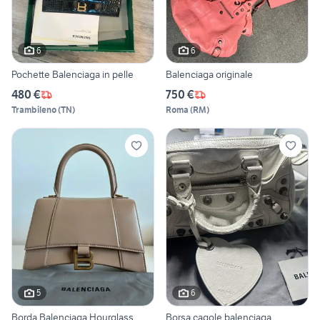
6
6
Pochette Balenciaga in pelle
Balenciaga originale
480 €
750 €
Trambileno
(
TN
)
Roma
(
RM
)
5
6
Borda Balenciaga Hourglass
Borsa cagole balenciaga