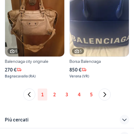
6
5
Balenciaga city originale
Borsa Balenciaga
270 €
850 €
Bagnacavallo
(
RA
)
Verona
(
VR
)
1
2
3
4
5
Più cercati
Correlati
Richerche simili
Suggerimenti