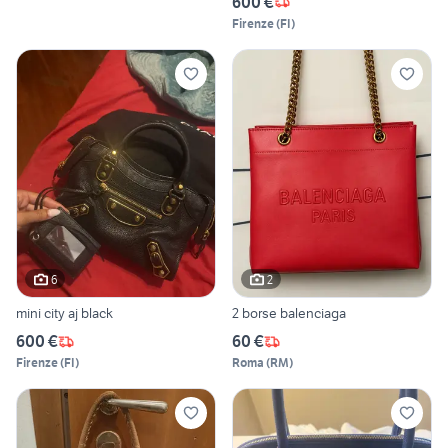
600 €
Firenze
(
FI
)
6
2
mini city aj black
2 borse balenciaga
600 €
60 €
Firenze
(
FI
)
Roma
(
RM
)