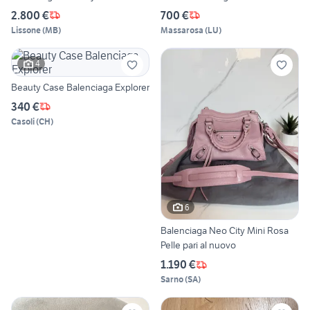
2.800 €
700 €
Lissone
(
MB
)
Massarosa
(
LU
)
4
Beauty Case Balenciaga Explorer
340 €
Casoli
(
CH
)
6
Balenciaga Neo City Mini Rosa
Pelle pari al nuovo
1.190 €
Sarno
(
SA
)