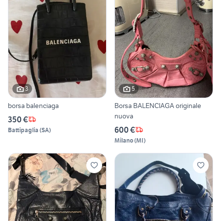
3
5
borsa balenciaga
Borsa BALENCIAGA originale
nuova
350 €
600 €
Battipaglia
(
SA
)
Milano
(
MI
)