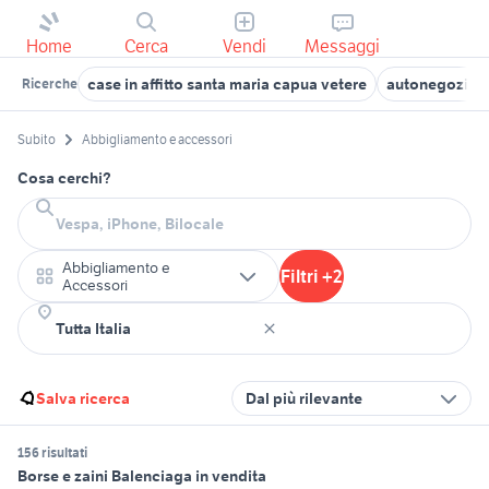
Home
Cerca
Vendi
Messaggi
case in affitto santa maria capua vetere
autonegozio u
Ricerche
Subito
Abbigliamento e accessori
Cosa cerchi?
Abbigliamento e
Filtri +2
Accessori
Salva ricerca
Dal più rilevante
156 risultati
Borse e zaini Balenciaga in vendita