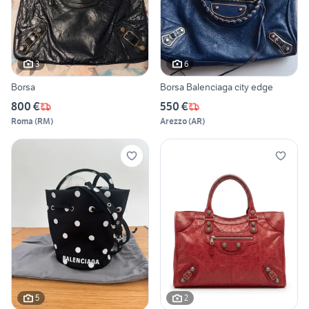
3
6
Borsa
Borsa Balenciaga city edge
800 €
550 €
Roma
(
RM
)
Arezzo
(
AR
)
5
2