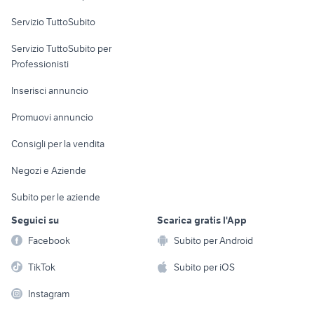
Servizio TuttoSubito
elettronica
per la casa e la
sports e hobby
Servizio TuttoSubito per
persona
Informatica
Animali
Professionisti
Arredamento e
Console e
Accessori per
Casalinghi
Inserisci annuncio
Videogiochi
animali
Elettrodomestici
Promuovi annuncio
Audio/Video
Musica e Film
Giardino e Fai da te
Consigli per la vendita
Fotografia
Libri e Riviste
Abbigliamento e
Negozi e Aziende
Telefonia
Strumenti Musicali
Accessori
Subito per le aziende
Sports
Tutto per i bambini
Seguici su
Scarica gratis l'App
Biciclette
Facebook
Subito per Android
Collezionismo
TikTok
Subito per iOS
Instagram