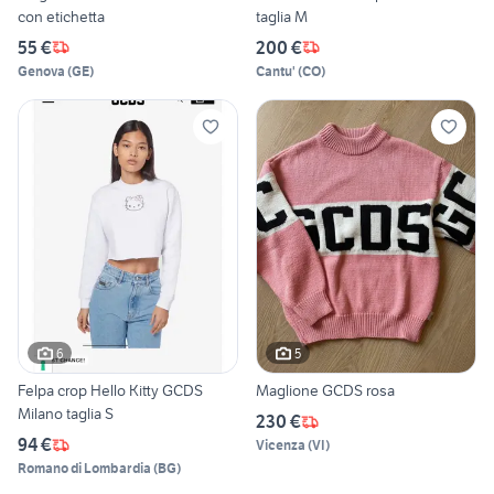
con etichetta
taglia M
55 €
200 €
Genova
(
GE
)
Cantu'
(
CO
)
6
5
Felpa crop Hello Kitty GCDS
Maglione GCDS rosa
Milano taglia S
230 €
94 €
Vicenza
(
VI
)
Romano di Lombardia
(
BG
)