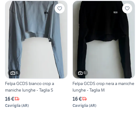
6
6
Felpa GCDS bianco crop a
Felpa GCDS crop nera a maniche
maniche lunghe - Taglia S
lunghe - Taglia M
16 €
16 €
Cavriglia
(
AR
)
Cavriglia
(
AR
)