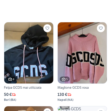
4
5
Felpa GCDS mai utilizzata
Maglione GCDS rosa
50 €
130 €
Bari
(
BA
)
Napoli
(
NA
)
6