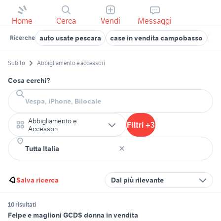
Home
Cerca
Vendi
Messaggi
auto usate pescara
case in vendita campobasso
re
Ricerche
Subito
Abbigliamento e accessori
Cosa cerchi?
Abbigliamento e
Filtri +3
Accessori
Salva ricerca
Dal più rilevante
10 risultati
Felpe e maglioni GCDS donna in vendita