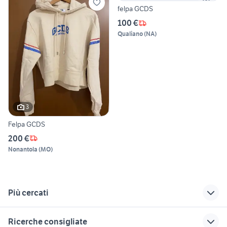
felpa GCDS
100 €
Qualiano
(
NA
)
3
Felpa GCDS
200 €
Nonantola
(
MO
)
Più cercati
Correlati
Richerche simili
Suggerimenti
Ricerche consigliate