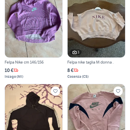
3
Felpa Nike cm 146/156
Felpa nike taglia M donna .
10 €
8 €
Inzago
(
MI
)
Cosenza
(
CS
)