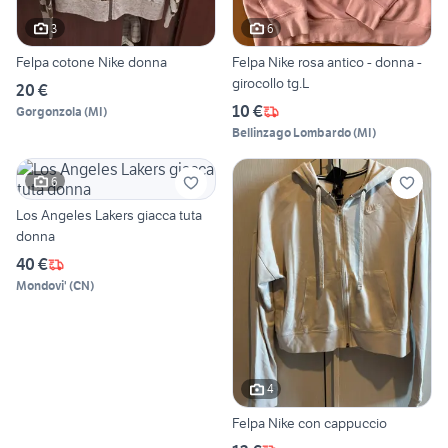
3
6
Felpa cotone Nike donna
Felpa Nike rosa antico - donna -
girocollo tg.L
20 €
10 €
Gorgonzola
(
MI
)
Bellinzago Lombardo
(
MI
)
6
Los Angeles Lakers giacca tuta
donna
40 €
Mondovi'
(
CN
)
4
Felpa Nike con cappuccio