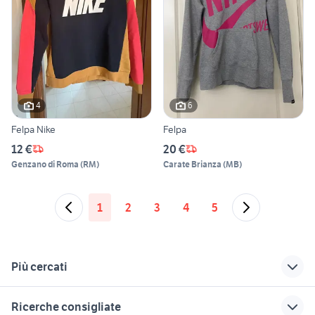
4
6
Felpa Nike
Felpa
12 €
20 €
Genzano di Roma
(
RM
)
Carate Brianza
(
MB
)
1
2
3
4
5
Più cercati
Correlati
Richerche simili
Suggerimenti
Ricerche consigliate