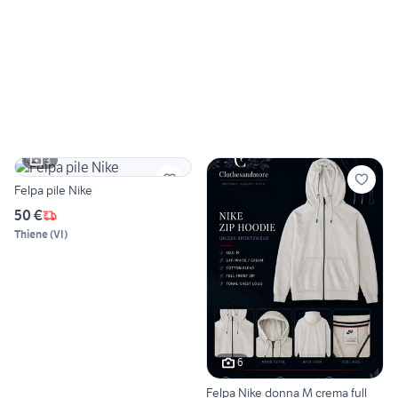
3
Felpa pile Nike
50 €
Thiene
(
VI
)
6
Felpa Nike donna M crema full