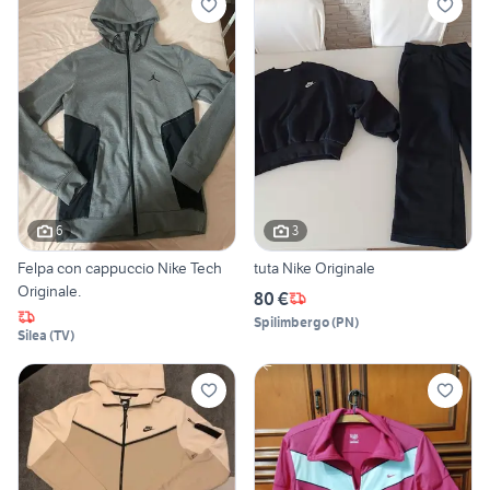
6
3
Felpa con cappuccio Nike Tech
tuta Nike Originale
Originale.
80 €
Spilimbergo
(
PN
)
Silea
(
TV
)