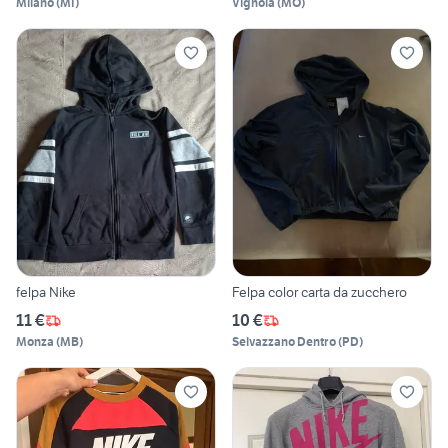
Milano
(
MI
)
Vignola
(
MO
)
felpa Nike
Felpa color carta da zucchero
11 €
10 €
Monza
(
MB
)
Selvazzano Dentro
(
PD
)