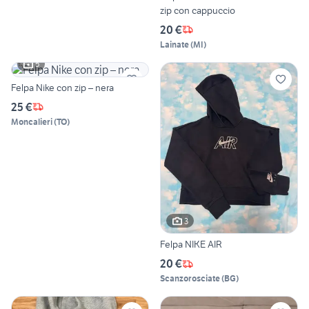
zip con cappuccio
20 €
Lainate
(
MI
)
5
Felpa Nike con zip – nera
25 €
Moncalieri
(
TO
)
3
Felpa NIKE AIR
20 €
Scanzorosciate
(
BG
)