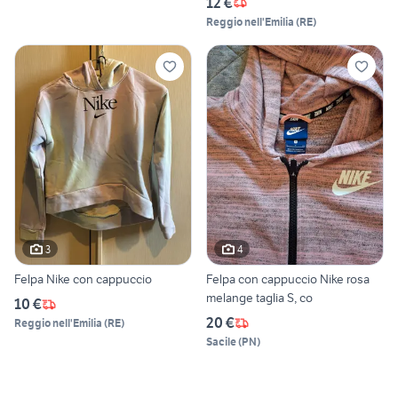
12 €
Reggio nell'Emilia
(
RE
)
3
4
Felpa Nike con cappuccio
Felpa con cappuccio Nike rosa
melange taglia S, co
10 €
20 €
Reggio nell'Emilia
(
RE
)
Sacile
(
PN
)