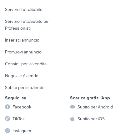
Servizio TuttoSubito
elettronica
per la casa e la
sports e hobby
Servizio TuttoSubito per
persona
Informatica
Animali
Professionisti
Arredamento e
Console e
Accessori per
Casalinghi
Inserisci annuncio
Videogiochi
animali
Elettrodomestici
Promuovi annuncio
Audio/Video
Musica e Film
Giardino e Fai da te
Consigli per la vendita
Fotografia
Libri e Riviste
Abbigliamento e
Negozi e Aziende
Telefonia
Strumenti Musicali
Accessori
Subito per le aziende
Sports
Tutto per i bambini
Seguici su
Scarica gratis l'App
Biciclette
Facebook
Subito per Android
Collezionismo
TikTok
Subito per iOS
Instagram