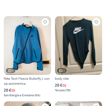
6
3
Nike Tech Fleece Butterfly L con
body nike
zip asimmetrica
20 €
20 €
Teramo
(
TE
)
San Giorgio a Cremano
(
NA
)