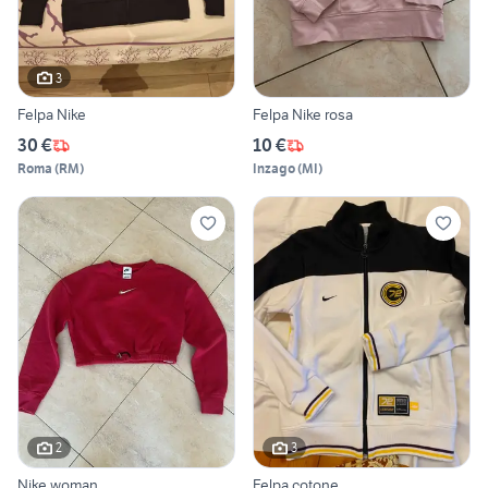
3
Felpa Nike
Felpa Nike rosa
30 €
10 €
Roma
(
RM
)
Inzago
(
MI
)
2
3
Nike woman
Felpa cotone