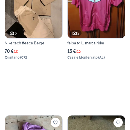
6
2
Nike tech fleece Beige
felpa tg.L, marca Nike
70 €
15 €
Quintano
(
CR
)
Casale Monferrato
(
AL
)