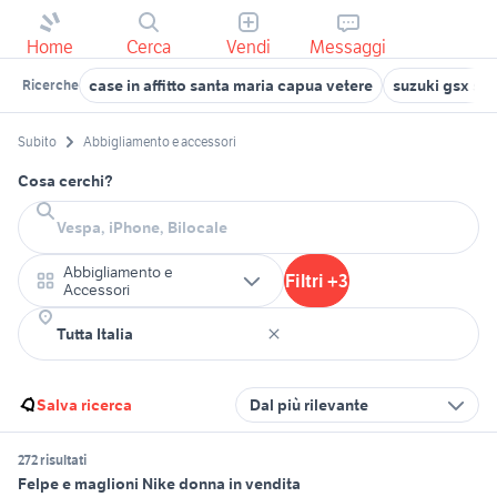
Home
Cerca
Vendi
Messaggi
case in affitto santa maria capua vetere
suzuki gsx s 7
Ricerche
Subito
Abbigliamento e accessori
Cosa cerchi?
Abbigliamento e
Filtri +3
Accessori
Salva ricerca
Dal più rilevante
272 risultati
Felpe e maglioni Nike donna in vendita