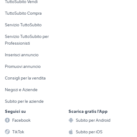
TuttoSubito Vendi
Uffici e Locali
TuttoSubito Compra
commerciali
Servizio TuttoSubito
elettronica
per la casa e la
sports e hobby
Servizio TuttoSubito per
persona
Informatica
Animali
Professionisti
Arredamento e
Console e
Accessori per
Casalinghi
Inserisci annuncio
Videogiochi
animali
Elettrodomestici
Promuovi annuncio
Audio/Video
Musica e Film
Giardino e Fai da te
Consigli per la vendita
Fotografia
Libri e Riviste
Abbigliamento e
Negozi e Aziende
Telefonia
Strumenti Musicali
Accessori
Subito per le aziende
Sports
Tutto per i bambini
Seguici su
Scarica gratis l'App
Biciclette
Facebook
Subito per Android
Collezionismo
TikTok
Subito per iOS