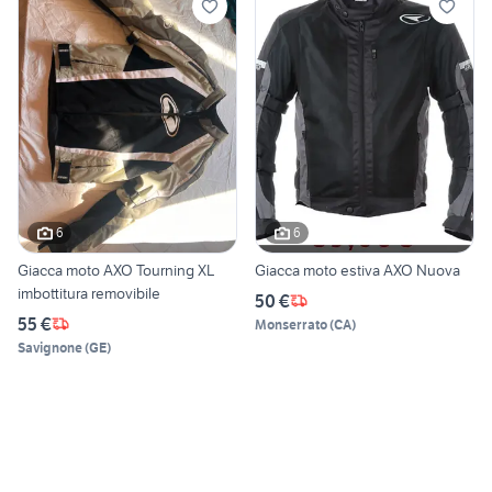
6
6
Giacca moto AXO Tourning XL
Giacca moto estiva AXO Nuova
imbottitura removibile
50 €
55 €
Monserrato
(
CA
)
Savignone
(
GE
)