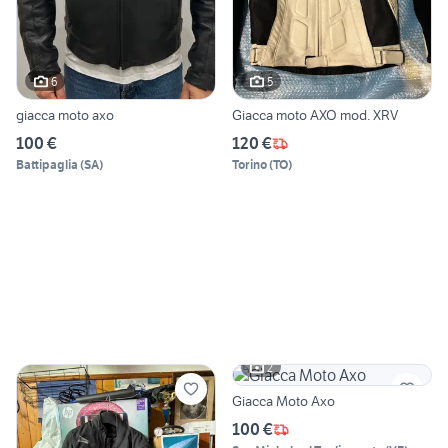
6
5
giacca moto axo
Giacca moto AXO mod. XRV
100 €
120 €
Battipaglia
(
SA
)
Torino
(
TO
)
2
Giacca Moto Axo
100 €