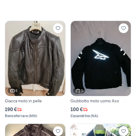
6
5
Giacca moto in pelle
Giubbotto moto uomo Axo
190 €
100 €
Roncoferraro
(
MN
)
Casandrino
(
NA
)