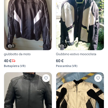
5
2
giubbotto da moto
Giubbino estivo moociclista
40 €
60 €
Buttapietra
(
VR
)
Pescantina
(
VR
)