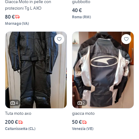
Giacca Moto in pelle con
giubbotto
protezioni Tg L AXO
40 €
80 €
Roma
(
RM
)
Mornago
(
VA
)
4
2
Tuta moto axo
giacca moto
200 €
50 €
Caltanissetta
(
CL
)
Venezia
(
VE
)