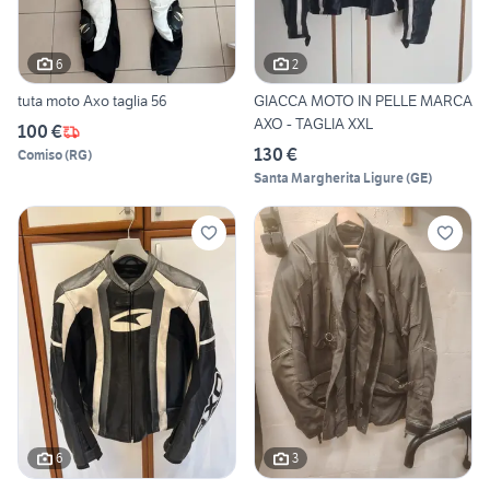
6
2
tuta moto Axo taglia 56
GIACCA MOTO IN PELLE MARCA
AXO - TAGLIA XXL
100 €
130 €
Comiso
(
RG
)
Santa Margherita Ligure
(
GE
)
6
3