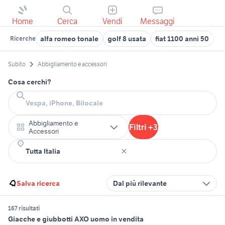
Home
Cerca
Vendi
Messaggi
alfa romeo tonale
golf 8 usata
fiat 1100 anni 50
ap
Ricerche
Subito
Abbigliamento e accessori
Cosa cerchi?
Abbigliamento e
Filtri +3
Accessori
Salva ricerca
Dal più rilevante
167 risultati
Giacche e giubbotti AXO uomo in vendita