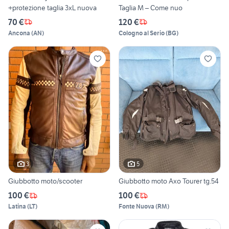
+protezione taglia 3xL nuova
Taglia M – Come nuo
70 €
120 €
Ancona
(
AN
)
Cologno al Serio
(
BG
)
3
5
Giubbotto moto/scooter
Giubbotto moto Axo Tourer tg.54
100 €
100 €
Latina
(
LT
)
Fonte Nuova
(
RM
)