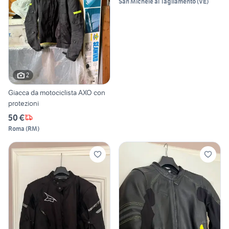
San Michele al Tagliamento
(
VE
)
2
Giacca da motociclista AXO con
protezioni
50 €
Roma
(
RM
)