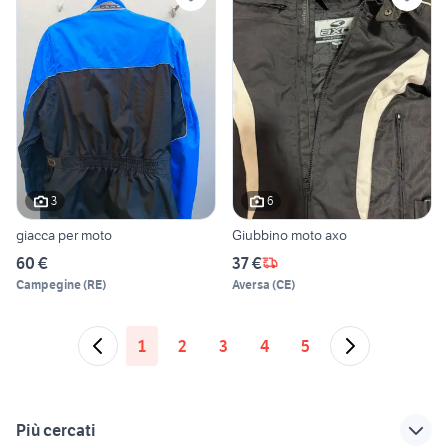
3
6
giacca per moto
Giubbino moto axo
60 €
37 €
Campegine
(
RE
)
Aversa
(
CE
)
1
2
3
4
5
Più cercati