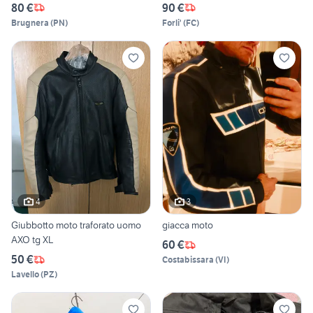
80 €
90 €
Brugnera
(
PN
)
Forli'
(
FC
)
4
3
Giubbotto moto traforato uomo
giacca moto
AXO tg XL
60 €
50 €
Costabissara
(
VI
)
Lavello
(
PZ
)