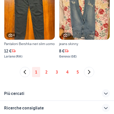
4
3
Pantaloni Bershka neri slim uomo
jeans skinny
12 €
8 €
Lariano
(
RM
)
Genova
(
GE
)
1
2
3
4
5
Più cercati
Correlati
Richerche simili
Suggerimenti
Ricerche consigliate
pecore in vendita
affitto appartamenti
samsung z flip usato