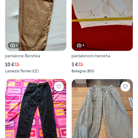
6
4
pantalone Bershka
pantaloncini berskha
10 €
3 €
Lamezia Terme
(
CZ
)
Bologna
(
BO
)