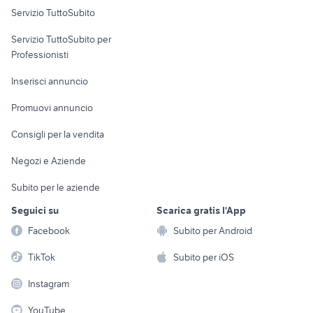
Servizio TuttoSubito
elettronica
per la casa e la
sports e hobby
Servizio TuttoSubito per
persona
Informatica
Animali
Professionisti
Arredamento e
Console e
Accessori per
Casalinghi
Inserisci annuncio
Videogiochi
animali
Elettrodomestici
Promuovi annuncio
Audio/Video
Musica e Film
Giardino e Fai da te
Consigli per la vendita
Fotografia
Libri e Riviste
Abbigliamento e
Negozi e Aziende
Telefonia
Strumenti Musicali
Accessori
Subito per le aziende
Sports
Tutto per i bambini
Seguici su
Scarica gratis l'App
Biciclette
Facebook
Subito per Android
Collezionismo
TikTok
Subito per iOS
Instagram
YouTube