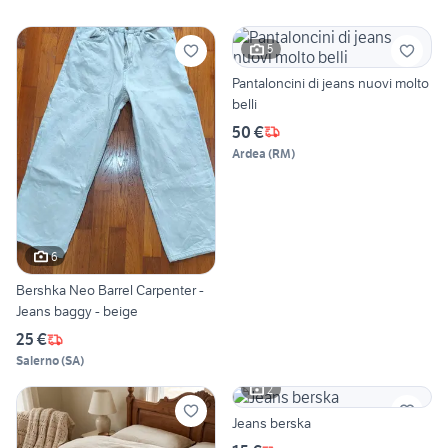
5
Pantaloncini di jeans nuovi molto
belli
50 €
Ardea
(
RM
)
6
Bershka Neo Barrel Carpenter -
Jeans baggy - beige
25 €
Salerno
(
SA
)
2
Jeans berska