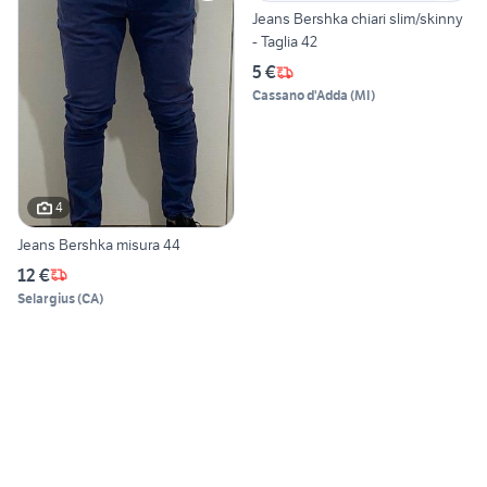
Jeans Bershka chiari slim/skinny
- Taglia 42
5 €
Cassano d'Adda
(
MI
)
4
Jeans Bershka misura 44
12 €
Selargius
(
CA
)