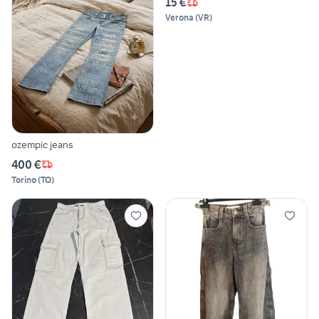
15 €
Verona
(
VR
)
ozempic jeans
400 €
Torino
(
TO
)