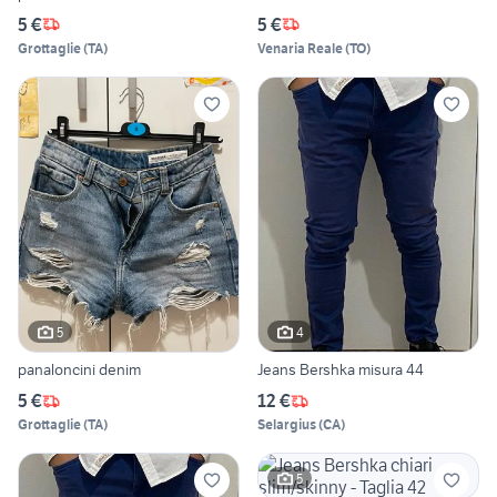
5 €
5 €
Grottaglie
(
TA
)
Venaria Reale
(
TO
)
5
4
panaloncini denim
Jeans Bershka misura 44
5 €
12 €
Grottaglie
(
TA
)
Selargius
(
CA
)
5