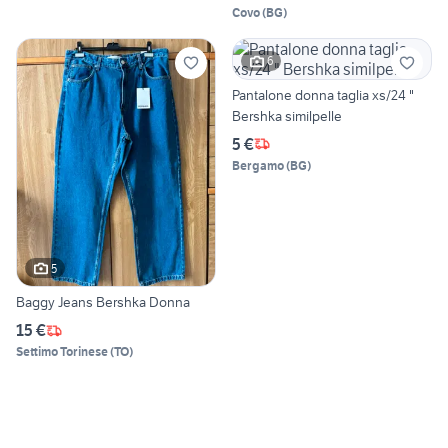
Covo
(
BG
)
6
Pantalone donna taglia xs/24 "
Bershka similpelle
5 €
Bergamo
(
BG
)
5
Baggy Jeans Bershka Donna
15 €
Settimo Torinese
(
TO
)