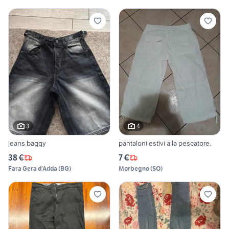
3
4
jeans baggy
pantaloni estivi alla pescatore.
38 €
7 €
Fara Gera d'Adda
(
BG
)
Morbegno
(
SO
)