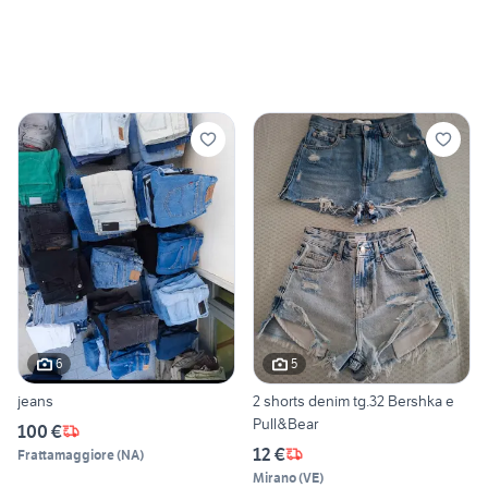
6
5
jeans
2 shorts denim tg.32 Bershka e
Pull&Bear
100 €
12 €
Frattamaggiore
(
NA
)
Mirano
(
VE
)