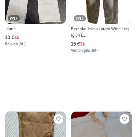
3
6
Jeans
Bershka Jeans Larghi Wide Leg
tg 34 EU
10 €
15 €
Belluno
(
BL
)
Ventimiglia
(
IM
)