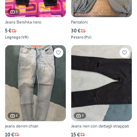
3
Jeans Bershka nero
Pantaloni
5 €
30 €
Legnago
(
VR
)
Pesaro
(
PU
)
4
4
jeans denim chiari
Jeans neri con dettagli strappati
10 €
15 €