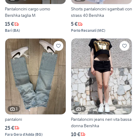
Pantaloncini cargo uomo
Shorts pantaloncini sgambati con
Bershka taglia M
strass 40 Bershka
15 €
5 €
Bari
(
BA
)
Porto Recanati
(
MC
)
3
4
pantaloni
Pantaloncini jeans neri vita bassa
donna Bershka
25 €
10 €
Fara Gera d'Adda
(
BG
)