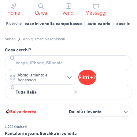
Home
Cerca
Vendi
Messaggi
case in vendita campobasso
auto cabrio
case in ve
Ricerche
Subito
Abbigliamento e accessori
Cosa cerchi?
Abbigliamento e
Filtri +2
Accessori
Salva ricerca
Dal più rilevante
1.222 risultati
Pantaloni e jeans Bershka in vendita