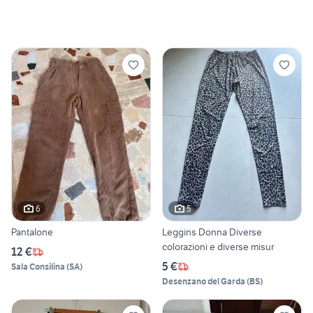
6
5
Pantalone
Leggins Donna Diverse
colorazioni e diverse misur
12 €
5 €
Sala Consilina
(
SA
)
Desenzano del Garda
(
BS
)