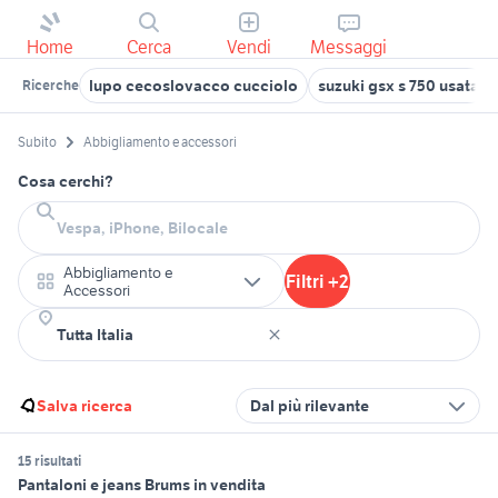
Home
Cerca
Vendi
Messaggi
lupo cecoslovacco cucciolo
suzuki gsx s 750 usata
Ricerche
Subito
Abbigliamento e accessori
Cosa cerchi?
Abbigliamento e
Filtri +2
Accessori
Salva ricerca
Dal più rilevante
15 risultati
Pantaloni e jeans Brums in vendita