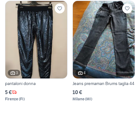
3
4
pantaloni donna
Jeans premaman Brums taglia 44
5 €
10 €
Firenze
(
FI
)
Milano
(
MI
)