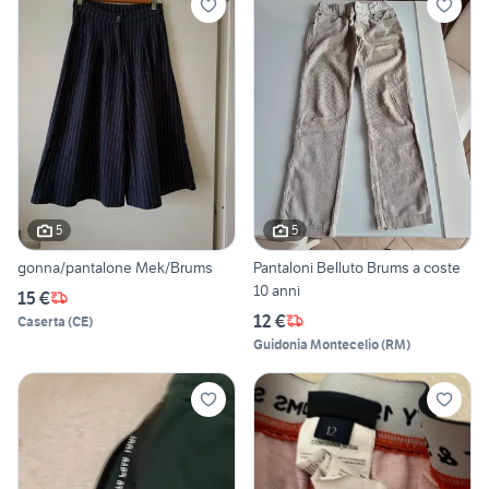
5
5
gonna/pantalone Mek/Brums
Pantaloni Belluto Brums a coste
10 anni
15 €
12 €
Caserta
(
CE
)
Guidonia Montecelio
(
RM
)