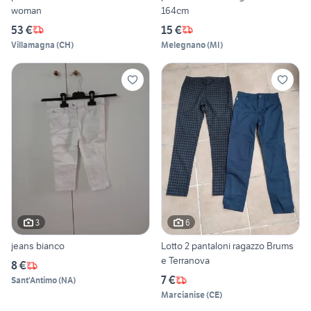
woman
164cm
53 €
15 €
Villamagna
(
CH
)
Melegnano
(
MI
)
3
6
jeans bianco
Lotto 2 pantaloni ragazzo Brums
e Terranova
8 €
7 €
Sant'Antimo
(
NA
)
Marcianise
(
CE
)