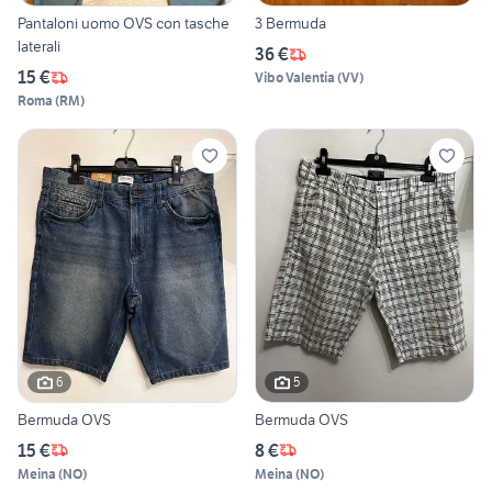
Pantaloni uomo OVS con tasche
3 Bermuda
laterali
36 €
15 €
Vibo Valentia
(
VV
)
Roma
(
RM
)
6
5
Bermuda OVS
Bermuda OVS
15 €
8 €
Meina
(
NO
)
Meina
(
NO
)