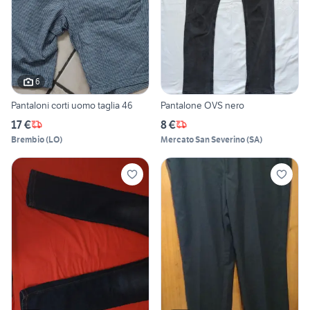
6
Pantaloni corti uomo taglia 46
Pantalone OVS nero
17 €
8 €
Brembio
(
LO
)
Mercato San Severino
(
SA
)