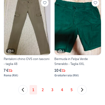
6
3
Pantaloni chino OVS con tasconi
Bermuda in Felpa Verde
- taglia 48
Smeraldo - Taglia XXL
7 €
10 €
Roma
(
RM
)
Grottaferrata
(
RM
)
1
2
3
4
5