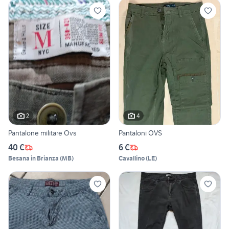
2
4
Pantalone militare Ovs
Pantaloni OVS
40 €
6 €
Besana in Brianza
(
MB
)
Cavallino
(
LE
)