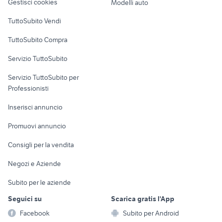
Gestisci cookies
Modelli auto
Case vacanza
TuttoSubito Vendi
Uffici e Locali
TuttoSubito Compra
commerciali
Servizio TuttoSubito
elettronica
per la casa e la
sports e hobby
Servizio TuttoSubito per
persona
Informatica
Animali
Professionisti
Arredamento e
Console e
Accessori per
Casalinghi
Inserisci annuncio
Videogiochi
animali
Elettrodomestici
Promuovi annuncio
Audio/Video
Musica e Film
Giardino e Fai da te
Consigli per la vendita
Fotografia
Libri e Riviste
Abbigliamento e
Negozi e Aziende
Telefonia
Strumenti Musicali
Accessori
Subito per le aziende
Sports
Tutto per i bambini
Seguici su
Scarica gratis l'App
Biciclette
Facebook
Subito per Android