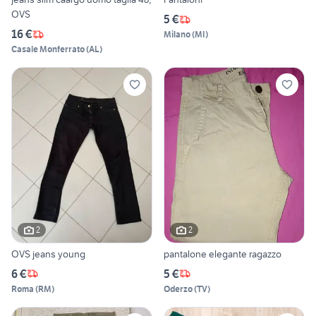
OVS
5 €
16 €
Milano
(
MI
)
Casale Monferrato
(
AL
)
2
2
OVS jeans young
pantalone elegante ragazzo
6 €
5 €
Roma
(
RM
)
Oderzo
(
TV
)