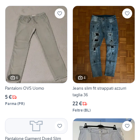
6
4
Pantaloni OVS Uomo
Jeans slim fit strappati azzurri
taglia 36
5 €
22 €
Parma
(
PR
)
Feltre
(
BL
)
Pantalone Garment Dyed Slim