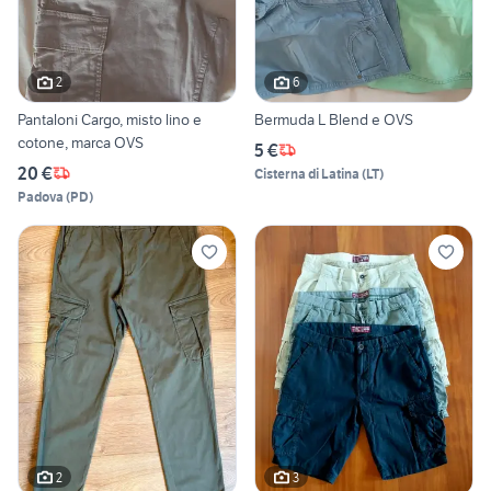
2
6
Pantaloni Cargo, misto lino e
Bermuda L Blend e OVS
cotone, marca OVS
5 €
20 €
Cisterna di Latina
(
LT
)
Padova
(
PD
)
2
3