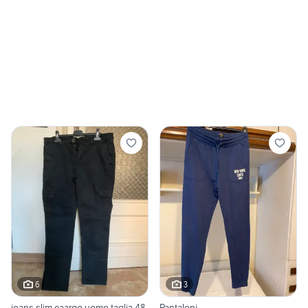
6
3
jeans slim caargo uomo taglia 48,
Pantaloni