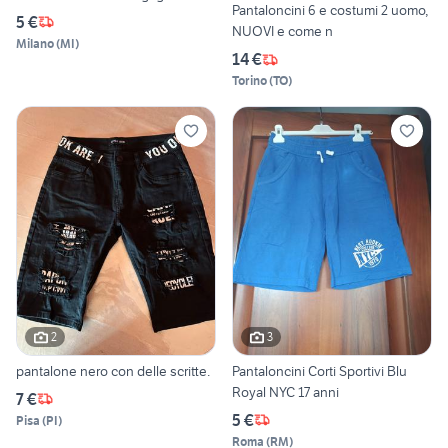
Pantaloncini 6 e costumi 2 uomo,
5 €
NUOVI e come n
Milano
(
MI
)
14 €
Torino
(
TO
)
2
3
pantalone nero con delle scritte.
Pantaloncini Corti Sportivi Blu
Royal NYC 17 anni
7 €
5 €
Pisa
(
PI
)
Roma
(
RM
)