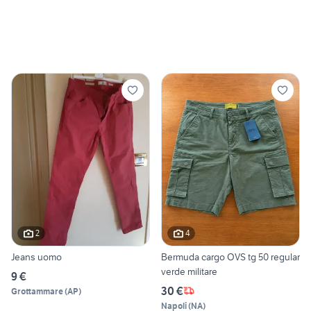
2
4
Jeans uomo
Bermuda cargo OVS tg 50 regular
verde militare
9 €
30 €
Grottammare
(
AP
)
Napoli
(
NA
)