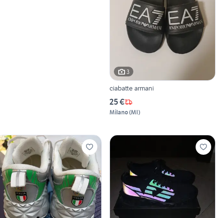
3
ciabatte armani
25 €
Milano
(
MI
)