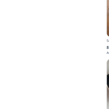
S
8
A