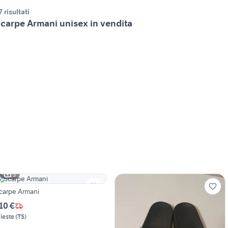
7 risultati
carpe Armani unisex in vendita
3
carpe Armani
10 €
rieste
(
TS
)