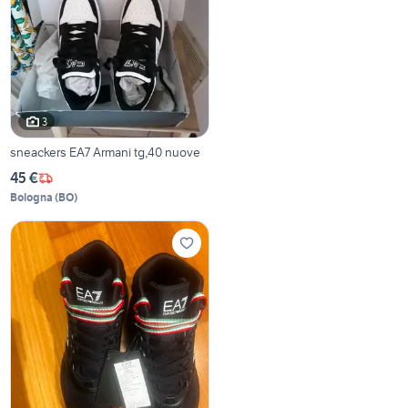
3
sneackers EA7 Armani tg,40 nuove
45 €
Bologna
(
BO
)