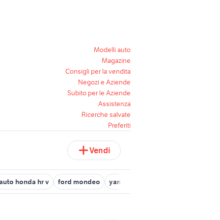
Modelli auto
Magazine
Consigli per la vendita
Negozi e Aziende
Subito per le Aziende
Assistenza
Ricerche salvate
Preferiti
Vendi
auto honda hr v
ford mondeo
yamaha mt 03
pecore in vendit