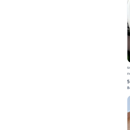
s
n
5
B