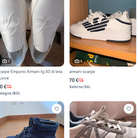
3
4
carpe Emporio Armani tg 40 di tela
armani scarpe
uove
70 €
0 €
Salerno
(
SA
)
ologna
(
BO
)