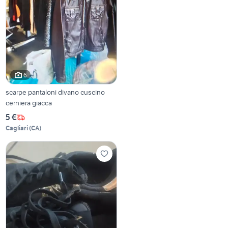
6
scarpe pantaloni divano cuscino
cerniera giacca
5 €
Cagliari
(
CA
)