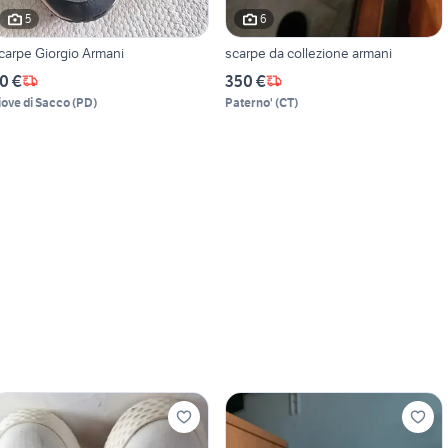
5
6
carpe Giorgio Armani
scarpe da collezione armani
0 €
350 €
iove di Sacco
(
PD
)
Paterno'
(
CT
)