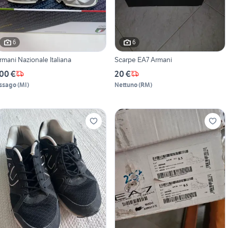
6
6
rmani Nazionale Italiana
Scarpe EA7 Armani
00 €
20 €
ssago
(
MI
)
Nettuno
(
RM
)