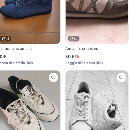
4
4
carponcino armani
Armani ‘s sneakers
0 €
30 €
nzola dell'Emilia
(
BO
)
Reggio di Calabria
(
RC
)