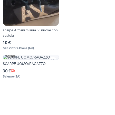
scarpe Armani misura 38 nuove con
scatola
10 €
San Vittore Olona
(
MI
)
4
SCARPE UOMO/RAGAZZO
30 €
Salerno
(
SA
)