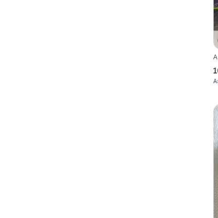
A
1
A