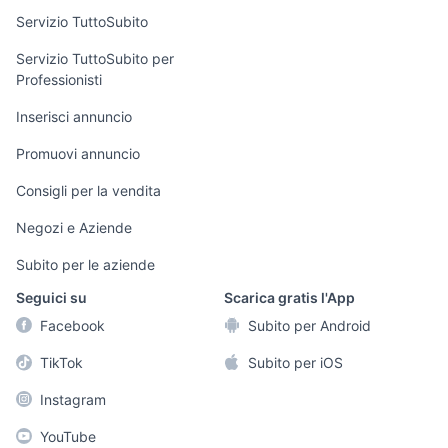
Servizio TuttoSubito
elettronica
per la casa e la
sports e hobby
Servizio TuttoSubito per
persona
Professionisti
Informatica
Animali
Arredamento e
Inserisci annuncio
Console e
Accessori per
Casalinghi
Videogiochi
animali
Promuovi annuncio
Elettrodomestici
Audio/Video
Musica e Film
Consigli per la vendita
Giardino e Fai da
Fotografia
Libri e Riviste
te
Negozi e Aziende
Telefonia
Strumenti Musicali
Abbigliamento e
Subito per le aziende
Accessori
Sports
Seguici su
Scarica gratis l'App
Tutto per i bambini
Facebook
Subito per Android
Biciclette
TikTok
Subito per iOS
Collezionismo
Instagram
YouTube