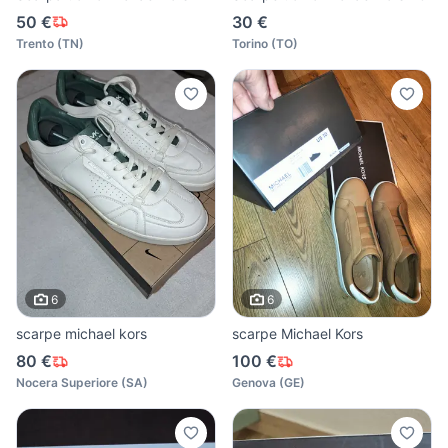
50 €
30 €
Trento
(
TN
)
Torino
(
TO
)
6
6
scarpe michael kors
scarpe Michael Kors
80 €
100 €
Nocera Superiore
(
SA
)
Genova
(
GE
)