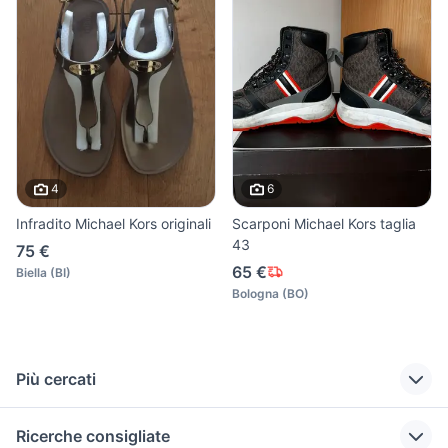
4
6
Infradito Michael Kors originali
Scarponi Michael Kors taglia
43
75 €
65 €
Biella
(
BI
)
Bologna
(
BO
)
Più cercati
Correlati
Richerche simili
Suggerimenti
Ricerche consigliate