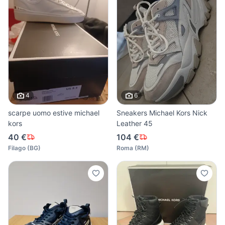
4
6
scarpe uomo estive michael
Sneakers Michael Kors Nick
kors
Leather 45
40 €
104 €
Filago
(
BG
)
Roma
(
RM
)