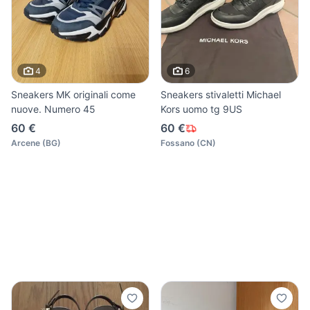
4
6
Sneakers MK originali come
Sneakers stivaletti Michael
nuove. Numero 45
Kors uomo tg 9US
60 €
60 €
Arcene
(
BG
)
Fossano
(
CN
)