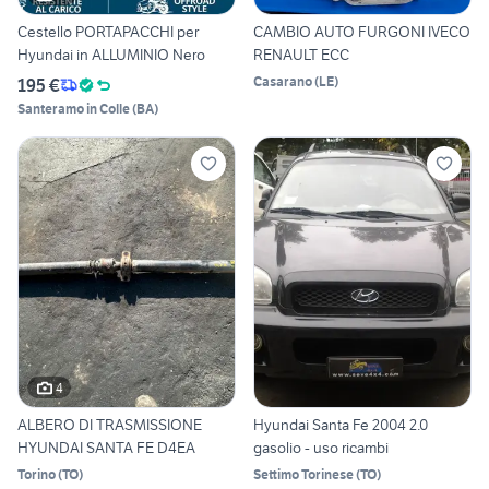
Cestello PORTAPACCHI per
CAMBIO AUTO FURGONI IVECO
Hyundai in ALLUMINIO Nero
RENAULT ECC
Casarano
(
LE
)
195 €
Santeramo in Colle
(
BA
)
4
ALBERO DI TRASMISSIONE
Hyundai Santa Fe 2004 2.0
HYUNDAI SANTA FE D4EA
gasolio - uso ricambi
Torino
(
TO
)
Settimo Torinese
(
TO
)