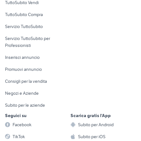
TuttoSubito Vendi
Uffici e Locali
TuttoSubito Compra
commerciali
Servizio TuttoSubito
elettronica
per la casa e la
sports e hobby
Servizio TuttoSubito per
persona
Informatica
Animali
Professionisti
Arredamento e
Console e
Accessori per
Casalinghi
Inserisci annuncio
Videogiochi
animali
Elettrodomestici
Promuovi annuncio
Audio/Video
Musica e Film
Giardino e Fai da te
Consigli per la vendita
Fotografia
Libri e Riviste
Abbigliamento e
Negozi e Aziende
Telefonia
Strumenti Musicali
Accessori
Subito per le aziende
Sports
Tutto per i bambini
Seguici su
Scarica gratis l'App
Biciclette
Facebook
Subito per Android
Collezionismo
TikTok
Subito per iOS