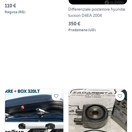
110 €
Differenziale posteriore hyundai
Ragusa
(
RG
)
tucson D4EA 2004
350 €
Pradamano
(
UD
)