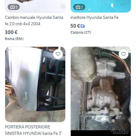
5
2
Cambio manuale Hyundai Santa
iniettore Hyundai Santa Fe
fe 2.0 crdi 4x4 2004
50 €
300 €
Catania
(
CT
)
Roma
(
RM
)
PORTIERA POSTERIORE
SINISTRA HYUNDAI Santa Fe 1°