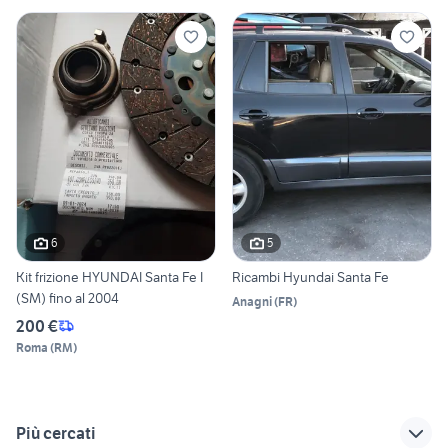
6
5
Kit frizione HYUNDAI Santa Fe I
Ricambi Hyundai Santa Fe
(SM) fino al 2004
Anagni
(
FR
)
200 €
Roma
(
RM
)
Più cercati