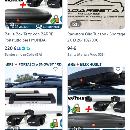
20
3
Baule Box Tetto con BARRE
Radiatore Olio Tucson - Sportage
Portatutto per HYUNDAI
2.0 D 2641027000
220 €
94 €
Santeramo in Colle
(
BA
)
Santa Maria a Vico
(
CE
)
15
19