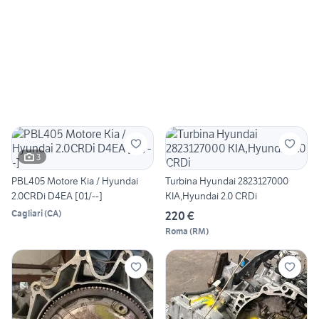
3
PBL405 Motore Kia / Hyundai
Turbina Hyundai 2823127000
2.0CRDi D4EA [01/--]
KIA,Hyundai 2.0 CRDi
Cagliari
(
CA
)
220 €
Roma
(
RM
)