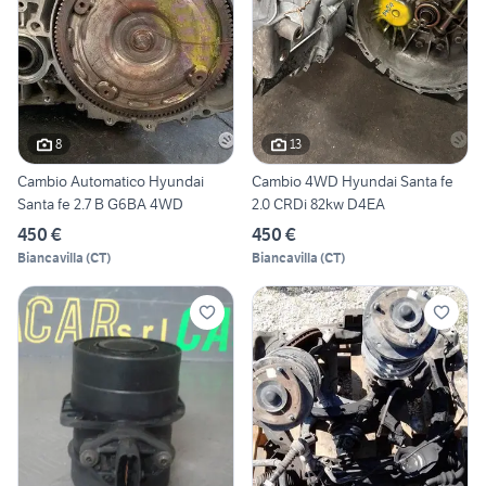
8
13
Cambio Automatico Hyundai
Cambio 4WD Hyundai Santa fe
Santa fe 2.7 B G6BA 4WD
2.0 CRDi 82kw D4EA
450 €
450 €
Biancavilla
(
CT
)
Biancavilla
(
CT
)