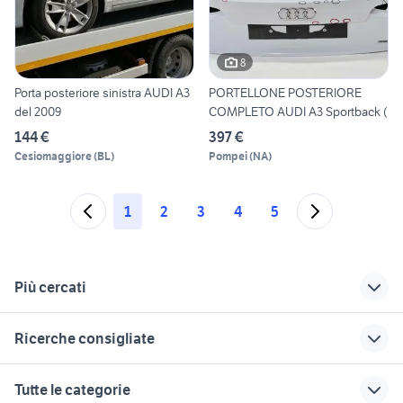
8
Porta posteriore sinistra AUDI A3
PORTELLONE POSTERIORE
del 2009
COMPLETO AUDI A3 Sportback (
144 €
397 €
Cesiomaggiore
(
BL
)
Pompei
(
NA
)
1
2
3
4
5
Più cercati
Correlati
Richerche simili
Suggerimenti
Ricerche consigliate
fari audi
bagagliaio audi a3
audi a3 bianca
sportback 2021
microcar auto
auto usate mantova
audi tt 3.2 v6 usata
nissan silvia
Tutte le categorie
mancorrenti audi a3
audi a3 Caserta
concessionari auto usate
auto usate pescara