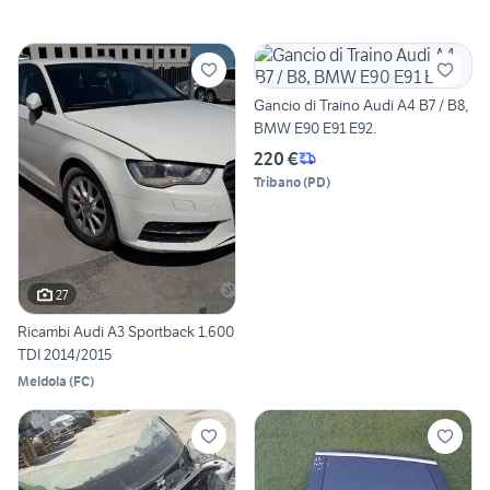
Gancio di Traino Audi A4 B7 / B8,
BMW E90 E91 E92.
220 €
Tribano
(
PD
)
27
Ricambi Audi A3 Sportback 1.600
TDI 2014/2015
Meldola
(
FC
)