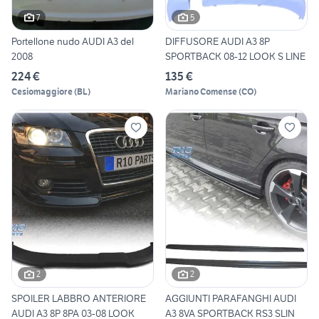
7
5
Portellone nudo AUDI A3 del
DIFFUSORE AUDI A3 8P
2008
SPORTBACK 08-12 LOOK S LINE
224 €
135 €
Cesiomaggiore
(
BL
)
Mariano Comense
(
CO
)
2
2
SPOILER LABBRO ANTERIORE
AGGIUNTI PARAFANGHI AUDI
AUDI A3 8P 8PA 03-08 LOOK
A3 8VA SPORTBACK RS3 SLIN