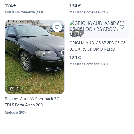
124 €
134 €
Mariano Comense
(
CO
)
Mariano Comense
(
CO
)
2
GRIGLIA AUDI A3 8P 8PA 05-08
LOOK RS CROMO NERO
124 €
Mariano Comense
(
CO
)
17
Ricambi Audi A3 Sportback 2.0
TDI 5 Porte Anno 200
Meldola
(
FC
)