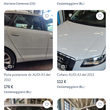
Mariano Comense
(
CO
)
Cesiomaggiore
(
BL
)
3
2
Porta posteriore dx AUDI A3 del
Cofano AUDI A3 del 2013
2013
112 €
176 €
Cesiomaggiore
(
BL
)
Cesiomaggiore
(
BL
)