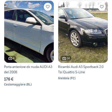
4
14
Porta anteriore dx nuda AUDI A3
Ricambi Audi A3 Sportback 2.0
del 2008
Tsi Quattro S-Line
Meldola
(
FC
)
176 €
Cesiomaggiore
(
BL
)