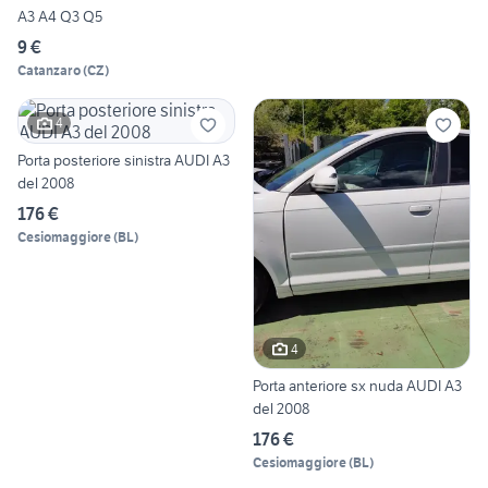
A3 A4 Q3 Q5
9 €
Catanzaro
(
CZ
)
4
Porta posteriore sinistra AUDI A3
del 2008
176 €
Cesiomaggiore
(
BL
)
4
Porta anteriore sx nuda AUDI A3
del 2008
176 €
Cesiomaggiore
(
BL
)