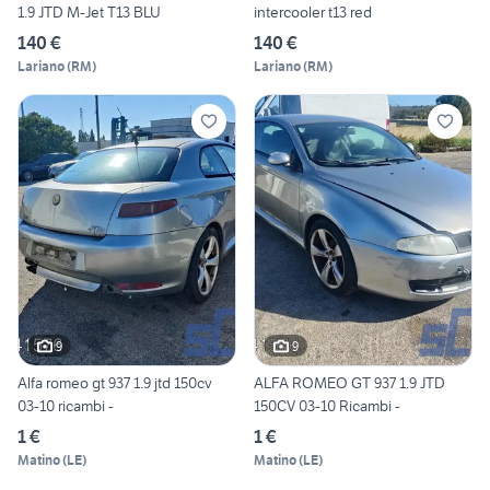
1.9 JTD M-Jet T13 BLU
intercooler t13 red
140 €
140 €
Lariano
(
RM
)
Lariano
(
RM
)
9
9
Alfa romeo gt 937 1.9 jtd 150cv
ALFA ROMEO GT 937 1.9 JTD
03-10 ricambi -
150CV 03-10 Ricambi -
1 €
1 €
Matino
(
LE
)
Matino
(
LE
)