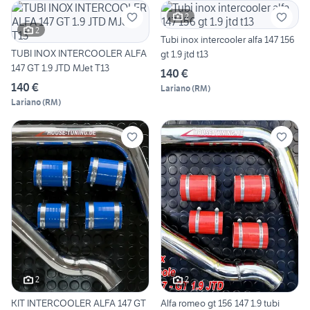
2
2
Tubi inox intercooler alfa 147 156
TUBI INOX INTERCOOLER ALFA
gt 1.9 jtd t13
147 GT 1.9 JTD MJet T13
140 €
140 €
Lariano
(
RM
)
Lariano
(
RM
)
2
2
KIT INTERCOOLER ALFA 147 GT
Alfa romeo gt 156 147 1.9 tubi