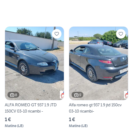
8
9
ALFA ROMEO GT 937 1.9 JTD
Alfa romeo gt 937 1.9 jtd 150cv
150CV 03-10 ricambi -
03-10 ricambi-
1 €
1 €
Matino
(
LE
)
Matino
(
LE
)