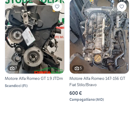
7
5
Motore Alfa Romeo GT 1.9 JTDm
Motore Alfa Romeo 147-156 GT
Fiat Stilo/Bravo
Scandicci
(
FI
)
600 €
Campogalliano
(
MO
)