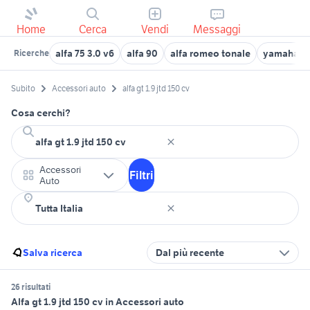
Home
Cerca
Vendi
Messaggi
alfa 75 3.0 v6
alfa 90
alfa romeo tonale
yamaha tra
Ricerche
Subito
Accessori auto
alfa gt 1.9 jtd 150 cv
Cosa cerchi?
Accessori
Filtri
Auto
Salva ricerca
Dal più recente
26 risultati
Alfa gt 1.9 jtd 150 cv in Accessori auto