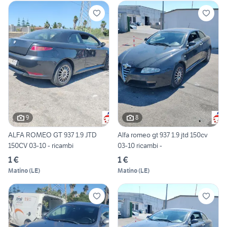
9
8
ALFA ROMEO GT 937 1.9 JTD
Alfa romeo gt 937 1.9 jtd 150cv
150CV 03-10 - ricambi
03-10 ricambi -
1 €
1 €
Matino
(
LE
)
Matino
(
LE
)