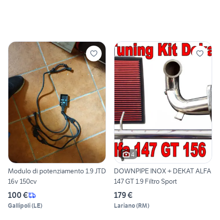
4
Modulo di potenziamento 1.9 JTD
DOWNPIPE INOX + DEKAT ALFA
16v 150cv
147 GT 1.9 Filtro Sport
100 €
179 €
Gallipoli
(
LE
)
Lariano
(
RM
)