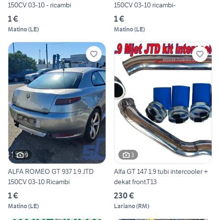
150CV 03-10 - ricambi
150CV 03-10 ricambi-
1 €
1 €
Matino
(
LE
)
Matino
(
LE
)
9
3
ALFA ROMEO GT 937 1.9 JTD
Alfa GT 147 1.9 tubi intercooler +
150CV 03-10 Ricambi
dekat front.T13
1 €
230 €
Matino
(
LE
)
Lariano
(
RM
)