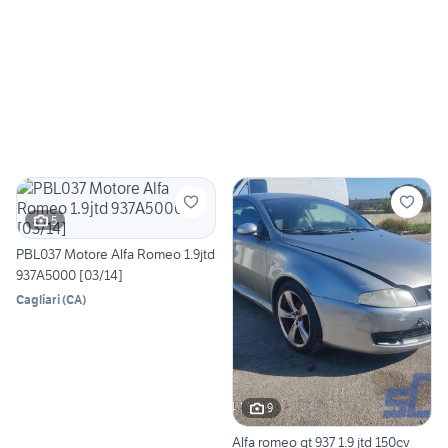
5
PBL037 Motore Alfa Romeo 1.9jtd
937A5000 [03/14]
Cagliari
(
CA
)
9
Alfa romeo gt 937 1.9 jtd 150cv