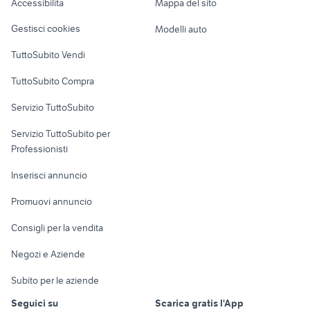
Accessibilità
Mappa del sito
Loft, mansarde e
Veicoli commerciali
altro
Gestisci cookies
Modelli auto
Case vacanza
TuttoSubito Vendi
Uffici e Locali
TuttoSubito Compra
commerciali
Servizio TuttoSubito
elettronica
per la casa e la
sports e hobby
Servizio TuttoSubito per
persona
Informatica
Animali
Professionisti
Arredamento e
Console e
Accessori per
Casalinghi
Inserisci annuncio
Videogiochi
animali
Elettrodomestici
Promuovi annuncio
Audio/Video
Musica e Film
Giardino e Fai da te
Consigli per la vendita
Fotografia
Libri e Riviste
Abbigliamento e
Negozi e Aziende
Telefonia
Strumenti Musicali
Accessori
Subito per le aziende
Sports
Tutto per i bambini
Seguici su
Scarica gratis l'App