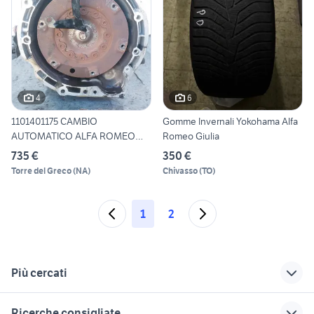
4
6
1101401175 CAMBIO
Gomme Invernali Yokohama Alfa
AUTOMATICO ALFA ROMEO
Romeo Giulia
GIULIA (95
735 €
350 €
Torre del Greco
(
NA
)
Chivasso
(
TO
)
1
2
Più cercati
Correlati
Richerche simili
Suggerimenti
Ricerche consigliate