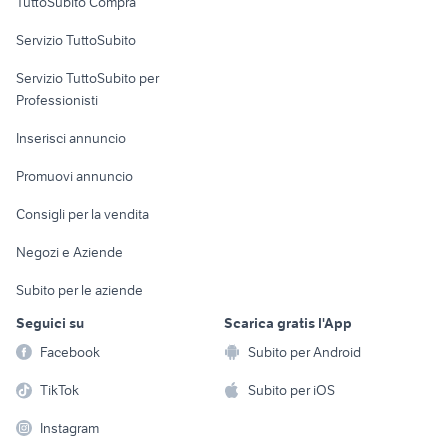
TuttoSubito Compra
commerciali
Servizio TuttoSubito
elettronica
per la casa e la
sports e hobby
Servizio TuttoSubito per
persona
Informatica
Animali
Professionisti
Arredamento e
Console e
Accessori per
Casalinghi
Inserisci annuncio
Videogiochi
animali
Elettrodomestici
Promuovi annuncio
Audio/Video
Musica e Film
Giardino e Fai da te
Consigli per la vendita
Fotografia
Libri e Riviste
Abbigliamento e
Negozi e Aziende
Telefonia
Strumenti Musicali
Accessori
Subito per le aziende
Sports
Tutto per i bambini
Seguici su
Scarica gratis l'App
Biciclette
Facebook
Subito per Android
Collezionismo
TikTok
Subito per iOS
Instagram