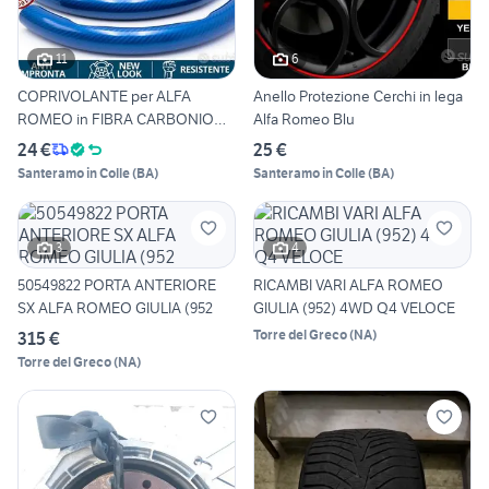
11
6
COPRIVOLANTE per ALFA
Anello Protezione Cerchi in lega
ROMEO in FIBRA CARBONIO
Alfa Romeo Blu
Blu
24 €
25 €
Santeramo in Colle
(
BA
)
Santeramo in Colle
(
BA
)
3
4
50549822 PORTA ANTERIORE
RICAMBI VARI ALFA ROMEO
SX ALFA ROMEO GIULIA (952
GIULIA (952) 4WD Q4 VELOCE
Torre del Greco
(
NA
)
315 €
Torre del Greco
(
NA
)