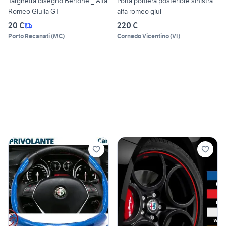
Targhetta disegno Bertone _ Alfa
Porta portiera posteriore sinistra
Romeo Giulia GT
alfa romeo giul
20 €
220 €
Porto Recanati
(
MC
)
Cornedo Vicentino
(
VI
)