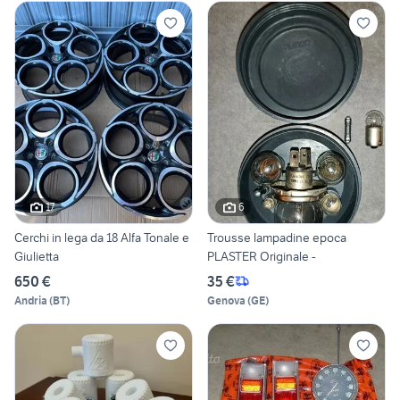
17
6
Cerchi in lega da 18 Alfa Tonale e
Trousse lampadine epoca
Giulietta
PLASTER Originale -
650 €
35 €
Andria
(
BT
)
Genova
(
GE
)