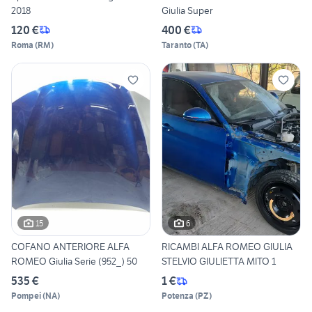
2018
Giulia Super
120 €
400 €
Roma
(
RM
)
Taranto
(
TA
)
15
6
COFANO ANTERIORE ALFA
RICAMBI ALFA ROMEO GIULIA
ROMEO Giulia Serie (952_) 50
STELVIO GIULIETTA MITO 1
535 €
1 €
Pompei
(
NA
)
Potenza
(
PZ
)