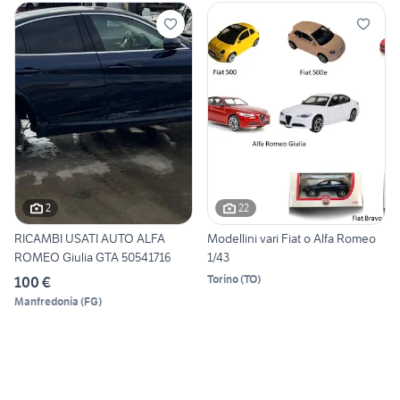
2
22
RICAMBI USATI AUTO ALFA
Modellini vari Fiat o Alfa Romeo
ROMEO Giulia GTA 50541716
1/43
Torino
(
TO
)
100 €
Manfredonia
(
FG
)