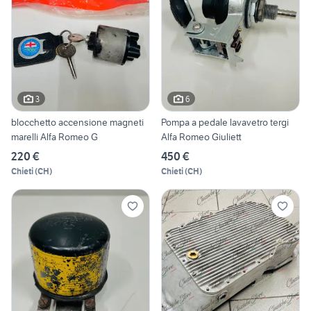
3
6
blocchetto accensione magneti
Pompa a pedale lavavetro tergi
marelli Alfa Romeo G
Alfa Romeo Giuliett
220 €
450 €
Chieti
(
CH
)
Chieti
(
CH
)