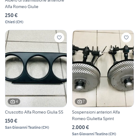
Albero di trasmissione anteriore
Alfa Romeo Giulie
250 €
Chieti
(
CH
)
4
7
Cruscotto Alfa Romeo Giulia SS
Sospensioni anteriori Alfa
Romeo Giulietta Sprint
150 €
2.000 €
San Giovanni Teatino
(
CH
)
San Giovanni Teatino
(
CH
)