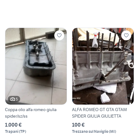
5
Coppa olio alfa romeo giulia
ALFA ROMEO GT GTA GTAM
spider/sz/ss
SPIDER GIULIA GIULIETTA
1.000 €
100 €
Trapani
(
TP
)
Trezzano sul Naviglio
(
MI
)