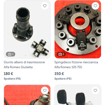
3
3
Giunto albero di trasmissione
Spingidisco frizione meccanica
Alfa Romeo Giulietta
Alfa Romeo 105 750
180 €
350 €
Spoltore
(
PE
)
Spoltore
(
PE
)