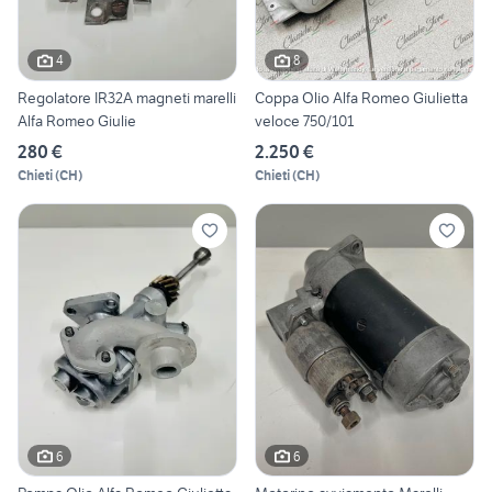
4
8
Regolatore IR32A magneti marelli
Coppa Olio Alfa Romeo Giulietta
Alfa Romeo Giulie
veloce 750/101
280 €
2.250 €
Chieti
(
CH
)
Chieti
(
CH
)
6
6