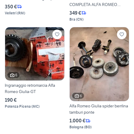
COMPLETA ALFA ROMEO
350 €
GIULIETTA
349 €
Velletri
(
RM
)
Bra
(
CN
)
6
Ingranaggio retromarcia Alfa
Romeo Giulia-GT
6
190 €
Alfa Romeo Giulia spider berrlina
Potenza Picena
(
MC
)
tamburi ponte
1.000 €
Bologna
(
BO
)