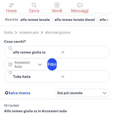
Home
Cerca
Vendi
Messaggi
alfa romeo tonale
alfa romeo tonale diesel
alfa rom
Ricerche
Subito
Accessori auto
alfa romeo giulia ss
Cosa cerchi?
Accessori
Filtri
Auto
Salva ricerca
Dal più recente
56 risultati
Alfa romeo giulia ss in Accessori auto