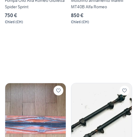
Pompa Olio Alfa Romeo Giulietta
Motorino avviamento Marelli
Spider Sprint
MT40B Alfa Romeo
750 €
850 €
Chieti
(
CH
)
Chieti
(
CH
)