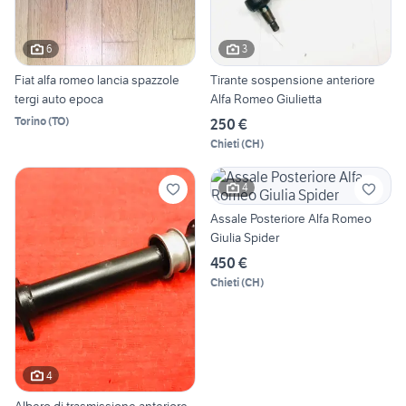
6
3
Fiat alfa romeo lancia spazzole
Tirante sospensione anteriore
tergi auto epoca
Alfa Romeo Giulietta
Torino
(
TO
)
250 €
Chieti
(
CH
)
4
Assale Posteriore Alfa Romeo
Giulia Spider
450 €
Chieti
(
CH
)
4