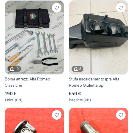
10
8
Borsa attrezzi Alfa Romeo
Stufa riscaldamento ipra Alfa
Classiche
Romeo Giulietta Spri
190 €
650 €
Chieti
(
CH
)
Paglieta
(
CH
)