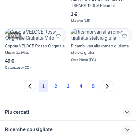
T.SPARK 120CV Ricambi
1 €
Matino
(
LE
)
16
Coppia VELOCE Rosso Originale
Ricambi vari alfa romeo giulietta
Giulietta Mito
stelvio giulia
Orta Nova
(
FG
)
49 €
Catanzaro
(
CZ
)
1
2
3
4
5
Più cercati
Correlati
Richerche simili
Suggerimenti
Ricerche consigliate
alfa gtam auto
specchietto q7
specchietto skoda