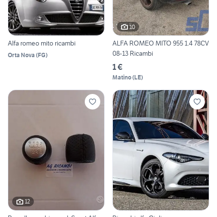
10
Alfa romeo mito ricambi
ALFA ROMEO MITO 955 1.4 78CV
08-13 Ricambi
Orta Nova
(
FG
)
1 €
Matino
(
LE
)
12