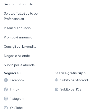
Servizio TuttoSubito
elettronica
per la casa e la
sports e hobby
Servizio TuttoSubito per
persona
Informatica
Animali
Professionisti
Arredamento e
Console e
Accessori per
Casalinghi
Inserisci annuncio
Videogiochi
animali
Elettrodomestici
Promuovi annuncio
Audio/Video
Musica e Film
Giardino e Fai da te
Consigli per la vendita
Fotografia
Libri e Riviste
Abbigliamento e
Negozi e Aziende
Telefonia
Strumenti Musicali
Accessori
Subito per le aziende
Sports
Tutto per i bambini
Seguici su
Scarica gratis l'App
Biciclette
Facebook
Subito per Android
Collezionismo
TikTok
Subito per iOS
Instagram
YouTube