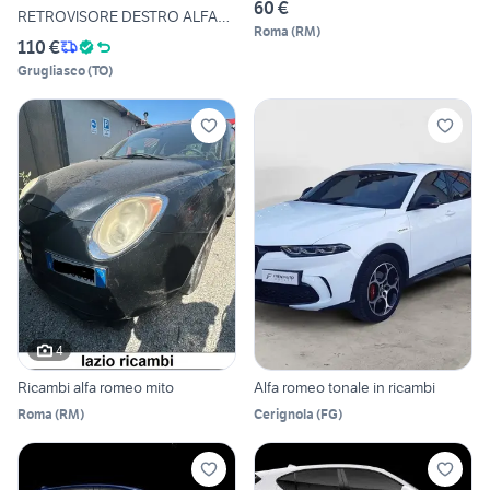
60 €
RETROVISORE DESTRO ALFA
Roma
(
RM
)
ROMEO
110 €
Grugliasco
(
TO
)
4
Ricambi alfa romeo mito
Alfa romeo tonale in ricambi
Roma
(
RM
)
Cerignola
(
FG
)