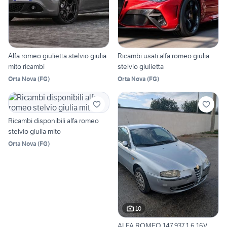
Alfa romeo giulietta stelvio giulia
Ricambi usati alfa romeo giulia
mito ricambi
stelvio giulietta
Orta Nova
(
FG
)
Orta Nova
(
FG
)
Ricambi disponibili alfa romeo
stelvio giulia mito
Orta Nova
(
FG
)
10
ALFA ROMEO 147 937 1.6 16V