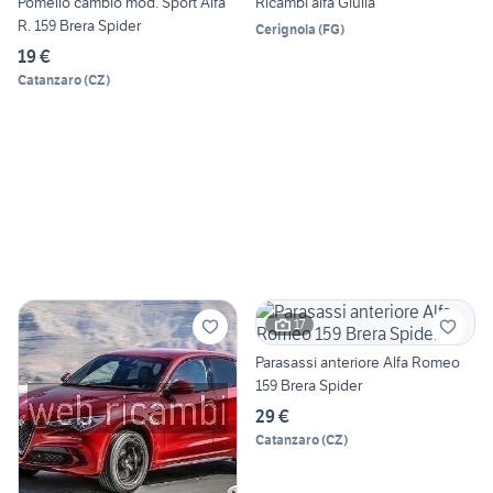
Pomello cambio mod. Sport Alfa
Ricambi alfa Giulia
R. 159 Brera Spider
Cerignola
(
FG
)
19 €
Catanzaro
(
CZ
)
17
Parasassi anteriore Alfa Romeo
159 Brera Spider
29 €
Catanzaro
(
CZ
)