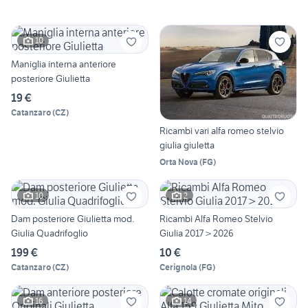
10
Maniglia interna anteriore
posteriore Giulietta
19 €
Catanzaro
(
CZ
)
Ricambi vari alfa romeo stelvio
giulia giuletta
Orta Nova
(
FG
)
10
2
Dam posteriore Giulietta mod.
Ricambi Alfa Romeo Stelvio
Giulia Quadrifoglio
Giulia 2017 > 2026
199 €
10 €
Catanzaro
(
CZ
)
Cerignola
(
FG
)
16
14