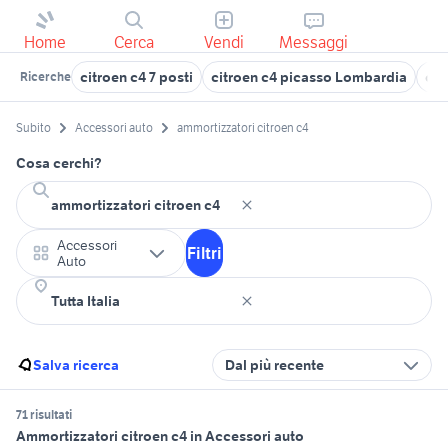
Home
Cerca
Vendi
Messaggi
citroen c4 7 posti
citroen c4 picasso Lombardia
cit
Ricerche
Subito
Accessori auto
ammortizzatori citroen c4
Cosa cerchi?
Accessori
Filtri
Auto
Salva ricerca
Dal più recente
71 risultati
Ammortizzatori citroen c4 in Accessori auto