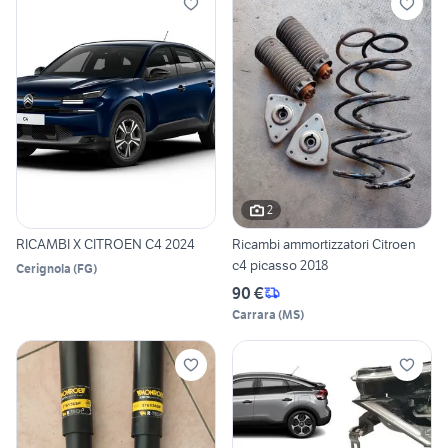
2
RICAMBI X CITROEN C4 2024
Ricambi ammortizzatori Citroen
c4 picasso 2018
Cerignola
(
FG
)
90 €
Carrara
(
MS
)