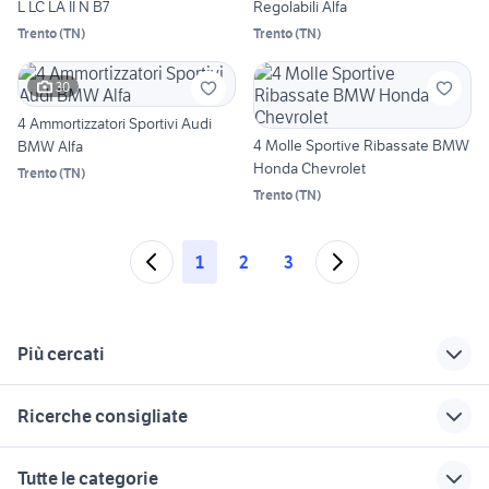
L LC LA II N B7
Regolabili Alfa
Trento
(
TN
)
Trento
(
TN
)
30
4 Ammortizzatori Sportivi Audi
4 Molle Sportive Ribassate BMW
BMW Alfa
Honda Chevrolet
Trento
(
TN
)
Trento
(
TN
)
1
2
3
Più cercati
Correlati
Richerche simili
Suggerimenti
Ricerche consigliate
citroen ami 8
citroen c4 crossover
citroen c4 Milano
provincia
auto usate lecco
golf 6
citroen Forli Cesena
citroen grand c4
Tutte le categorie
provincia
nissan silvia