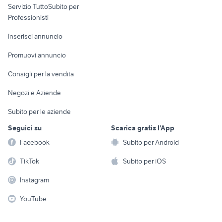
Servizio TuttoSubito per
persona
Informatica
Animali
Professionisti
Arredamento e
Console e
Accessori per
Casalinghi
Inserisci annuncio
Videogiochi
animali
Elettrodomestici
Promuovi annuncio
Audio/Video
Musica e Film
Giardino e Fai da te
Consigli per la vendita
Fotografia
Libri e Riviste
Abbigliamento e
Negozi e Aziende
Telefonia
Strumenti Musicali
Accessori
Subito per le aziende
Sports
Tutto per i bambini
Seguici su
Scarica gratis l'App
Biciclette
Facebook
Subito per Android
Collezionismo
TikTok
Subito per iOS
Instagram
YouTube