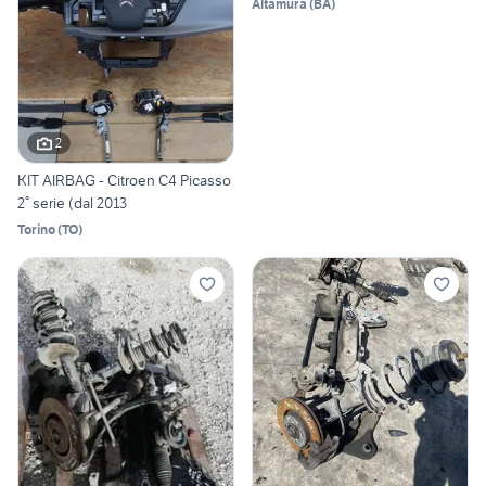
Altamura
(
BA
)
2
KIT AIRBAG - Citroen C4 Picasso
2° serie (dal 2013
Torino
(
TO
)