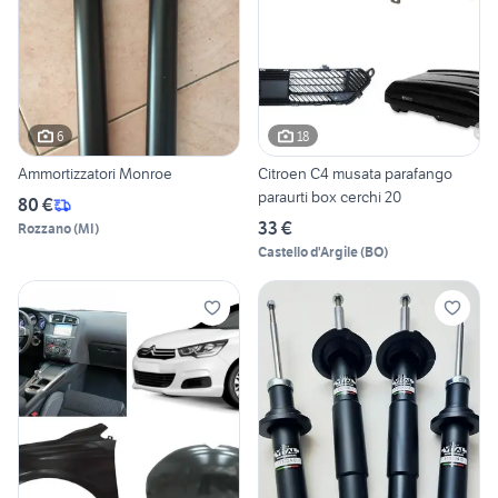
6
18
Ammortizzatori Monroe
Citroen C4 musata parafango
paraurti box cerchi 20
80 €
33 €
Rozzano
(
MI
)
Castello d'Argile
(
BO
)