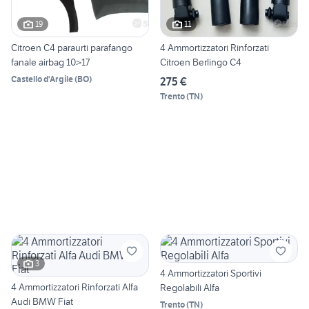
19
11
Citroen C4 paraurti parafango
4 Ammortizzatori Rinforzati
fanale airbag 10>17
Citroen Berlingo C4
Castello d'Argile
(
BO
)
275 €
Trento
(
TN
)
3
4 Ammortizzatori Sportivi
4 Ammortizzatori Rinforzati Alfa
Regolabili Alfa
Audi BMW Fiat
Trento
(
TN
)