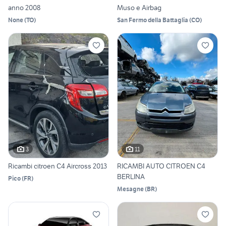
anno 2008
Muso e Airbag
None
(
TO
)
San Fermo della Battaglia
(
CO
)
3
11
Ricambi citroen C4 Aircross 2013
RICAMBI AUTO CITROEN C4
BERLINA
Pico
(
FR
)
Mesagne
(
BR
)